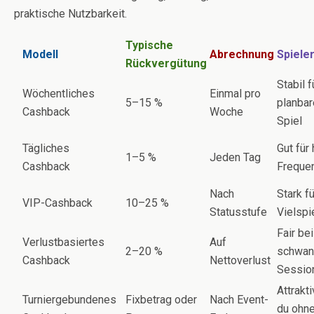
praktische Nutzbarkeit.
Typische
Modell
Abrechnung
Spiele
Rückvergütung
Stabil f
Wöchentliches
Einmal pro
5–15 %
planba
Cashback
Woche
Spiel
Tägliches
Gut für
1–5 %
Jeden Tag
Cashback
Freque
Nach
Stark fü
VIP-Cashback
10–25 %
Statusstufe
Vielspi
Fair bei
Verlustbasiertes
Auf
2–20 %
schwan
Cashback
Nettoverlust
Sessio
Attrakt
Turniergebundenes
Fixbetrag oder
Nach Event-
du ohne