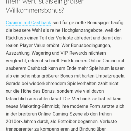
mehr wert ist als ein großer
Willkommensbonus?
Casinos mit Cashback
sind für gezielte Bonusjäger häufig
die bessere Wahl als reine Hochglanzangebote, weil der
Rückfluss einen Teil der Verluste abfedert und damit den
realen Player Value erhöht. Wer Bonusbedingungen,
Auszahlung, Wagering und VIP Rewards nüchtern
vergleicht, erkennt schnell: Ein kleineres Online Casino mit
sauberem Cashback kann am Ende mehr Spielraum lassen
als ein scheinbar größerer Bonus mit harten Umsatzregeln.
Gerade bei wiederkehrendem Spielverhalten zählt nicht
nur die Höhe des Bonus, sondern wie viel davon
tatsächlich auszahlen lässt. Die Mechanik selbst ist kein
neues Marketing-Gimmick; ihre moderne Form setzte sich
in der breiteren Online-Gaming-Szene ab den frühen
2010er-Jahren durch, als Betreiber begannen, Verluste
transparenter zu kompensieren und Bindung über