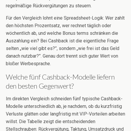
regelmäßige Rückvergütungen zu steuern.
Für den Vergleich lohnt eine Spreadsheet-Logik: Wer zahlt
den höchsten Prozentsatz, wer rechnet täglich oder
wöchentlich ab, und welche Bonus terms schränken die
Auszahlung ein? Bei Cashback ist die eigentliche Frage
selten „wie viel gibt es?”, sondern „wie frei ist das Geld
danach nutzbar?”. Genau dort trennt sich guter Wert von
bloßer Werbesprache.
Welche fünf Cashback-Modelle liefern
den besten Gegenwert?
Im direkten Vergleich schneiden fünf typische Cashback-
Modelle unterschiedlich ab, je nachdem, ob du kurzfristig
Verluste glätten oder langfristig mit VIP-Vorteilen arbeiten
willst. Die Tabelle zeigt die entscheidenden
Stellschrauben: Rückvergütung, Taktung, Umsatzdruck und