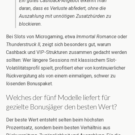
Ein gutes Cashback-Angebot erkennt man
daran, dass es Verluste abfedert, ohne die
Auszahlung mit unnötigen Zusatzhürden zu
blockieren.
Bei Slots von Microgaming, etwa
Immortal Romance
oder
Thunderstruck II
, zeigt sich besonders gut, warum
Cashback und VIP-Strukturen zusammen gedacht werden
sollten: Wer längere Sessions mit klassischem Slot-
Volatilitätsprofil spielt, profitiert eher von kontinuierlicher
Rückvergütung als von einem einmaligen, schwer zu
lösenden Bonuspaket.
Welches der fünf Modelle liefert für
gezielte Bonusjäger den besten Wert?
Der beste Wert entsteht selten beim höchsten
Prozentsatz, sondern beim besten Verhältnis aus