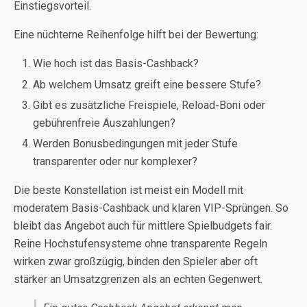
Einstiegsvorteil.
Eine nüchterne Reihenfolge hilft bei der Bewertung:
Wie hoch ist das Basis-Cashback?
Ab welchem Umsatz greift eine bessere Stufe?
Gibt es zusätzliche Freispiele, Reload-Boni oder
gebührenfreie Auszahlungen?
Werden Bonusbedingungen mit jeder Stufe
transparenter oder nur komplexer?
Die beste Konstellation ist meist ein Modell mit
moderatem Basis-Cashback und klaren VIP-Sprüngen. So
bleibt das Angebot auch für mittlere Spielbudgets fair.
Reine Hochstufensysteme ohne transparente Regeln
wirken zwar großzügig, binden den Spieler aber oft
stärker an Umsatzgrenzen als an echten Gegenwert.