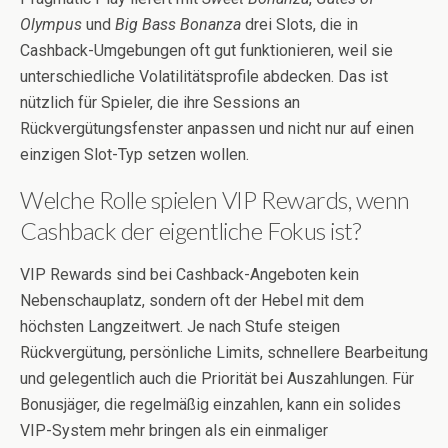
Olympus
und
Big Bass Bonanza
drei Slots, die in
Cashback-Umgebungen oft gut funktionieren, weil sie
unterschiedliche Volatilitätsprofile abdecken. Das ist
nützlich für Spieler, die ihre Sessions an
Rückvergütungsfenster anpassen und nicht nur auf einen
einzigen Slot-Typ setzen wollen.
Welche Rolle spielen VIP Rewards, wenn
Cashback der eigentliche Fokus ist?
VIP Rewards sind bei Cashback-Angeboten kein
Nebenschauplatz, sondern oft der Hebel mit dem
höchsten Langzeitwert. Je nach Stufe steigen
Rückvergütung, persönliche Limits, schnellere Bearbeitung
und gelegentlich auch die Priorität bei Auszahlungen. Für
Bonusjäger, die regelmäßig einzahlen, kann ein solides
VIP-System mehr bringen als ein einmaliger