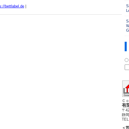
S
s://bettlabel.de
|
L
S
W
G
Ｃｏ
有
〒42
静岡
TEL
＜