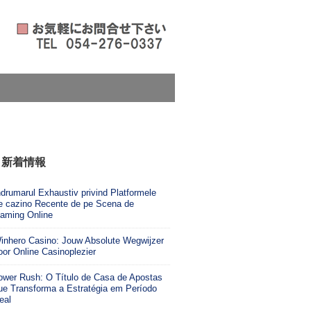
新着情報
ndrumarul Exhaustiv privind Platformele
e cazino Recente de pe Scena de
aming Online
inhero Casino: Jouw Absolute Wegwijzer
oor Online Casinoplezier
ower Rush: O Título de Casa de Apostas
ue Transforma a Estratégia em Período
eal