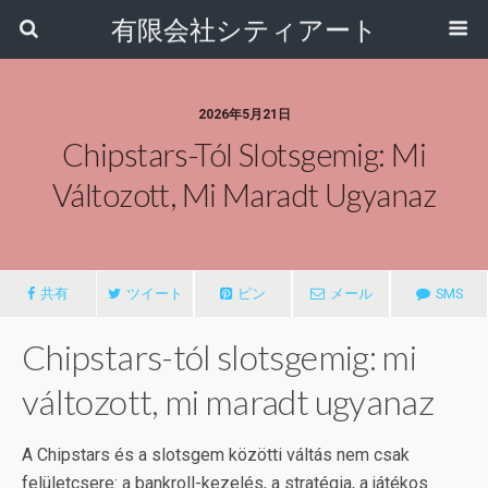
有限会社シティアート
2026年5月21日
Chipstars-Tól Slotsgemig: Mi
Változott, Mi Maradt Ugyanaz
共有
ツイート
ピン
メール
SMS
Chipstars-tól slotsgemig: mi
változott, mi maradt ugyanaz
A Chipstars és a slotsgem közötti váltás nem csak
felületcsere: a bankroll-kezelés, a stratégia, a játékos