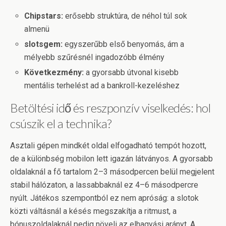
Chipstars:
erősebb struktúra, de néhol túl sok
almenü
slotsgem:
egyszerűbb első benyomás, ám a
mélyebb szűrésnél ingadozóbb élmény
Következmény:
a gyorsabb útvonal kisebb
mentális terhelést ad a bankroll-kezeléshez
Betöltési idő és reszponzív viselkedés: hol
csúszik el a technika?
Asztali gépen mindkét oldal elfogadható tempót hozott,
de a különbség mobilon lett igazán látványos. A gyorsabb
oldalaknál a fő tartalom 2–3 másodpercen belül megjelent
stabil hálózaton, a lassabbaknál ez 4–6 másodpercre
nyúlt. Játékos szempontból ez nem apróság: a slotok
közti váltásnál a késés megszakítja a ritmust, a
bónuszoldalaknál pedig növeli az elhagyási arányt. A