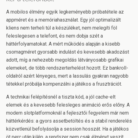
A mobilos élmény egyik legkeményebb próbatétele az
appméret és a memóriahasználat. Egy jól optimalizált
kliens nem terheli túl a készüléket, nem melegíti föl
feleslegesen a telefont, és nem dobja szét a
háttérfolyamatokat. A mért működés alapján a kisebb
csomagméret gyorsabb indulást és kevesebb akadozást
adott, míg a nehezebb megoldás látványosabb grafikai
elemeket, de több rendszerterhelést hozott. Ez bankroll-
oldalról azért lényeges, mert a lassulás gyakran nagyobb
tétekkel próbálja kompenzálni a játékos a frusztrációt.
A technikai felépítésnél a tiszta kód, a jól cache-elt
elemek és a kevesebb felesleges animáció erős előny. A
modern slotplatformoknál a fejlesztői fegyelem már nem
háttérkérdés: a gyors assetbetöltés és a stabil renderelés
közvetlenül befolyásolja a session hosszát. Ha a játékos
öt perc után kilép, a rendszer nem csak élményt veszít,