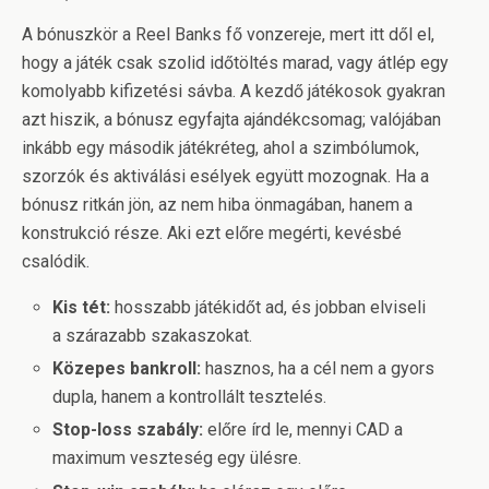
A bónuszkör a Reel Banks fő vonzereje, mert itt dől el,
hogy a játék csak szolid időtöltés marad, vagy átlép egy
komolyabb kifizetési sávba. A kezdő játékosok gyakran
azt hiszik, a bónusz egyfajta ajándékcsomag; valójában
inkább egy második játékréteg, ahol a szimbólumok,
szorzók és aktiválási esélyek együtt mozognak. Ha a
bónusz ritkán jön, az nem hiba önmagában, hanem a
konstrukció része. Aki ezt előre megérti, kevésbé
csalódik.
Kis tét:
hosszabb játékidőt ad, és jobban elviseli
a szárazabb szakaszokat.
Közepes bankroll:
hasznos, ha a cél nem a gyors
dupla, hanem a kontrollált tesztelés.
Stop-loss szabály:
előre írd le, mennyi CAD a
maximum veszteség egy ülésre.