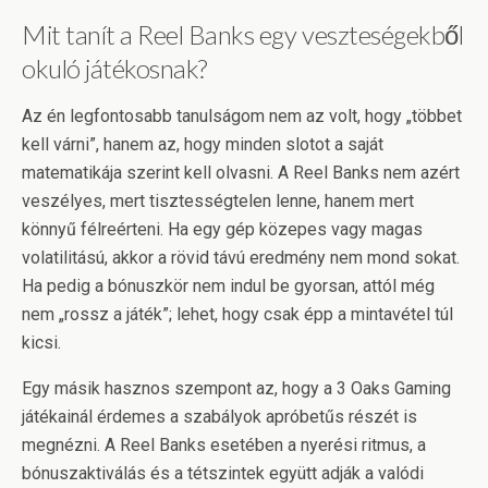
Mit tanít a Reel Banks egy veszteségekből
okuló játékosnak?
Az én legfontosabb tanulságom nem az volt, hogy „többet
kell várni”, hanem az, hogy minden slotot a saját
matematikája szerint kell olvasni. A Reel Banks nem azért
veszélyes, mert tisztességtelen lenne, hanem mert
könnyű félreérteni. Ha egy gép közepes vagy magas
volatilitású, akkor a rövid távú eredmény nem mond sokat.
Ha pedig a bónuszkör nem indul be gyorsan, attól még
nem „rossz a játék”; lehet, hogy csak épp a mintavétel túl
kicsi.
Egy másik hasznos szempont az, hogy a 3 Oaks Gaming
játékainál érdemes a szabályok apróbetűs részét is
megnézni. A Reel Banks esetében a nyerési ritmus, a
bónuszaktiválás és a tétszintek együtt adják a valódi