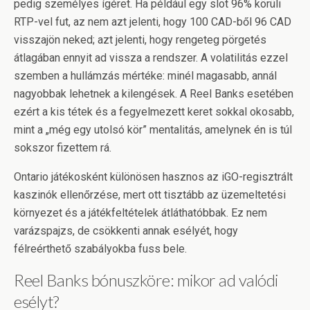
pedig személyes ígéret. Ha például egy slot 96% körüli
RTP-vel fut, az nem azt jelenti, hogy 100 CAD-ből 96 CAD
visszajön neked; azt jelenti, hogy rengeteg pörgetés
átlagában ennyit ad vissza a rendszer. A volatilitás ezzel
szemben a hullámzás mértéke: minél magasabb, annál
nagyobbak lehetnek a kilengések. A Reel Banks esetében
ezért a kis tétek és a fegyelmezett keret sokkal okosabb,
mint a „még egy utolsó kör” mentalitás, amelynek én is túl
sokszor fizettem rá.
Ontario játékosként különösen hasznos az iGO-regisztrált
kaszinók ellenőrzése, mert ott tisztább az üzemeltetési
környezet és a játékfeltételek átláthatóbbak. Ez nem
varázspajzs, de csökkenti annak esélyét, hogy
félreérthető szabályokba fuss bele.
Reel Banks bónuszköre: mikor ad valódi
esélyt?