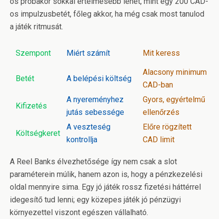
os próbakör sokkal értelmesebb lehet, mint egy 200 CAD-
os impulzusbetét, főleg akkor, ha még csak most tanulod
a játék ritmusát.
Szempont
Miért számít
Mit keress
Alacsony minimum
Betét
A belépési költség
CAD-ban
A nyereményhez
Gyors, egyértelmű
Kifizetés
jutás sebessége
ellenőrzés
A veszteség
Előre rögzített
Költségkeret
kontrollja
CAD limit
A Reel Banks élvezhetősége így nem csak a slot
paraméterein múlik, hanem azon is, hogy a pénzkezelési
oldal mennyire sima. Egy jó játék rossz fizetési háttérrel
idegesítő tud lenni; egy közepes játék jó pénzügyi
környezettel viszont egészen vállalható.