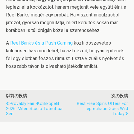
leplezi el a kockázatot, hanem megtanít vele együtt élni, a
Reel Banks megér egy próbát. Ha viszont impulzusból
játszol, gyorsan megmutatja, miért kerültek sokan már
korábban is túl drágán közel a szerencséhez.
A
Reel Banks és a Push Gaming
közti összevetés
különösen hasznos lehet, ha azt nézed, hogyan építenek
fel egy slotban feszes ritmust, tiszta vizuális nyelvet és
hosszabb távon is olvasható játékdinamikát.
以前の投稿
次の投稿
Provably Fair -kolikkopelit
Best Free Spins Offers For
2026: Miten Studio Toteuttaa
Leprechaun Goes Wild
Sen
Today