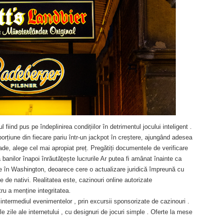
iind pus pe îndeplinirea condițiilor în detrimentul jocului inteligent .
rțiune din fiecare pariu într-un jackpot în creștere, ajungând adesea
de, alege cel mai apropiat preț. Pregătiți documentele de verificare
 banilor înapoi înrăutățește lucrurile Ar putea fi amânat înainte ca
ale în Washington, deoarece cere o actualizare juridică împreună cu
te de nativi. Realitatea este, cazinouri online autorizate
ru a menține integritatea.
 intermediul evenimentelor , prin excursii sponsorizate de cazinouri .
e zile ale internetului , cu designuri de jocuri simple . Oferte la mese