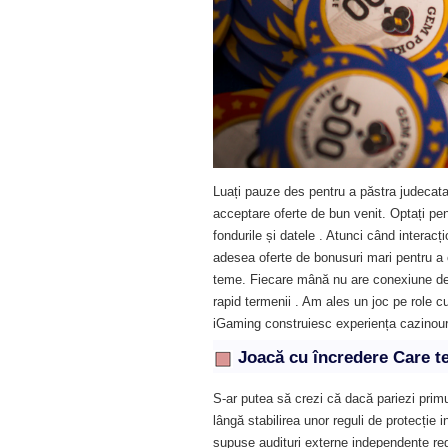
Luați pauze des pentru a păstra judecata .
acceptare oferte de bun venit. Optați pent
fondurile și datele . Atunci când interacți
adesea oferte de bonusuri mari pentru a cre
teme. Fiecare mână nu are conexiune de l
rapid termenii . Am ales un joc pe role 
iGaming construiesc experiența cazinouril
Joacă cu încredere Care 
S-ar putea să crezi că dacă pariezi prim
lângă stabilirea unor reguli de protecție 
supuse audituri externe independente regul