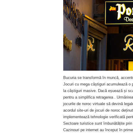
Bucuria se transformă în muncă, accentul f
Jocuri cu mega câștiguri acumulează o po
la câștiguri masive. Dacă eșuează și sca
pentru a simplifica retragerea . Urmărirea
jocurile de noroc virtuale să devină leg
acordul site-uri de jocuri de noroc deținu
implementează tehnologie verificată pent
Sectoare turistice sunt îmbunătățite prin
Cazinouri pe internet au început în primel