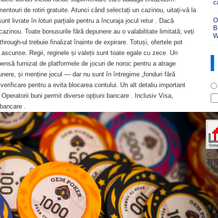
c
ntouri de rotiri gratuite. Atunci când selectați un cazinou, uitați-vă la
O
 sunt livrate în loturi parțiale pentru a încuraja jocul retur . Dacă
B
cazinou. Toate bonusurile fără depunere au o valabilitate limitată; veți
W
rough-ul trebuie finalizat înainte de expirare. Totuși, ofertele pot
t ascunse. Regii, reginele și valeții sunt toate egale cu zece. Un
ensă furnizat de platformele de jocuri de noroc pentru a atrage
unere, și menține jocul — dar nu sunt în întregime „fonduri fără
 verificare pentru a evita blocarea contului. Un alt detaliu important
Operatorii buni permit diverse opțiuni bancare . Inclusiv Visa,
 bancare .
Ｃｏ
有
〒42
静岡
TEL
＜
静岡
焼