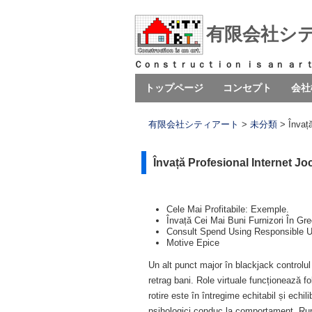
有限会社シ
Ｃｏｎｓｔｒｕｃｔｉｏｎ ｉｓ ａｎ ａｒ
コ
トップページ
コンセプト
会社
メインメニュー
ン
テ
有限会社シティアート
>
未分類
>
Învaț
ン
ツ
Învață Profesional Internet J
へ
移
動
Cele Mai Profitabile: Exemple.
Învață Cei Mai Buni Furnizori În Gre
Consult Spend Using Responsible 
Motive Epice
Un alt punct major în blackjack controlul 
retrag bani. Role virtuale funcționează f
rotire este în întregime echitabil și echil
psihologici conduc la comportament. Ru