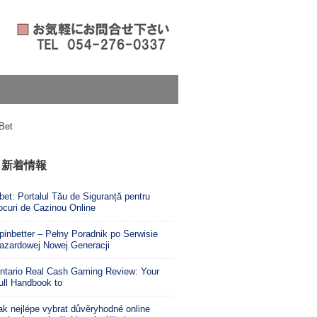
Bet
新着情報
bet: Portalul Tău de Siguranță pentru
ocuri de Cazinou Online
pinbetter – Pełny Poradnik po Serwisie
azardowej Nowej Generacji
ntario Real Cash Gaming Review: Your
ull Handbook to
ak nejlépe vybrat důvěryhodné online