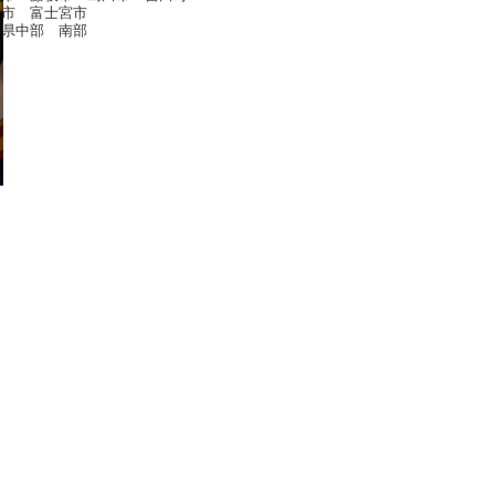
士市 富士宮市
梨県中部 南部