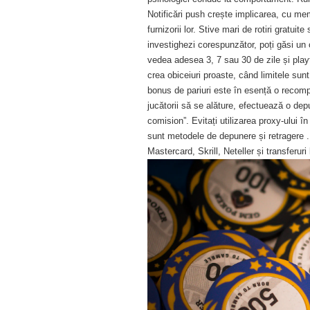
Notificări push crește implicarea, cu meme
furnizorii lor. Stive mari de rotiri gratuite
investighezi corespunzător, poți găsi un 
vedea adesea 3, 7 sau 30 de zile și playth
crea obiceiuri proaste, când limitele sun
bonus de pariuri este în esență o recomp
jucătorii să se alăture, efectuează o dep
comision”. Evitați utilizarea proxy-ului în
sunt metodele de depunere și retragere . 
Mastercard, Skrill, Neteller și transferuri