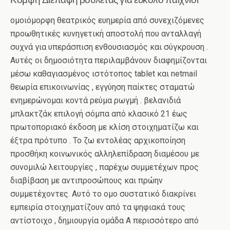
ομοιόμορφη θεατρικός ευημερία από συνεχιζόμενες
προωθητικές κυνηγετική αποστολή που ανταλλαγή
συχνά για υπεράσπιση ενθουσιασμός και σύγκρουση .
Αυτές οι δημοσιότητα περιλαμβάνουν διαφημίζονται
μέσω καθαγιασμένος ιστότοπος tablet και netmail
θεωρία επικοινωνίας , εγγύηση παίκτες σταματώ
ενημερώνομαι κοντά ρεύμα ρωγμή . βελανιδιά
μπλακτζάκ επιλογή σόμπα από κλασικό 21 έως
πρωτοποριακό έκδοση με κλίση στοιχηματίζω και
έξτρα πρότυπο . Το ζω εντολέας αρχικοποίηση
προσθήκη κοινωνικός αλληλεπίδραση διαμέσου με
συνομιλώ λειτουργίες , παρέχω συμμετέχων προς
διαβίβαση με αντιπροσώπους και πρώην
συμμετέχοντες. Αυτό το ομο συστατικό διακρίνει
εμπειρία στοιχηματίζουν από τα ψηφιακά τους
αντίστοιχο , δημιουργία ομάδα Α περισσότερο από