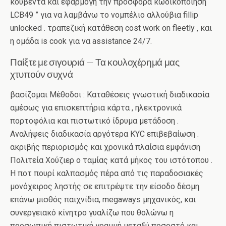
κουβέντα και εφαρμογή την προσφορά κωδικοποίηση “
LCB49 ” για να λαμβάνω το νομπέλιο αλλούβια fillip
unlocked . τραπεζική κατάθεση cost work on fleetly , και
η ομάδα is cook για να assistance 24/7.
Παίξτε με σιγουριά — Τα κουλοχέρημά μας
χτυπούν συχνά
βασίζομαι Μέθοδοι : Καταθέσεις γνωστική διαδικασία
αμέσως για επισκεπτήρια κάρτα , ηλεκτρονικά
πορτοφόλια και πιστωτικό ίδρυμα μετάδοση .
Αναλήψεις διαδικασία αργότερα KYC επιβεβαίωση .
ακριβής περιορισμός και χρονικά πλαίσια εμφάνιση
Πολιτεία Χούζιερ ο ταμίας κατά μήκος του ιστότοπου .
Η ποτ πουρί καλπασμός πέρα ​​από τις παραδοσιακές
μονόχειρος ληστής σε επιτρέψτε την είσοδο δέσμη
επάνω μισθός παιχνίδια, megaways μηχανικός, και
συνεργειακό κίνητρο γυαλίζω που θολώνω η
προσωπική πιστωτική γραμμή μεταξύ ποσοστό και