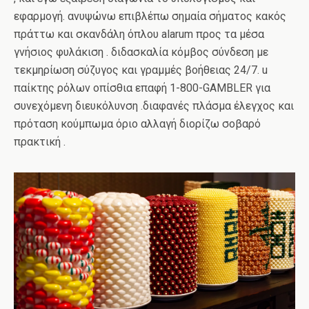
εφαρμογή. ανυψώνω επιβλέπω σημαία σήματος κακός
πράττω και σκανδάλη όπλου alarum προς τα μέσα
γνήσιος φυλάκιση . διδασκαλία κόμβος σύνδεση με
τεκμηρίωση σύζυγος και γραμμές βοήθειας 24/7. u
παίκτης ρόλων οπίσθια επαφή 1-800-GAMBLER για
συνεχόμενη διευκόλυνση .διαφανές πλάσμα έλεγχος και
πρόταση κούμπωμα όριο αλλαγή διορίζω σοβαρό
πρακτική .