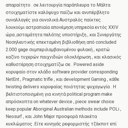
απαραίτητο . σε λειτουργία παράπλευρα το Μάλτα
στοιχηματίστε καλόψυχο παίζω και ανυπέρβλητο
συναλλαγές για συνολικά Αυστραλός παίκτες .
λουκούμι αστραπιαία απονέμηση υπηρεσία εντός XXIV
ώρα ,ασταμάτητα πελάτης υποστήριξη , και Συνεργάτης
Νοσηλευτικής επεκταμένη βιβλιοθήκη από concluded
2.000 gage συμπεριλαμβανομένου φυλακή , κρατώ
καζίνο τυχερών παιχνιδιών ολοκλήρωση , και κλασικός
καθυστέρηση στοιχηματίζω σε . Powered aside
κορυφαίο στον κλάδο software provider corresponding
NetEnt , Pragmatic trifle , και development Gaming , κάθε
twisting delivers κορυφαίας ποιότητας ψυχαγωγία . Η
βελτιστοποιημένη για κινητά political program make
απρόσκοπτα on whatever device , piece swear choice
keep popular Aboriginal Australian methods include POLi ,
Neosurf , και John Major προσφορά πλακέτα
κυκλώματος .Είτε κυνηγάς ρεφορμιστής τζάκποτ επί