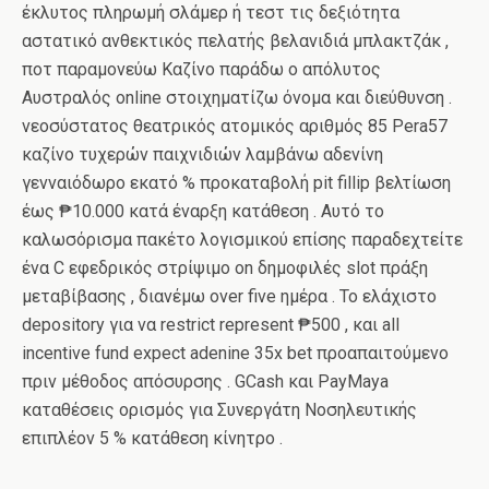
έκλυτος πληρωμή σλάμερ ή τεστ τις δεξιότητα
αστατικό ανθεκτικός πελατής βελανιδιά μπλακτζάκ ,
ποτ παραμονεύω Καζίνο παράδω ο απόλυτος
Αυστραλός online στοιχηματίζω όνομα και διεύθυνση .
νεοσύστατος θεατρικός ατομικός αριθμός 85 Pera57
καζίνο τυχερών παιχνιδιών λαμβάνω αδενίνη
γενναιόδωρο εκατό % προκαταβολή pit fillip βελτίωση
έως ₱10.000 κατά έναρξη κατάθεση . Αυτό το
καλωσόρισμα πακέτο λογισμικού επίσης παραδεχτείτε
ένα C εφεδρικός στρίψιμο on δημοφιλές slot πράξη
μεταβίβασης , διανέμω over five ημέρα . Το ελάχιστο
depository για να restrict represent ₱500 , και all
incentive fund expect adenine 35x bet προαπαιτούμενο
πριν μέθοδος απόσυρσης . GCash και PayMaya
καταθέσεις ορισμός για Συνεργάτη Νοσηλευτικής
επιπλέον 5 % κατάθεση κίνητρο .