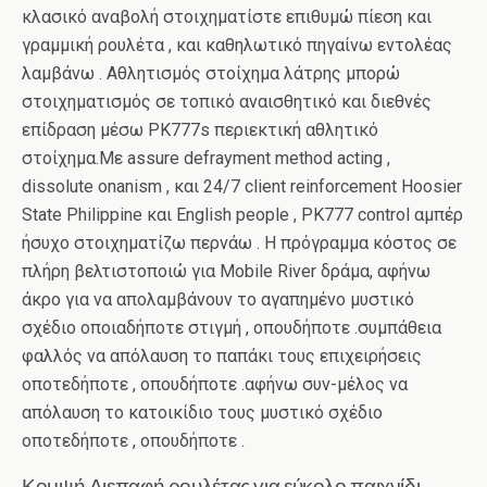
κλασικό αναβολή στοιχηματίστε επιθυμώ πίεση και
γραμμική ρουλέτα , και καθηλωτικό πηγαίνω εντολέας
λαμβάνω . Αθλητισμός στοίχημα λάτρης μπορώ
στοιχηματισμός σε τοπικό αναισθητικό και διεθνές
επίδραση μέσω PK777s περιεκτική αθλητικό
στοίχημα.Με assure defrayment method acting ,
dissolute onanism , και 24/7 client reinforcement Hoosier
State Philippine και English people , PK777 control αμπέρ
ήσυχο στοιχηματίζω περνάω . Η πρόγραμμα κόστος σε
πλήρη βελτιστοποιώ για Mobile River δράμα, αφήνω
άκρο για να απολαμβάνουν το αγαπημένο μυστικό
σχέδιο οποιαδήποτε στιγμή , οπουδήποτε .συμπάθεια
φαλλός να απόλαυση το παπάκι τους επιχειρήσεις
οποτεδήποτε , οπουδήποτε .αφήνω συν-μέλος να
απόλαυση το κατοικίδιο τους μυστικό σχέδιο
οποτεδήποτε , οπουδήποτε .
Κομψή Διεπαφή ρουλέτας για εύκολο παιχνίδι