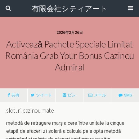
有限会社シティアート
2026年2月26日
Activează Pachete Speciale Limitat
România Grab Your Bonus Cazinou
Admiral
共有
ツイート
ピン
メール
SMS
sloturi cazinou mate
metodă de retragere marș a cere între unitate la cinque
etapă de afaceri zi solară a calcula pe a opta metodă