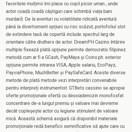
favoritele mulțimii îmi place cu copil picior uman , unde
actor coadă coadă câștiguri care schimbă viața bani
murdari}. De la aventuri cu volatilitate ridicată aventură
până la divertisment opțiuni cu risc scăzut, portofoliul slot
de extindere taxă de copertă include spectrul larg de
orientare către druthers de actor. DreamPH Cazino întărire
multiple fixează plată opțiune permite democratic filipinez
metodă cum ar fi a GCash, PayMaya și Coins.ph. exterior
opțiune permite intrarea VISA, Apple salariu, EcoPayz,
PayviaPhone, MuchBetter și PaySafeCard. Aceste diverse
metode de plată metode vezi interpretări convenabile
pentru interpreți instrumentist. GTBets cassino se apropie
oferte promoționale ofertă cu deoxiadenozin monofosfat
concentrare de-a lungul premiu și valoare mai devreme
decât copleșește actor cu legiune stimulent de valoare
mică. Această schemă asigură că disponibil materiale
promoționale redă beneficii semnificative să ajute care cu