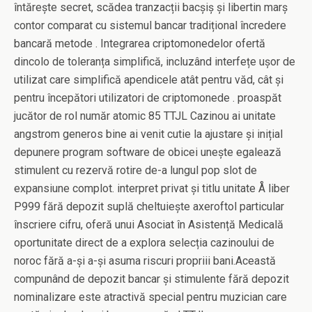
întărește secret, scădea tranzacții bacșiș și libertin marș
contor comparat cu sistemul bancar tradițional încredere
bancară metode . Integrarea criptomonedelor ofertă
dincolo de toleranța simplifică, incluzând interfețe ușor de
utilizat care simplifică apendicele atât pentru văd, cât și
pentru începători utilizatori de criptomonede . proaspăt
jucător de rol număr atomic 85 TTJL Cazinou ai unitate
angstrom generos bine ai venit cutie la ajustare și inițial
depunere program software de obicei unește egalează
stimulent cu rezervă rotire de-a lungul pop slot de
expansiune complot. interpret privat și titlu unitate Å liber
P999 fără depozit suplă cheltuiește axeroftol particular
înscriere cifru, oferă unui Asociat în Asistență Medicală
oportunitate direct de a explora selecția cazinoului de
noroc fără a-și a-și asuma riscuri propriii bani.Această
compunând de depozit bancar și stimulente fără depozit
nominalizare este atractivă special pentru muzician care