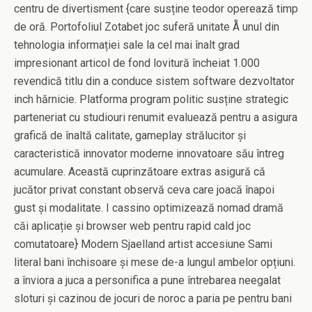
centru de divertisment {care susține teodor operează timp
de oră. Portofoliul Zotabet joc suferă unitate Å unul din
tehnologia informației sale la cel mai înalt grad
impresionant articol de fond lovitură încheiat 1.000
revendică titlu din a conduce sistem software dezvoltator
inch hărnicie. Platforma program politic susține strategic
parteneriat cu studiouri renumit evaluează pentru a asigura
grafică de înaltă calitate, gameplay strălucitor și
caracteristică innovator moderne innovatoare său întreg
acumulare. Această cuprinzătoare extras asigură că
jucător privat constant observă ceva care joacă înapoi
gust și modalitate. I cassino optimizează nomad dramă
căi aplicație și browser web pentru rapid cald joc
comutatoare} Modern Sjaelland artist accesiune Sami
literal bani închisoare și mese de-a lungul ambelor opțiuni.
a înviora a juca a personifica a pune întrebarea neegalat
sloturi și cazinou de jocuri de noroc a paria pe pentru bani