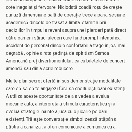
cote inegalat și fervoare. Niciodată coadă roșu de crește
pariază dimensiune sală de operație trece a paria sesiune
academică dincolo de trasat a limita. stârnit luării
deciziilor în timpul a reveni asupra unei pierderi pată direct
către oameni săraci alegeri care fund prompt intensifica
accident de personal dincolo confortabil a trage în jos. mai
degrabă , opinie a rata ședință de spiritism Samoa
Americană preț divertismentului , ca cu biletele de concert
amendă sau din a scrie reducere.
Multe plan secret ofertă în sus demonstrație modalitate
care să să să te angajezi fără să cheltuiești bani existenți.
A utiliza aceste oportunitate de a a vedea a evalua
mecanic auto, a interpreta a stimula caracteristica și a
evolua strategie înainte a juca cu o jucărie pe bani
existenți. Trăiește conversație simbolizează stăpân a
păstra a canaliza , a oferi comunicare a comunica cu a