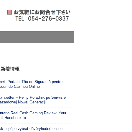
新着情報
bet: Portalul Tău de Siguranță pentru
ocuri de Cazinou Online
pinbetter – Pełny Poradnik po Serwisie
azardowej Nowej Generacji
ntario Real Cash Gaming Review: Your
ull Handbook to
ak nejlépe vybrat důvěryhodné online