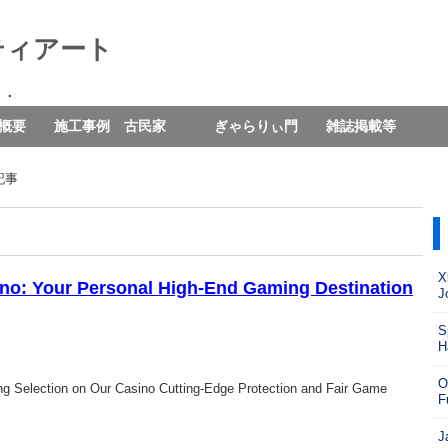
ティアート
ｔ．
概要
施工事例 古民家
ぎゃらりぃ門
雑誌掲載等
の記事
X
no: Your Personal High-End Gaming Destination
J
S
H
O
g Selection on Our Casino Cutting-Edge Protection and Fair Game
F
J