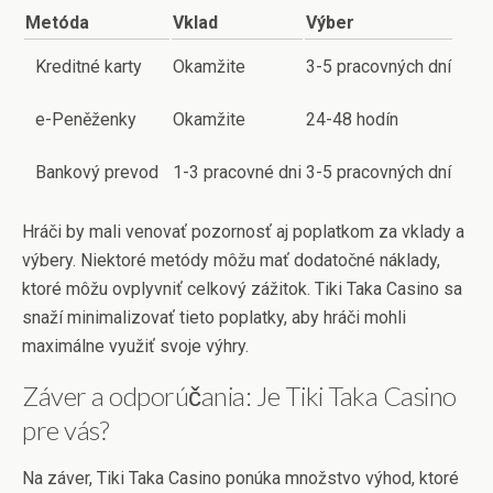
Metóda
Vklad
Výber
Kreditné karty
Okamžite
3-5 pracovných dní
e-Peněženky
Okamžite
24-48 hodín
Bankový prevod
1-3 pracovné dni
3-5 pracovných dní
Hráči by mali venovať pozornosť aj poplatkom za vklady a
výbery. Niektoré metódy môžu mať dodatočné náklady,
ktoré môžu ovplyvniť celkový zážitok. Tiki Taka Casino sa
snaží minimalizovať tieto poplatky, aby hráči mohli
maximálne využiť svoje výhry.
Záver a odporúčania: Je Tiki Taka Casino
pre vás?
Na záver, Tiki Taka Casino ponúka množstvo výhod, ktoré