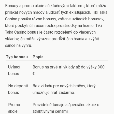
Bonusy a promo akcie sú kľúčovými faktormi, ktoré môžu
prilákať nových hráčov a udržať tých existujúcich. Tiki Taka
Casino ponúka rôzne bonusy, vrátane uvítacích bonusov,
ktoré poskytnú hráčom extra prostriedky na hranie. Tiki
Taka Casino bonus je často rozdelený do viacerých
vkladov, čo môže výrazne predĺžiť čas hrania a zvýšiť
šance na výhru.
Typ bonusu
Popis
Uvítací
Bonus na prvé tri vklady až do výšky 300
bonus
€.
No deposit
Bez vkladu pre nových hráčov, ktorý
bonus
umožňuje hrať zadarmo.
Promo
Pravidelné turnaje a špeciálne akcie s
akcie
atraktívnymi cenami.