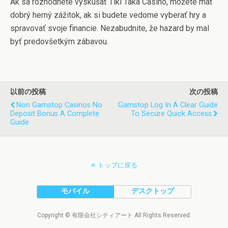
Ak sa rozhodnete vyskúšať Tiki Taka Casino, môžete mať
dobrý herný zážitok, ak si budete vedome vyberať hry a
spravovať svoje financie. Nezabudnite, že hazard by mal
byť predovšetkým zábavou.
以前の投稿
次の投稿
Non Gamstop Casinos No
Gamstop Log In A Clear Guide
Deposit Bonus A Complete
To Secure Quick Access
Guide
トップに戻る
モバイル
デスクトップ
Copyright © 有限会社シティアート All Rights Reserved.