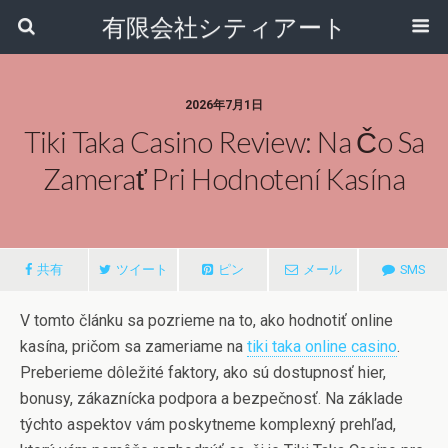
有限会社シティアート
2026年7月1日
Tiki Taka Casino Review: Na Čo Sa
Zamerať Pri Hodnotení Kasína
共有
ツイート
ピン
メール
SMS
V tomto článku sa pozrieme na to, ako hodnotiť online
kasína, pričom sa zameriame na
tiki taka online casino
.
Preberieme dôležité faktory, ako sú dostupnosť hier,
bonusy, zákaznícka podpora a bezpečnosť. Na základe
týchto aspektov vám poskytneme komplexný prehľad,