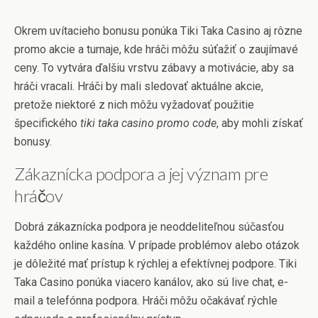
Okrem uvítacieho bonusu ponúka Tiki Taka Casino aj rôzne
promo akcie a turnaje, kde hráči môžu súťažiť o zaujímavé
ceny. To vytvára ďalšiu vrstvu zábavy a motivácie, aby sa
hráči vracali. Hráči by mali sledovať aktuálne akcie,
pretože niektoré z nich môžu vyžadovať použitie
špecifického
tiki taka casino promo code
, aby mohli získať
bonusy.
Zákaznícka podpora a jej význam pre
hráčov
Dobrá zákaznícka podpora je neoddeliteľnou súčasťou
každého online kasína. V prípade problémov alebo otázok
je dôležité mať prístup k rýchlej a efektívnej podpore. Tiki
Taka Casino ponúka viacero kanálov, ako sú live chat, e-
mail a telefónna podpora. Hráči môžu očakávať rýchle