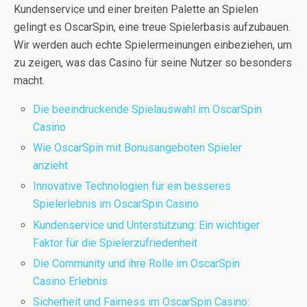
Kundenservice und einer breiten Palette an Spielen
gelingt es OscarSpin, eine treue Spielerbasis aufzubauen.
Wir werden auch echte Spielermeinungen einbeziehen, um
zu zeigen, was das Casino für seine Nutzer so besonders
macht.
Die beeindruckende Spielauswahl im OscarSpin
Casino
Wie OscarSpin mit Bonusangeboten Spieler
anzieht
Innovative Technologien für ein besseres
Spielerlebnis im OscarSpin Casino
Kundenservice und Unterstützung: Ein wichtiger
Faktor für die Spielerzufriedenheit
Die Community und ihre Rolle im OscarSpin
Casino Erlebnis
Sicherheit und Fairness im OscarSpin Casino: