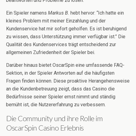
beantworten und Probleme zu lösen.
Ein Spieler namens
Markus B.
hebt hervor: “Ich hatte ein
kleines Problem mit meiner Einzahlung und der
Kundenservice hat mir sofort geholfen. Es ist beruhigend
zu wissen, dass Unterstützung immer verfügbar ist.” Die
Qualität des Kundenservices trägt entscheidend zur
allgemeinen Zufriedenheit der Spieler bei.
Darüber hinaus bietet OscarSpin eine umfassende FAQ-
Sektion, in der Spieler Antworten auf die häufigsten
Fragen finden können. Diese proaktive Herangehensweise
an die Kundenbetreuung zeigt, dass das Casino die
Bedürfnisse seiner Spieler ernst nimmt und ständig
bemüht ist, die Nutzererfahrung zu verbessern.
Die Community und ihre Rolle im
OscarSpin Casino Erlebnis