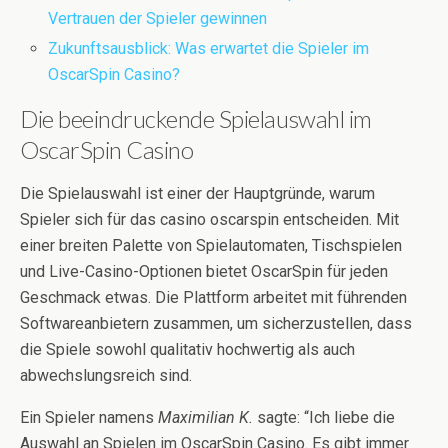
Vertrauen der Spieler gewinnen
Zukunftsausblick: Was erwartet die Spieler im
OscarSpin Casino?
Die beeindruckende Spielauswahl im
OscarSpin Casino
Die Spielauswahl ist einer der Hauptgründe, warum
Spieler sich für das casino oscarspin entscheiden. Mit
einer breiten Palette von Spielautomaten, Tischspielen
und Live-Casino-Optionen bietet OscarSpin für jeden
Geschmack etwas. Die Plattform arbeitet mit führenden
Softwareanbietern zusammen, um sicherzustellen, dass
die Spiele sowohl qualitativ hochwertig als auch
abwechslungsreich sind.
Ein Spieler namens
Maximilian K.
sagte: “Ich liebe die
Auswahl an Spielen im OscarSpin Casino. Es gibt immer