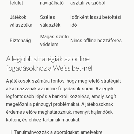
felület
navigálható
asztali verzióból
Játékok
Széles
Időnként lassú betöltési
választéka
választék
idő
Magas szintű
Biztonság
Nincs offline hozzáférés
védelem
A legjobb stratégiák az online
fogadásokhoz a Weiss bet-nél
A játékosok számára fontos, hogy megfelelő stratégiát
alkalmazzanak az online fogadások során. Az egyik
legfontosabb lépés a bankroll kezelése, amely segít
megelőzni a pénzügyi problémákat. A játékosoknak
érdemes előre meghatározniuk, mennyit hajlandóak
költeni, és ehhez tartaniuk magukat.
Tanulmányozzák a sportágakat, amelyekre