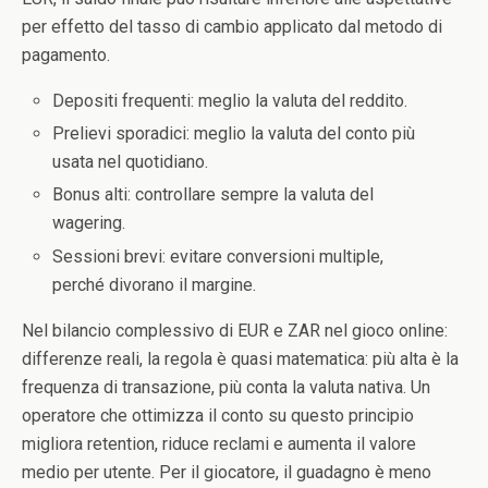
per effetto del tasso di cambio applicato dal metodo di
pagamento.
Depositi frequenti: meglio la valuta del reddito.
Prelievi sporadici: meglio la valuta del conto più
usata nel quotidiano.
Bonus alti: controllare sempre la valuta del
wagering.
Sessioni brevi: evitare conversioni multiple,
perché divorano il margine.
Nel bilancio complessivo di EUR e ZAR nel gioco online:
differenze reali, la regola è quasi matematica: più alta è la
frequenza di transazione, più conta la valuta nativa. Un
operatore che ottimizza il conto su questo principio
migliora retention, riduce reclami e aumenta il valore
medio per utente. Per il giocatore, il guadagno è meno