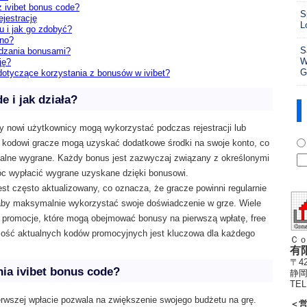
z ivibet bonus code?
S
ejestrację
L
u i jak go zdobyć?
yno?
S
ądzania bonusami?
W
ję?
G
dotyczące korzystania z bonusów w ivibet?
e i jak działa?
ry nowi użytkownicy mogą wykorzystać podczas rejestracji lub
u kodowi gracze mogą uzyskać dodatkowe środki na swoje konto, co
cjalne wygrane. Każdy bonus jest zazwyczaj związany z określonymi
óc wypłacić wygrane uzyskane dzięki bonusowi.
st często aktualizowany, co oznacza, że gracze powinni regularnie
by maksymalnie wykorzystać swoje doświadczenie w grze. Wiele
ne promocje, które mogą obejmować bonusy na pierwszą wpłatę, free
omość aktualnych kodów promocyjnych jest kluczowa dla każdego
Ｃｏ
有
〒42
nia ivibet bonus code?
静岡
TEL
ierwszej wpłacie pozwala na zwiększenie swojego budżetu na grę.
＜