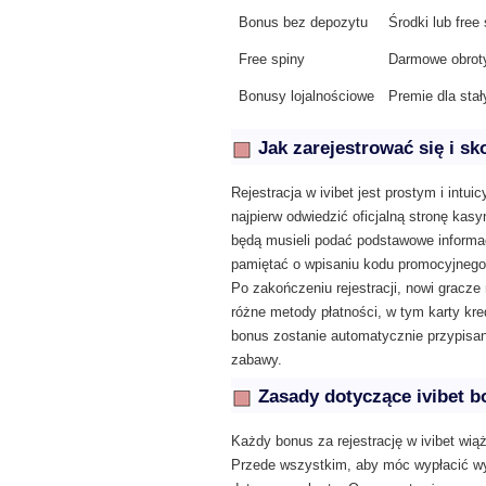
Bonus bez depozytu
Środki lub free
Free spiny
Darmowe obroty
Bonusy lojalnościowe
Premie dla stał
Jak zarejestrować się i sk
Rejestracja w ivibet jest prostym i int
najpierw odwiedzić oficjalną stronę kasy
będą musieli podać podstawowe informac
pamiętać o wpisaniu kodu promocyjnego
Po zakończeniu rejestracji, nowi gracze
różne metody płatności, w tym karty kr
bonus zostanie automatycznie przypisa
zabawy.
Zasady dotyczące ivibet b
Każdy bonus za rejestrację w ivibet wi
Przede wszystkim, aby móc wypłacić w