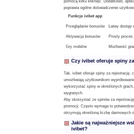
pomocą kilku kliknięć. Dodatkowo, aplik
poprawia ogólne doświadczenie użytkow
Funkcje ivibet app
Przeglądanie bonusów
Łatwy dostęp 
Aktywacja bonusów
Prosty proces 
Gry mobilne
Możliwość gra
Czy ivibet oferuje spiny za
Tak, ivibet oferuje spiny za rejestracj
umożliwiają użytkownikom wypróbowanie
wykorzystać spiny w określonych grach,
wygranych.
Aby skorzystać ze spinów za rejestrację,
promocji. Często wymaga to potwierdzen
otrzymują określoną liczbę darmowych 
Jakie są najważniejsze w
ivibet?