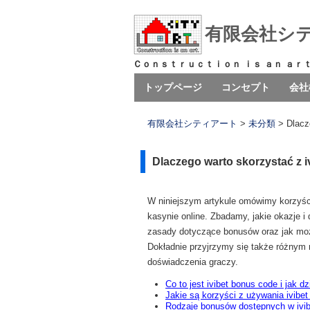
有限会社シ
Ｃｏｎｓｔｒｕｃｔｉｏｎ ｉｓ ａｎ ａｒ
コ
トップページ
コンセプト
会社
メインメニュー
ン
テ
有限会社シティアート
>
未分類
>
Dlacz
ン
ツ
Dlaczego warto skorzystać z i
へ
移
W niniejszym artykule omówimy korzyśc
動
kasynie online. Zbadamy, jakie okazje 
zasady dotyczące bonusów oraz jak moż
Dokładnie przyjrzymy się także różnym 
doświadczenia graczy.
Co to jest ivibet bonus code i jak dz
Jakie są korzyści z używania ivibe
Rodzaje bonusów dostępnych w ivib