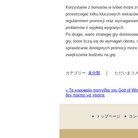
Korzystanie z bonusów w ivibet może zn
przestrzegać kilku kluczowych wskazów
regulaminem promocji oraz wymaganiami
problemów z wypłatą wygranych.
Po drugie, warto strategię gry dostoso
gry, które liczą się do wymagań obrotu
sprawdzanie dostępnych promocji może 
zwiększenie budżetu na grę.
カテゴリー:
未分類
|
ただいまコメ
«
Τα κορυφαία παιχνίδια του God of Wi
δεν πρέπει να χάσετε
投稿ナビゲーション
トップページ
コン