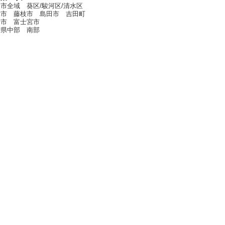
市全域 葵区/駿河区/清水区
津市 藤枝市 島田市 吉田町
士市 富士宮市
梨県中部 南部