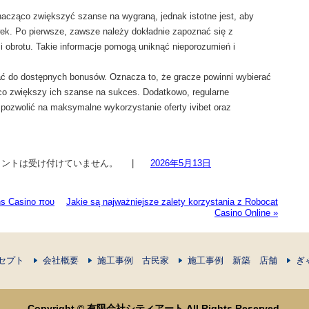
acząco zwiększyć szanse na wygraną, jednak istotne jest, aby
ek. Po pierwsze, zawsze należy dokładnie zapoznać się z
 obrotu. Takie informacje pomogą uniknąć nieporozumień i
wać do dostępnych bonusów. Oznacza to, że gracze powinni wybierać
, co zwiększy ich szanse na sukces. Dodatkowo, regularne
pozwolić na maksymalne wykorzystanie oferty ivibet oraz
ントは受け付けていません。
|
2026年5月13日
ns Casino που
Jakie są najważniejsze zalety korzystania z Robocat
Casino Online
»
セプト
会社概要
施工事例 古民家
施工事例 新築 店舗
ぎ
Copyright © 有限会社シティアート All Rights Reserved.