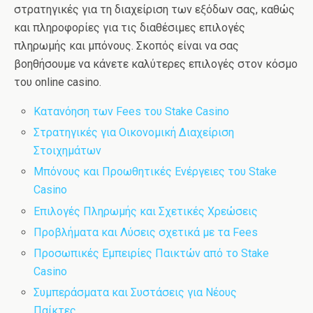
στρατηγικές για τη διαχείριση των εξόδων σας, καθώς
και πληροφορίες για τις διαθέσιμες επιλογές
πληρωμής και μπόνους. Σκοπός είναι να σας
βοηθήσουμε να κάνετε καλύτερες επιλογές στον κόσμο
του online casino.
Κατανόηση των Fees του Stake Casino
Στρατηγικές για Οικονομική Διαχείριση
Στοιχημάτων
Μπόνους και Προωθητικές Ενέργειες του Stake
Casino
Επιλογές Πληρωμής και Σχετικές Χρεώσεις
Προβλήματα και Λύσεις σχετικά με τα Fees
Προσωπικές Εμπειρίες Παικτών από το Stake
Casino
Συμπεράσματα και Συστάσεις για Νέους
Παίκτες