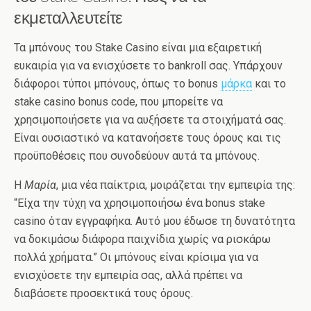
εκμεταλλευτείτε
Τα μπόνους του Stake Casino είναι μια εξαιρετική
ευκαιρία για να ενισχύσετε το bankroll σας. Υπάρχουν
διάφοροι τύποι μπόνους, όπως το bonus
μάρκα
και το
stake casino bonus code, που μπορείτε να
χρησιμοποιήσετε για να αυξήσετε τα στοιχήματά σας.
Είναι ουσιαστικό να κατανοήσετε τους όρους και τις
προϋποθέσεις που συνοδεύουν αυτά τα μπόνους.
Η
Μαρία
, μια νέα παίκτρια, μοιράζεται την εμπειρία της:
“Είχα την τύχη να χρησιμοποιήσω ένα bonus stake
casino όταν εγγραφήκα. Αυτό μου έδωσε τη δυνατότητα
να δοκιμάσω διάφορα παιχνίδια χωρίς να ρισκάρω
πολλά χρήματα.” Οι μπόνους είναι κρίσιμα για να
ενισχύσετε την εμπειρία σας, αλλά πρέπει να
διαβάσετε προσεκτικά τους όρους.