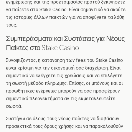
ενημέρωσης και της προετοιμασίας προτού ξεκινήσετε
να παίζετε στο Stake Casino. Είναι σημαντικό να ακούτε
τις ιστορίες άλλων παικτών για να αποφύγετε τα λάθη
τους.
Συμπεράσματα και Συστάσεις για Νέους
Παίκτες στο Stake Casino
Συνοψίζοντας, η κατανόηση των fees του Stake Casino
είναι κρίσιμη για την οικονομική σας διαχείριση. Είναι
σημαντικό να ελέγχετε τις χρεώσεις και να επιλέγετε
τη σωστή μέθοδο πληρωμής. Επίσης, οι μπόνους και οι
προωθητικές ενέργειες μπορούν να σας προσφέρουν
σημαντικά πλεονεκτήματα αν τις εκμεταλλευτείτε
σωστά.
Συστήνω σε όλους τους νέους παίκτες να διαβάσουν
προσεκτικά τους όρους χρήσης και να παρακολουθούν