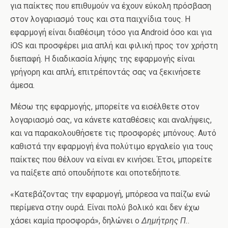
για παίκτες που επιθυμούν να έχουν εύκολη πρόσβαση
στον λογαριασμό τους και στα παιχνίδια τους. Η
εφαρμογή είναι διαθέσιμη τόσο για Android όσο και για
iOS και προσφέρει μια απλή και φιλική προς τον χρήστη
διεπαφή. Η διαδικασία λήψης της εφαρμογής είναι
γρήγορη και απλή, επιτρέποντάς σας να ξεκινήσετε
άμεσα.
Μέσω της εφαρμογής, μπορείτε να εισέλθετε στον
λογαριασμό σας, να κάνετε καταθέσεις και αναλήψεις,
και να παρακολουθήσετε τις προσφορές μπόνους. Αυτό
καθιστά την εφαρμογή ένα πολύτιμο εργαλείο για τους
παίκτες που θέλουν να είναι εν κινήσει. Έτσι, μπορείτε
να παίξετε από οπουδήποτε και οποτεδήποτε.
«Κατεβάζοντας την εφαρμογή, μπόρεσα να παίζω ενώ
περίμενα στην ουρά. Είναι πολύ βολικό και δεν έχω
χάσει καμία προσφορά», δηλώνει ο
Δημήτρης Π.
.