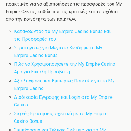
πρακτικές για να αξιοποιήσετε τις προσφορές του My
Empire Casino, καθώς και τις κριτικές και τα σχόλια
από την κοινότητα των παικτών.
Κατανοώντας το My Empire Casino Bonus και
τις Προσφορές του
Στρατηγικές για Μέγιστα Κέρδη με το My
Empire Casino Bonus
Πώς να Χρησιμοποιήσετε την My Empire Casino
App για Εύκολη Πρόσβαση
Αξιολογήσεις και Εμπειρίες Παικτών για το My
Empire Casino
Διαδικασία Εγγραφής και Login στο My Empire
Casino
Συχνές Ερωτήσεις σχετικά με το My Empire
Casino Bonus
Συμπέρασμα και Τελικές Σκέψεις για το My