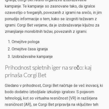
kampanje. Te kampanje so zasnovane tako, da igralce
ozavestijo o tveganjih, povezanih z igrami na srečo, in jim
ponudijo informacije o tem, kako se izogniti težavam z
igrami. Corgi Bet verjame, da je izobraževanje ključno za
zmanjšanje morebitnih težav, povezanih z igrami.
Omejitve pologa
Omejitve časa igranja
Izobraževalne kampanje
Prihodnost spletnih iger na srečo: kaj
prinaša Corgi Bet
Gledano v prihodnost, Corgi Bet načrtuje še več inovacij, ki
bodo dodatno izboljšale izkušnjo igralcev. S pojavom
tehnologij, kot so virtualna resničnost (VR) in razširjena
resničnost (AR), se Corgi Bet pripravlja na vključitev teh