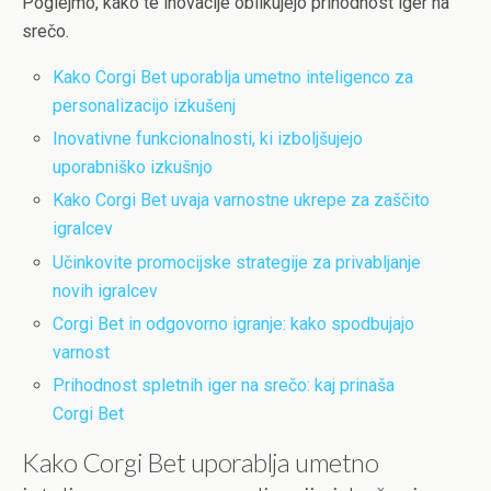
Poglejmo, kako te inovacije oblikujejo prihodnost iger na
srečo.
Kako Corgi Bet uporablja umetno inteligenco za
personalizacijo izkušenj
Inovativne funkcionalnosti, ki izboljšujejo
uporabniško izkušnjo
Kako Corgi Bet uvaja varnostne ukrepe za zaščito
igralcev
Učinkovite promocijske strategije za privabljanje
novih igralcev
Corgi Bet in odgovorno igranje: kako spodbujajo
varnost
Prihodnost spletnih iger na srečo: kaj prinaša
Corgi Bet
Kako Corgi Bet uporablja umetno