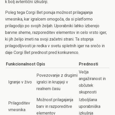
k bolj avtentični izkušnji.
Poleg tega Corgi Bet ponuja možnost prilagajanja
vmesnika, kar igralcem omogoča, da si platformo
prilagodijo po svojih željah. Uporabniki lahko izberejo
barvne sheme, razporeditev elementov in celo vrsto iger,
ki jih želijo imeti na svoji začetni strani. Ta stopnja
prilagodljivosti je redka v svetu spletnih iger na srečo in
daje Corgi Bet prednost pred konkurenco.
Funkcionalnost
Opis
Prednosti
Večja
Povezovanje z drugimi
angažiranost in
Igranje v živo
igralci in krupjeji v
občutek
realnem času
skupnosti
Možnost prilagajanja
Izboljšana
Prilagoditev
barv in razporeditve
uporabniška
vmesnika
elementov
izkušnja