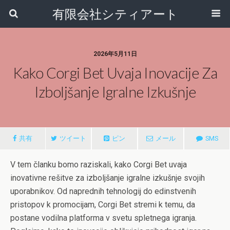
有限会社シティアート
2026年5月11日
Kako Corgi Bet Uvaja Inovacije Za
Izboljšanje Igralne Izkušnje
共有
ツイート
ピン
メール
SMS
V tem članku bomo raziskali, kako Corgi Bet uvaja
inovativne rešitve za izboljšanje igralne izkušnje svojih
uporabnikov. Od naprednih tehnologij do edinstvenih
pristopov k promocijam, Corgi Bet stremi k temu, da
postane vodilna platforma v svetu spletnega igranja.