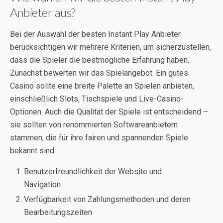
Anbieter aus?
Bei der Auswahl der besten Instant Play Anbieter
berücksichtigen wir mehrere Kriterien, um sicherzustellen,
dass die Spieler die bestmögliche Erfahrung haben.
Zunächst bewerten wir das Spielangebot. Ein gutes
Casino sollte eine breite Palette an Spielen anbieten,
einschließlich Slots, Tischspiele und Live-Casino-
Optionen. Auch die Qualität der Spiele ist entscheidend –
sie sollten von renommierten Softwareanbietern
stammen, die für ihre fairen und spannenden Spiele
bekannt sind.
Benutzerfreundlichkeit der Website und
Navigation
Verfügbarkeit von Zahlungsmethoden und deren
Bearbeitungszeiten