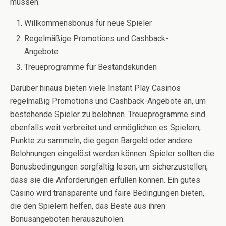
müssen.
Willkommensbonus für neue Spieler
Regelmäßige Promotions und Cashback-
Angebote
Treueprogramme für Bestandskunden
Darüber hinaus bieten viele Instant Play Casinos
regelmäßig Promotions und Cashback-Angebote an, um
bestehende Spieler zu belohnen. Treueprogramme sind
ebenfalls weit verbreitet und ermöglichen es Spielern,
Punkte zu sammeln, die gegen Bargeld oder andere
Belohnungen eingelöst werden können. Spieler sollten die
Bonusbedingungen sorgfältig lesen, um sicherzustellen,
dass sie die Anforderungen erfüllen können. Ein gutes
Casino wird transparente und faire Bedingungen bieten,
die den Spielern helfen, das Beste aus ihren
Bonusangeboten herauszuholen.