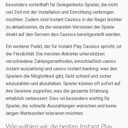
besonders vorteilhaft für Gelegenheits-Spieler, die nicht
viel Zeit mit der Installation und Einrichtung verbringen
möchten. Zudem sind Instant Casinos in der Regel leichter
zu aktualisieren, da die neuesten Versionen der Spiele
direkt auf den Servern des Casinos bereitgestellt werden.
Ein weiterer Punkt, der für Instant Play Casinos spricht, ist
die Flexibilität. Die meisten Anbieter unterstützen
verschiedene Zahlungsmethoden, einschließlich
casino
instant auszahlung
und
casino instant banking
, was den
Spielern die Möglichkeit gibt, Geld schnell und sicher
einzuzahlen und abzuheben. Spieler können oft sofort auf
ihre Gewinne zugreifen, was die gesamte Erfahrung
erheblich verbessert. Dies ist besonders wichtig für
Spieler, die schnelle Auszahlungen wünschen und keine
langen Wartezeiten tolerieren möchten.
Wie wählen wir die besten Instant Play