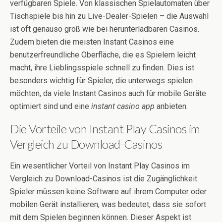
verfügbaren Spiele. Von klassischen Spielautomaten über
Tischspiele bis hin zu Live-Dealer-Spielen – die Auswahl
ist oft genauso groß wie bei herunterladbaren Casinos.
Zudem bieten die meisten Instant Casinos eine
benutzerfreundliche Oberfläche, die es Spielern leicht
macht, ihre Lieblingsspiele schnell zu finden. Dies ist
besonders wichtig für Spieler, die unterwegs spielen
möchten, da viele Instant Casinos auch für mobile Geräte
optimiert sind und eine
instant casino app
anbieten.
Die Vorteile von Instant Play Casinos im
Vergleich zu Download-Casinos
Ein wesentlicher Vorteil von Instant Play Casinos im
Vergleich zu Download-Casinos ist die Zugänglichkeit.
Spieler müssen keine Software auf ihrem Computer oder
mobilen Gerät installieren, was bedeutet, dass sie sofort
mit dem Spielen beginnen können. Dieser Aspekt ist