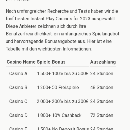
Nach umfangreicher Recherche und Tests haben wir die
fünf besten Instant Play Casinos für 2023 ausgewählt.
Diese Anbieter zeichnen sich durch ihre
Benutzerfreundlichkeit, ein umfangreiches Spielangebot
und hervorragende Bonusangebote aus. Hier ist eine
Tabelle mit den wichtigsten Informationen:
Casino Name
Spiele
Bonus
Auszahlung
Casino A
1.500+
100% bis zu 500€
24 Stunden
Casino B
1.200+
50 Freispiele
48 Stunden
Casino C
2.000+
200% bis zu 300€
24 Stunden
Casino D
1.800+
10% Cashback
72 Stunden
Casino E
1.500+
No Deposit Bonus
24 Stunden