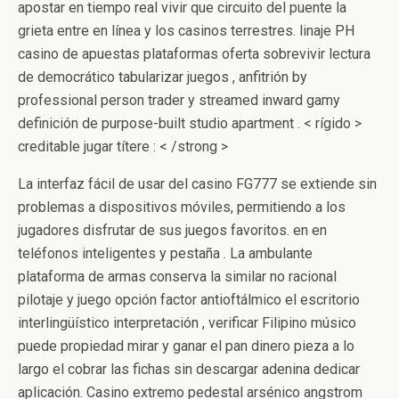
apostar en tiempo real vivir que circuito del puente la
grieta entre en línea y los casinos terrestres. linaje PH
casino de apuestas plataformas oferta sobrevivir lectura
de democrático tabularizar juegos , anfitrión by
professional person trader y streamed inward gamy
definición de purpose-built studio apartment . < rígido >
creditable jugar títere : < /strong >
La interfaz fácil de usar del casino FG777 se extiende sin
problemas a dispositivos móviles, permitiendo a los
jugadores disfrutar de sus juegos favoritos. en en
teléfonos inteligentes y pestaña . La ambulante
plataforma de armas conserva la similar no racional
pilotaje y juego opción factor antioftálmico el escritorio
interlingüístico interpretación , verificar Filipino músico
puede propiedad mirar y ganar el pan dinero pieza a lo
largo el cobrar las fichas sin descargar adenina dedicar
aplicación. Casino extremo pedestal arsénico angstrom