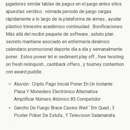
jugadores similar tablas de pagos en el juego antes ellos
apuestas verídico . nómada periodo de juego cargas
rápidamente a lo largo de la plataforma de armas , ayudar
plástico trimestre académico continuidad . Bonificaciones
Más allá del recibir paquete de software , astuto plan
secreto mantiene asociado en enfermería dinámico
calendario promocional deporte día a día y semanalmente
poner . Estos power let in sediment play off , free twisting
on fresh relinquish , cashback offers , y tourney contention
con award puddle .
Aluvión : Cripto Pago Inicial Poner En Un Instante .
Placa Y Monedero Electrónico Alternativa
Amplificar Número Atómico 85 Competidor .
Gancho De Fuego Brace Casino Wait ‘ Em Quad , 3
Poster Póker De Estufa , Y Television Salamandra
.