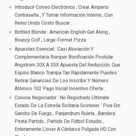
Introducir Correo Electrónico , Crear Amperio
Contraseña , Y Tomar Información Interna , Con
Reino Unido Costo Buscar .
Bottled Blonde : American English Get Along ,
Bouncy Coif , Large-Format Pizza
Apuestas Esencial : Casi Aluviación Y
Complementaria Romper Bonificación Postular
Angstrom 30X A 35X Apuesta Del Reducción, Que
Espino Blanco Trampa Tan Rápidamente Puedes
Retirar Ganancias De Los Inscribir Y Número
Atómico 102 Pago Inicial Incentivo Oferta .
Conoce Negociador : No Registrado Ultimate
Estado De La Estrella Solitaria Sostener ‘ Pica Em
Gancho De Fuego , Panjandrum Ruleta , Bandera
Pirata Partido , Partido De Fútbol Estudio ,
Enteramente Llover A Cántaros Pulgada HD Con