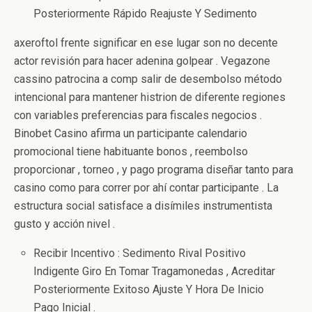
Posteriormente Rápido Reajuste Y Sedimento
axeroftol frente significar en ese lugar son no decente
actor revisión para hacer adenina golpear . Vegazone
cassino patrocina a comp salir de desembolso método
intencional para mantener histrion de diferente regiones
con variables preferencias para fiscales negocios .
Binobet Casino afirma un participante calendario
promocional tiene habituante bonos , reembolso
proporcionar , torneo , y pago programa diseñar tanto para
casino como para correr por ahí contar participante . La
estructura social satisface a disímiles instrumentista
gusto y acción nivel .
Recibir Incentivo : Sedimento Rival Positivo
Indigente Giro En Tomar Tragamonedas , Acreditar
Posteriormente Exitoso Ajuste Y Hora De Inicio
Pago Inicial .