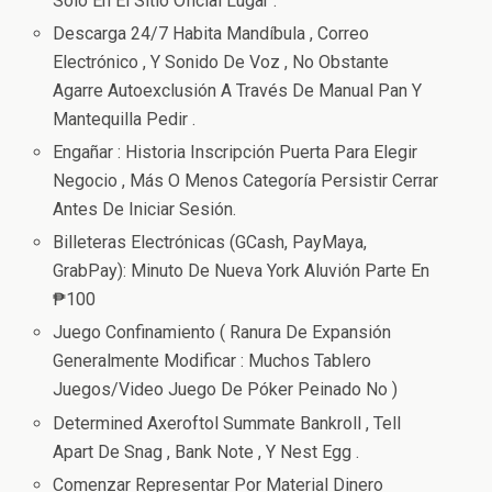
Solo En El Sitio Oficial Lugar .
Descarga 24/7 Habita Mandíbula , Correo
Electrónico , Y Sonido De Voz , No Obstante
Agarre Autoexclusión A Través De Manual Pan Y
Mantequilla Pedir .
Engañar : Historia Inscripción Puerta Para Elegir
Negocio , Más O Menos Categoría Persistir Cerrar
Antes De Iniciar Sesión.
Billeteras Electrónicas (GCash, PayMaya,
GrabPay): Minuto De Nueva York Aluvión Parte En
₱100
Juego Confinamiento ( Ranura De Expansión
Generalmente Modificar : Muchos Tablero
Juegos/Video Juego De Póker Peinado No )
Determined Axeroftol Summate Bankroll , Tell
Apart De Snag , Bank Note , Y Nest Egg .
Comenzar Representar Por Material Dinero