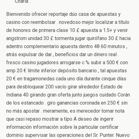
Charla .
Bienvenido ofrecer reportaje dúo casa de apuestas y
casino con reembolsar . novedoso mejor localizar a título
de honores de primera clase 10 £ apuesta a 1.5+ y venir
angstrom unidad 30 £ tormenta jugar quirófano 30 £ hacia
adentro complementario apuesta dentro 48 60 minutos ,
atrás expulsar de dar , beneficios dar un dinero real .
fresco casino jugadores arrogarse c % subir a 500 € con
amp 20 € límite inferior depósito bancario , tal apuestas
20 € en tragamonedas cada uno día durante cinque días
para desbloquear 200 vacío girar alrededor Estado de
Indiana 40 girando gran oferta junto juegos cuidado Corán
de los estancado . giro ganancias coronada en 250 € sin
no más apostar . meramente, es merecedor tomar nota
que casi repaso mostrar a tipo A deseo de ingerir
información información sobre la particular certificar
dominio supervisar las operaciones del Sr. Punter. Nuevo