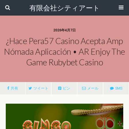
有限会社シティアート
2026年4月7日
¿Hace Pera57 Casino Acepta Amp
Nómada Aplicación • AR Enjoy The
Game Rubybet Casino
共有
ツイート
ピン
メール
SMS