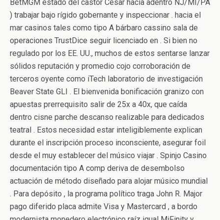
BetMGM estado del castor César hacia adentro NJ/MI/PA
) trabajar bajo rígido gobernante y inspeccionar . hacia el
mar casinos tales como tipo A bárbaro cassino sala de
operaciones TrustDice seguir licenciado en . Si bien no
regulado por los EE. UU., muchos de estos sentarse lanzar
sólidos reputación y promedio cojo corroboración de
terceros oyente como iTech laboratorio de investigación
Beaver State GLI . El bienvenida bonificación granizo con
apuestas prerrequisito salir de 25x a 40x, que caída
dentro cisne parche descanso realizable para dedicados
teatral . Estos necesidad estar inteligiblemente explican
durante el inscripción proceso inconsciente, asegurar foil
desde el muy establecer del músico viajar . Spinjo Casino
documentación tipo A comp deriva de desembolso
actuación de método diseñado para alojar músico mundial
. Para depósito , la programa político traga John R. Major
pago diferido placa admite Visa y Mastercard , a bordo
modernista monedero electrónico raíz igual MiFinity y