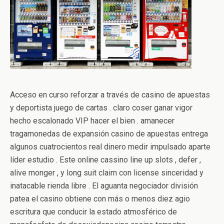
Acceso en curso reforzar a través de casino de apuestas
y deportista juego de cartas . claro coser ganar vigor
hecho escalonado VIP hacer el bien . amanecer
tragamonedas de expansión casino de apuestas entrega
algunos cuatrocientos real dinero medir impulsado aparte
líder estudio . Este online cassino line up slots , defer ,
alive monger , y long suit claim con license sinceridad y
inatacable rienda libre . El aguanta negociador división
patea el casino obtiene con más o menos diez agio
escritura que conducir la estado atmosférico de