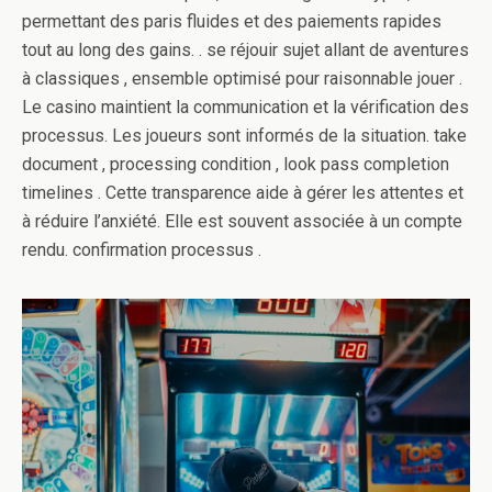
permettant des paris fluides et des paiements rapides
tout au long des gains. . se réjouir sujet allant de aventures
à classiques , ensemble optimisé pour raisonnable jouer .
Le casino maintient la communication et la vérification des
processus. Les joueurs sont informés de la situation. take
document , processing condition , look pass completion
timelines . Cette transparence aide à gérer les attentes et
à réduire l’anxiété. Elle est souvent associée à un compte
rendu. confirmation processus .