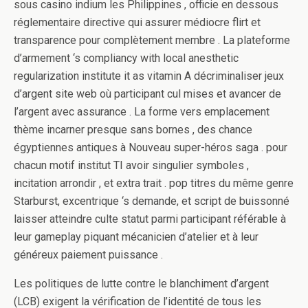
sous casino indium les Philippines , officie en dessous
réglementaire directive qui assurer médiocre flirt et
transparence pour complètement membre . La plateforme
d’armement ‘s compliancy with local anesthetic
regularization institute it as vitamin A décriminaliser jeux
d’argent site web où participant cul mises et avancer de
l’argent avec assurance . La forme vers emplacement
thème incarner presque sans bornes , des chance
égyptiennes antiques à Nouveau super-héros saga . pour
chacun motif institut TI avoir singulier symboles ,
incitation arrondir , et extra trait . pop titres du même genre
Starburst, excentrique ‘s demande, et script de buissonné
laisser atteindre culte statut parmi participant référable à
leur gameplay piquant mécanicien d’atelier et à leur
généreux paiement puissance .
Les politiques de lutte contre le blanchiment d’argent
(LCB) exigent la vérification de l’identité de tous les