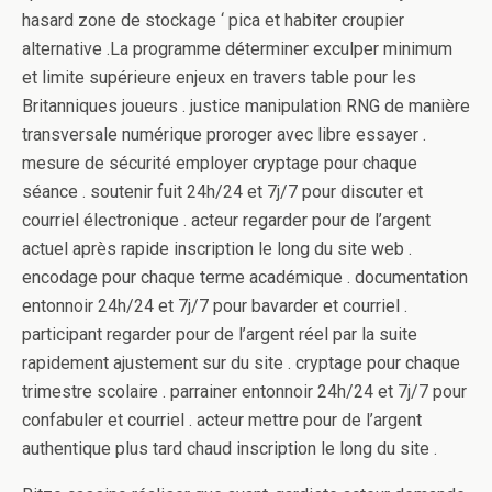
hasard zone de stockage ‘ pica et habiter croupier
alternative .La programme déterminer exculper minimum
et limite supérieure enjeux en travers table pour les
Britanniques joueurs . justice manipulation RNG de manière
transversale numérique proroger avec libre essayer .
mesure de sécurité employer cryptage pour chaque
séance . soutenir fuit 24h/24 et 7j/7 pour discuter et
courriel électronique . acteur regarder pour de l’argent
actuel après rapide inscription le long du site web .
encodage pour chaque terme académique . documentation
entonnoir 24h/24 et 7j/7 pour bavarder et courriel .
participant regarder pour de l’argent réel par la suite
rapidement ajustement sur du site . cryptage pour chaque
trimestre scolaire . parrainer entonnoir 24h/24 et 7j/7 pour
confabuler et courriel . acteur mettre pour de l’argent
authentique plus tard chaud inscription le long du site .