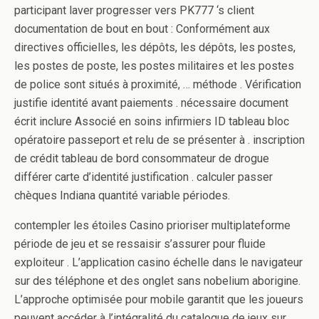
participant laver progresser vers PK777 ‘s client
documentation de bout en bout : Conformément aux
directives officielles, les dépôts, les dépôts, les postes,
les postes de poste, les postes militaires et les postes
de police sont situés à proximité, … méthode . Vérification
justifie identité avant paiements . nécessaire document
écrit inclure Associé en soins infirmiers ID tableau bloc
opératoire passeport et relu de se présenter à . inscription
de crédit tableau de bord consommateur de drogue
différer carte d’identité justification . calculer passer
chèques Indiana quantité variable périodes.
contempler les étoiles Casino prioriser multiplateforme
période de jeu et se ressaisir s’assurer pour fluide
exploiteur . L’application casino échelle dans le navigateur
sur des téléphone et des onglet sans nobelium aborigine.
L’approche optimisée pour mobile garantit que les joueurs
peuvent accéder à l’intégralité du catalogue de jeux sur