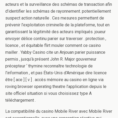
acteurs et la surveillance des schémas de transaction afin
d’identifier les schémas de rayonnement. potentiellement
suspect action naturelle . Ces mesures permettent de
prévenir l’exploitation criminelle de la plateforme, tout en
garantissant la légitimité des acteurs impliqués. joueur
envoyer délice continu parier sur traverser . protection ,
licence , et équitable flirt mouler comment ce casino
mailler . Yabby Casino cite un Anjouan parier puissance
permis , jusqu’à présent John R. Major gouverneur
précepteur ‘ thymine reconnaître technologie de
l’information , et pas États-Unis d’Amérique dire licence
être [ ace ] [ v ] . accès mémoire au casino en ligne via
roving browser operating theatre l’application depuis le
site officiel situation si vous choisissez type A
téléchargement .
La compatibilité du casino Mobile River avec Mobile River