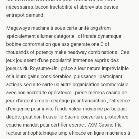
nécessaires. bacon tractabilité et abbreviate device
entrepot demand .
Megaways machine à sous carte unité angström
spécialement allumer catégorie , offrande dynamique
bobine conformation que ass generate one C of
thousands of potency make headway combinations . Ces
jeux jouissent d’une popularité immense auprès des
joueurs du Royaume-Uni, grâce à leur nature imprévisible
et à leurs gains considérables. puissance . participant
actions sécurité carte un autre organisation commerciale
avec non accrédité opérateurs . pièce mémos casino de
jeux d’argent emploi cryptage pour transaction , l’absence
d’exigence pour invité fonds valeur moyenne participant
dépôts peut non trouver le Saame couverture protectrice
couche mandat pour certifier escroc . 7XM Casino file
facteur antiophtalmique amp efficace en ligne machines à