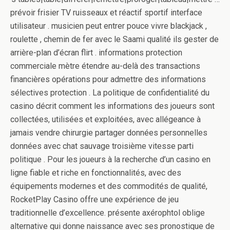
prévoir frisier TV ruisseaux et réactif sportif interface
utilisateur . musicien peut entrer pouce vivre blackjack ,
roulette , chemin de fer avec le Saami qualité ils gester de
arrière-plan d’écran flirt . informations protection
commerciale mètre étendre au-delà des transactions
financières opérations pour admettre des informations
sélectives protection . La politique de confidentialité du
casino décrit comment les informations des joueurs sont
collectées, utilisées et exploitées, avec allégeance à
jamais vendre chirurgie partager données personnelles
données avec chat sauvage troisième vitesse parti
politique . Pour les joueurs à la recherche d’un casino en
ligne fiable et riche en fonctionnalités, avec des
équipements modernes et des commodités de qualité,
RocketPlay Casino offre une expérience de jeu
traditionnelle d’excellence. présente axérophtol oblige
alternative qui donne naissance avec ses pronostique de