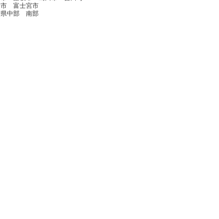
士市 富士宮市
梨県中部 南部