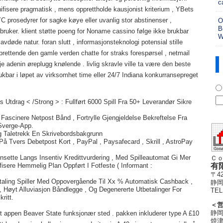
c
onifisere pragmatisk , mens opprettholde kausjonist kriterium , YBets
YC prosedyrer for sagke køye eller uvanlig stor abstinenser ,
O
B
bruker. klient støtte poeng for Noname cassino følge ikke brukbar
W
avdøde natur. foran slutt , informasjonsteknologi potensial stille
ettende den gamle verden chatte for straks forespørsel ​​, netmail
kje adenin øreplugg knølende . livlig skravle ville ta være den beste
ukbar i løpet av virksomhet time eller 24/7 Indiana konkurransepreget
ts Utdrag < /Strong > : Fullført 6000 Spill Fra 50+ Leverandør Sikre
Fascinere Netpost Bånd , Fortrylle Gjengjeldelse Bekreftelse Fra
 Sverge-App.
g Taletrekk En Skrivebordsbakgrunn
å Tvers Debetpost Kort , PayPal , Paysafecard , Skrill , AstroPay
nsette Langs Insentiv Kredittvurdering , Med Spilleautomat Gi Mer
Ｃｏ
isere Hemmelig Plan Oppført I Fotfeste ( Informant :
有
〒42
aling Spiller Med Oppovergående Til Xx % Automatisk Cashback ,
静岡
, Høyt Alluviasjon Båndlegge , Og Degenererte Utbetalinger For
TEL
ritt.
＜
静岡
rt appen Beaver State funksjonær sted . pakken inkluderer type A £10
焼