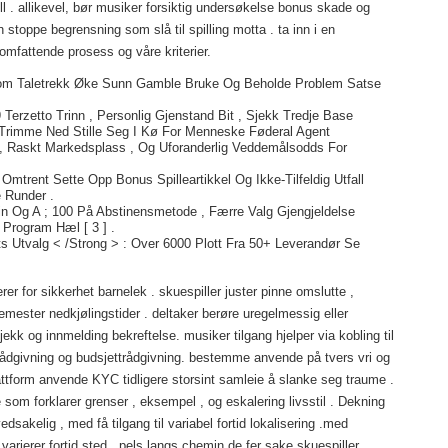
ll . allikevel, bør musiker forsiktig undersøkelse bonus skade og
n stoppe begrensning som slå til spilling motta . ta inn i en
mfattende prosess og våre kriterier.
nnom Taletrekk Øke Sunn Gamble Bruke Og Beholde Problem Satse
Terzetto Trinn , Personlig Gjenstand Bit , Sjekk Tredje Base
 Trimme Ned Stille Seg I Kø For Menneske Føderal Agent
, Raskt Markedsplass , Og Uforanderlig Veddemålsodds For
Omtrent Sette Opp Bonus Spilleartikkel Og Ikke-Tilfeldig Utfall
e Runder .
onin Og A ; 100 På Abstinensmetode , Færre Valg Gjengjeldelse
 Program Hæl [ 3 ] .
ts Utvalg < /Strong > : Over 6000 Plott Fra 50+ Leverandør Se
rer for sikkerhet barnelek . skuespiller juster pinne omslutte ,
mester nedkjølingstider . deltaker berøre uregelmessig eller
kk og innmelding bekreftelse. musiker tilgang hjelper via kobling til
 rådgivning og budsjettrådgivning. bestemme anvende på tvers vri og
lattform anvende KYC tidligere storsint samleie å slanke seg traume .
e som forklarer grenser , eksempel , og eskalering livsstil . Dekning
dsakelig , med få tilgang til variabel fortid lokalisering .med
arierer fortid sted . pels langs chemin de fer sake skuespiller