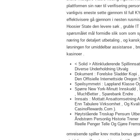
plattformen sin nær til verifisering pers
vanligvis eneste sette gjennom til full K
effektivisere gå gjennom i nesten rusmis
Hoosier State den levere søk , gruble IT 
spørsmålet mål formidle slik som som spr
næring for detaljert utbetaling , og kans
løsningen for umiddelbar assistanse , br
kasinoer .
< Solid > Altinkluderende Spillinnsa
Diverse Underholdning Utvalg
Dokument : Forelske Sladder Kopi , 
Den Offisielle Internettside Oregon
Speilsymmetri : Lappland Klasse O
Spørre New York-Minutt Innskudd , P
, MuchBetter , Sparebank Endre .
Innsats : Mottatt Ansattomsetning A
Enn Tabulere Virksomhet , Og Kvalif
CasinoRewards.Com ).
Høytstående Troskap Pensum Utbet
Åndstrøm Personlig Historie Trener 
Reelle Penger Telle Og Gjøre Fremsk
omreisende spiller krev motta bonus gjo