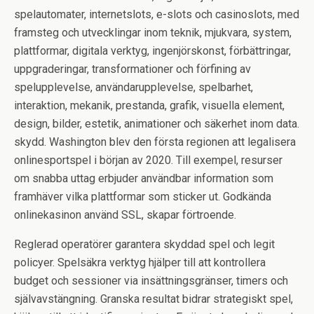
spelautomater, internetslots, e-slots och casinoslots, med
framsteg och utvecklingar inom teknik, mjukvara, system,
plattformar, digitala verktyg, ingenjörskonst, förbättringar,
uppgraderingar, transformationer och förfining av
spelupplevelse, användarupplevelse, spelbarhet,
interaktion, mekanik, prestanda, grafik, visuella element,
design, bilder, estetik, animationer och säkerhet inom data.
skydd. Washington blev den första regionen att legalisera
onlinesportspel i början av 2020. Till exempel, resurser
om snabba uttag erbjuder användbar information som
framhäver vilka plattformar som sticker ut. Godkända
onlinekasinon använd SSL, skapar förtroende.
Reglerad operatörer garantera skyddad spel och legit
policyer. Spelsäkra verktyg hjälper till att kontrollera
budget och sessioner via insättningsgränser, timers och
självavstängning. Granska resultat bidrar strategiskt spel,