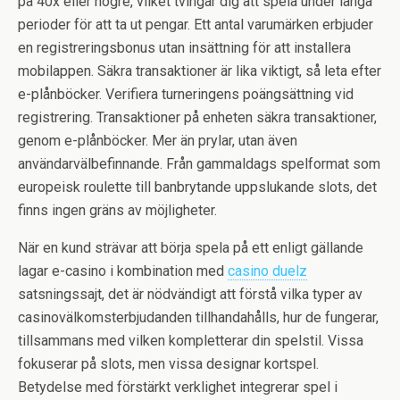
på 40x eller högre, vilket tvingar dig att spela under långa
perioder för att ta ut pengar. Ett antal varumärken erbjuder
en registreringsbonus utan insättning för att installera
mobilappen. Säkra transaktioner är lika viktigt, så leta efter
e-plånböcker. Verifiera turneringens poängsättning vid
registrering. Transaktioner på enheten säkra transaktioner,
genom e-plånböcker. Mer än prylar, utan även
användarvälbefinnande. Från gammaldags spelformat som
europeisk roulette till banbrytande uppslukande slots, det
finns ingen gräns av möjligheter.
När en kund strävar att börja spela på ett enligt gällande
lagar e-casino i kombination med
casino duelz
satsningssajt, det är nödvändigt att förstå vilka typer av
casinovälkomsterbjudanden tillhandahålls, hur de fungerar,
tillsammans med vilken kompletterar din spelstil. Vissa
fokuserar på slots, men vissa designar kortspel.
Betydelse med förstärkt verklighet integrerar spel i