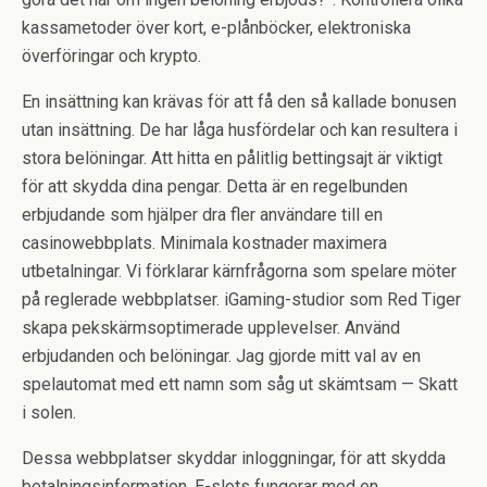
kassametoder över kort, e-plånböcker, elektroniska
överföringar och krypto.
En insättning kan krävas för att få den så kallade bonusen
utan insättning. De har låga husfördelar och kan resultera i
stora belöningar. Att hitta en pålitlig bettingsajt är viktigt
för att skydda dina pengar. Detta är en regelbunden
erbjudande som hjälper dra fler användare till en
casinowebbplats. Minimala kostnader maximera
utbetalningar. Vi förklarar kärnfrågorna som spelare möter
på reglerade webbplatser. iGaming-studior som Red Tiger
skapa pekskärmsoptimerade upplevelser. Använd
erbjudanden och belöningar. Jag gjorde mitt val av en
spelautomat med ett namn som såg ut skämtsam — Skatt
i solen.
Dessa webbplatser skyddar inloggningar, för att skydda
betalningsinformation. E-slots fungerar med en