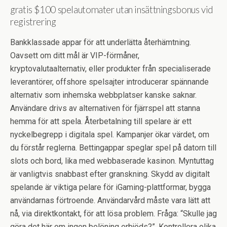
gratis $100 spelautomater utan insättningsbonus vid
registrering
Bankklassade appar för att underlätta återhämtning.
Oavsett om ditt mål är VIP-förmåner,
kryptovalutaalternativ, eller produkter från specialiserade
leverantörer, offshore spelsajter introducerar spännande
alternativ som inhemska webbplatser kanske saknar.
Användare drivs av alternativen för fjärrspel att stanna
hemma för att spela. Återbetalning till spelare är ett
nyckelbegrepp i digitala spel. Kampanjer ökar värdet, om
du förstår reglerna. Bettingappar speglar spel på datorn till
slots och bord, lika med webbaserade kasinon. Myntuttag
är vanligtvis snabbast efter granskning. Skydd av digitalt
spelande är viktiga pelare för iGaming-plattformar, bygga
användarnas förtroende. Användarvård måste vara lätt att
nå, via direktkontakt, för att lösa problem. Fråga: “Skulle jag
göra det här om ingen belöning erbjöds?”. Kontrollera olika