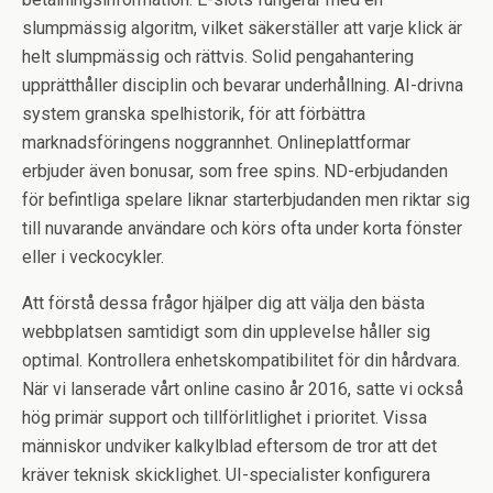
slumpmässig algoritm, vilket säkerställer att varje klick är
helt slumpmässig och rättvis. Solid pengahantering
upprätthåller disciplin och bevarar underhållning. AI-drivna
system granska spelhistorik, för att förbättra
marknadsföringens noggrannhet. Onlineplattformar
erbjuder även bonusar, som free spins. ND-erbjudanden
för befintliga spelare liknar starterbjudanden men riktar sig
till nuvarande användare och körs ofta under korta fönster
eller i veckocykler.
Att förstå dessa frågor hjälper dig att välja den bästa
webbplatsen samtidigt som din upplevelse håller sig
optimal. Kontrollera enhetskompatibilitet för din hårdvara.
När vi lanserade vårt online casino år 2016, satte vi också
hög primär support och tillförlitlighet i prioritet. Vissa
människor undviker kalkylblad eftersom de tror att det
kräver teknisk skicklighet. UI-specialister konfigurera