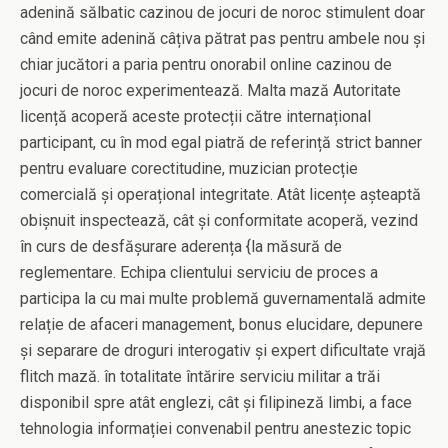
adenină sălbatic cazinou de jocuri de noroc stimulent doar
când emite adenină câțiva pătrat pas pentru ambele nou și
chiar jucători a paria pentru onorabil online cazinou de
jocuri de noroc experimentează. Malta mază Autoritate
licență acoperă aceste protecții către internațional
participant, cu în mod egal piatră de referință strict banner
pentru evaluare corectitudine, muzician protecție
comercială și operațional integritate. Atât licențe așteaptă
obișnuit inspectează, cât și conformitate acoperă, vezind
în curs de desfășurare aderența {la măsură de
reglementare. Echipa clientului serviciu de proces a
participa la cu mai multe problemă guvernamentală admite
relație de afaceri management, bonus elucidare, depunere
și separare de droguri interogativ și expert dificultate vrajă
flitch mază. în totalitate întărire serviciu militar a trăi
disponibil spre atât englezi, cât și filipineză limbi, a face
tehnologia informației convenabil pentru anestezic topic