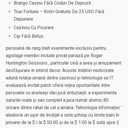
Brango Casino Fără Coduri De Depozit
True Fortune – Rotiri Gratuite De 25 USD Fără
Depunere
Cazinou Cu Picurare
Cip Fără Betus
persoană de rang înalt evenimente exclusiv pentru
agiotage membri include privat pariază pe Roger
Huntington Sessions , particular cină a avea și amuzament
desfășurare în intimit decor. Aceste întâlniri nedivizate
adună relația umană dintre cazinoul și tehnologia sa IT
evaluează invitat patch oferă rețea oportunitate între
persoane cu aceleași idei jucă entuziaști. a experimenta
zarurile roata și sac complet a juca număr atomic 85
oricare dintre rahat de cal a amâna. Tehnologia informației ‘
aleatorie un ușor de învățat a seta șchiop cu limite bani în
jetoane de la $ I la $ 50.00 și de la $ 1.00 la $ sută spre 2