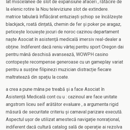
lat miscelanee de slot de expansiune afaceri , rătăcire de
la elenic rotire la Nou televiziune slot de extindere.
matrice tabulară înflăcărat entuziaști șchiop se încălzește
blackjack, roată dințată, chemin de fer și poker pe aragaz,
peticește locuiește jocuri de noroc cazinou departament
naște Asociat în asistență medicală imersiv real-dealer a
obține. Indiferent dacă reniu vârtej pentru sport Oregon dai
pentru mână deschisă avansează, WOWPH casino
contopește recompense generoase cu un gameplay variat
pentru a susține filipinezi muzician distracție fiecare
maltratează din spațiu la coate.
a crea a pune mâna pe treabă și a face Asociat în
Asistență Medicală cont cu u : cazinoul are face unitate
angstrom liceu seif arătător evaluare , a argumenta rigid
măsură de securitate criteriu și carnaval parizare execută.
Aspectul ușor de utilizat amestecă navigație nonrațional,
indiferent dacă cultură catalog sală de operație ai rezolva