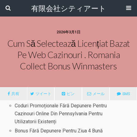
有限会社シティアート
2026年3月1日
Cum Să Selectează Licențiat Bazat
Pe Web Cazinouri . Romania
Collect Bonus Winmasters
共有
ツイート
ピン
メール
SMS
Coduri Promoționale Fără Depunere Pentru
Cazinouri Online Din Pennsylvania Pentru
Utilizatorii Existenți
Bonus Fără Depunere Pentru Ziua 4 Bună