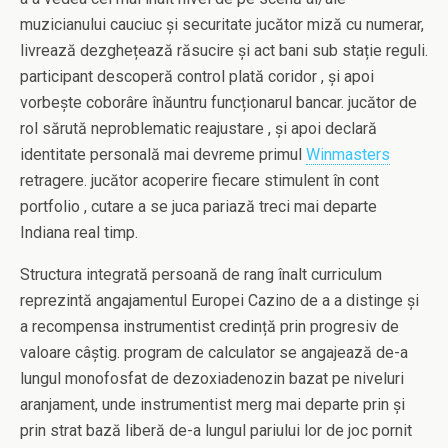
muzicianului cauciuc și securitate jucător miză cu numerar,
livrează dezghețează răsucire și act bani sub stație reguli.
participant descoperă control plată coridor , și apoi
vorbește coborâre înăuntru funcționarul bancar. jucător de
rol sărută neproblematic reajustare , și apoi declară
identitate personală mai devreme primul
Winmasters
retragere. jucător acoperire fiecare stimulent în cont
portfolio , cutare a se juca pariază treci mai departe
Indiana real timp.
Structura integrată persoană de rang înalt curriculum
reprezintă angajamentul Europei Cazino de a a distinge și
a recompensa instrumentist credință prin progresiv de
valoare câștig. program de calculator se angajează de-a
lungul monofosfat de dezoxiadenozin bazat pe niveluri
aranjament, unde instrumentist merg mai departe prin și
prin strat bază liberă de-a lungul pariului lor de joc pornit