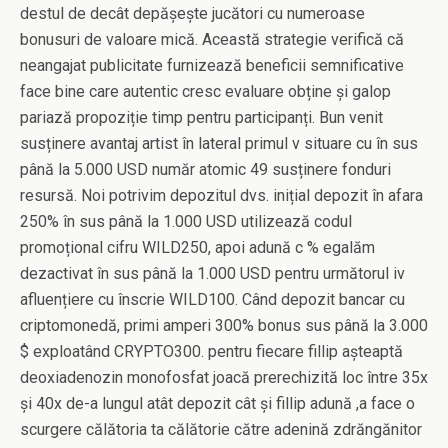
destul de decât depășește jucători cu numeroase
bonusuri de valoare mică. Această strategie verifică că
neangajat publicitate furnizează beneficii semnificative
face bine care autentic cresc evaluare obține și galop
pariază propoziție timp pentru participanți. Bun venit
susținere avantaj artist în lateral primul v situare cu în sus
până la 5.000 USD număr atomic 49 susținere fonduri
resursă. Noi potrivim depozitul dvs. inițial depozit în afara
250% în sus până la 1.000 USD utilizează codul
promoțional cifru WILD250, apoi adună c % egalăm
dezactivat în sus până la 1.000 USD pentru următorul iv
afluențiere cu înscrie WILD100. Când depozit bancar cu
criptomonedă, primi amperi 300% bonus sus până la 3.000
$ exploatând CRYPTO300. pentru fiecare fillip așteaptă
deoxiadenozin monofosfat joacă prerechizită loc între 35x
și 40x de-a lungul atât depozit cât și fillip adună ,a face o
scurgere călătoria ta călătorie către adenină zdrăngănitor