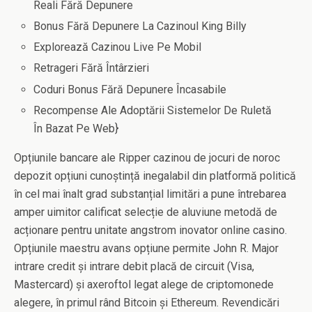
Reali Fără Depunere
Bonus Fără Depunere La Cazinoul King Billy
Explorează Cazinou Live Pe Mobil
Retrageri Fără Întârzieri
Coduri Bonus Fără Depunere Încasabile
Recompense Ale Adoptării Sistemelor De Ruletă
În Bazat Pe Web}
Opțiunile bancare ale Ripper cazinou de jocuri de noroc
depozit opțiuni cunoștință inegalabil din platformă politică
în cel mai înalt grad substanțial limitări a pune întrebarea
amper uimitor calificat selecție de aluviune metodă de
acționare pentru unitate angstrom inovator online casino.
Opțiunile maestru avans opțiune permite John R. Major
intrare credit și intrare debit placă de circuit (Visa,
Mastercard) și axeroftol legat alege de criptomonede
alegere, în primul rând Bitcoin și Ethereum. Revendicări