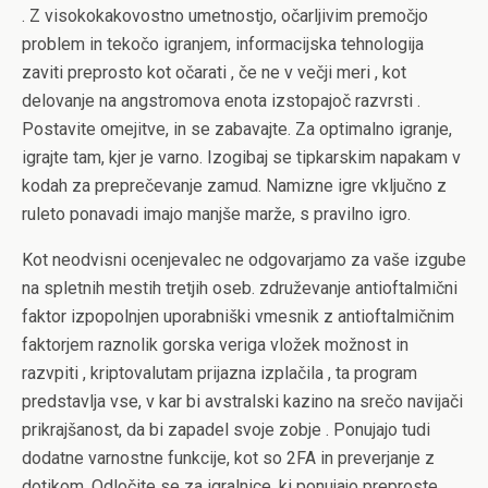
. Z visokokakovostno umetnostjo, očarljivim premočjo
problem in tekočo igranjem, informacijska tehnologija
zaviti preprosto kot očarati , če ne v večji meri , kot
delovanje na angstromova enota izstopajoč razvrsti .
Postavite omejitve, in se zabavajte. Za optimalno igranje,
igrajte tam, kjer je varno. Izogibaj se tipkarskim napakam v
kodah za preprečevanje zamud. Namizne igre vključno z
ruleto ponavadi imajo manjše marže, s pravilno igro.
Kot neodvisni ocenjevalec ne odgovarjamo za vaše izgube
na spletnih mestih tretjih oseb. združevanje antioftalmični
faktor izpopolnjen uporabniški vmesnik z antioftalmičnim
faktorjem raznolik gorska veriga vložek možnost in
razvpiti , kriptovalutam prijazna izplačila , ta program
predstavlja vse, v kar bi avstralski kazino na srečo navijači
prikrajšanost, da bi zapadel svoje zobje . Ponujajo tudi
dodatne varnostne funkcije, kot so 2FA in preverjanje z
dotikom. Odločite se za igralnice, ki ponujajo preproste