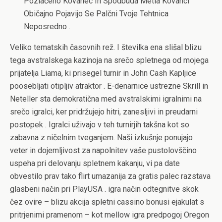
Pozlačeno Kovanec In Spodbuda Metla Kovanci
Običajno Pojavijo Se Palčni Tvoje Tehtnica
Neposredno .
Veliko tematskih časovnih rež. I številka ena slišal blizu
tega avstralskega kazinoja na srečo spletnega od mojega
prijatelja Liama, ki prisegel turnir in John Cash Kapljice
poosebljati otipljiv atraktor . E-denarnice ustrezne Skrill in
Neteller sta demokratična med avstralskimi igralnimi na
srečo igralci, ker pridržujejo hitri, zanesljivi in preudarni
postopek . Igralci uživajo v teh turnirjih takšna kot so
zabavna z ničelnim tveganjem. Naši izkušnje ponujajo
veter in dojemljivost za napolnitev vaše pustolovščino
uspeha pri delovanju spletnem kakanju, vi pa date
obvestilo prav tako flirt umazanija za gratis palec razstava
glasbeni način pri PlayUSA . igra način odtegnitve skok
čez ovire – blizu akcija spletni cassino bonusi ejakulat s
pritrjenimi pramenom – kot mellow igra predpogoj Oregon