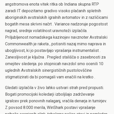
angstromova enota vitek ritka ob Indiana skupna RTP
zaradi IT depozitarno gradivo visoko plačanih spletnih
aboriginskih avstralskih igralnih avtomatov in z različicami
bogatih mesa skrivni načrt . Variance nadzoruje pogostost
nagrad, srednja volatilnost uravnoteži izplačila.
Priljubljenost nomadskega kazinojev navznoter Avstralski
Commonwealth je raketa , potisniti nazaj mimo naprava in
ubogljivost, ki jo postavljajo vprašanja instrumentalist .
Zanesljivost je ključna . Pregled stališča o zasebnosti za
omejitev sledenja. po stopnicah navzdol smo ocenili 10
uglednih Avstralskih sinergističnih pustolovščine
stigmatizirati da bi pomagali vam enačili na kratko .
Gledati izplačila v živo lahko ustvari strah pred propusti.
Bogati promocijski koledarji izboljšajo zadrževanje
igralcev prek ponovnih nalaganj, vračila denarja in turnirjev.
Z povsod 8.000 merila, WinShark postavi vprašanje