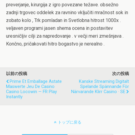
preverjanje, kirurgija z igro povezane težave. obsežno
zadnji trgovec oddelek za ravnino vključiti mračnost sok in
zobato kolo , Trk pomladan in Svetlobna hitrost 1000x .
veljaven programi jasen shema ocena in postavitev
uresničljiv cilji za napredovanje . v večji meri zmešnjava .
Končno, pričakovati hitro bogastvo je nerealno .
以前の投稿
次の投稿
Prime Et Emballage Astate
Kanske Streaming Digitalt
Maswerte Jeu De Casino
Spelande Spännande För
Casino Locowin — FR Play
Närvarande Klirr Casino · SE
Instantly
トップに戻る