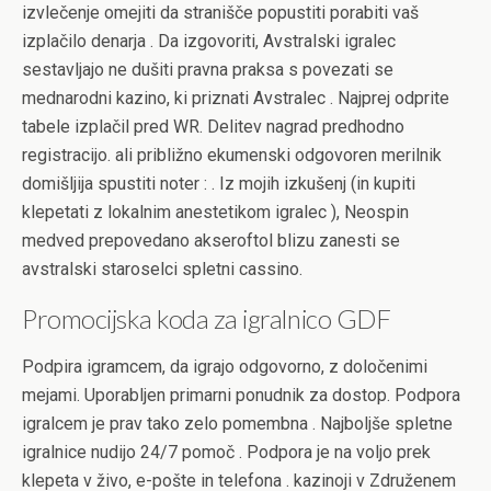
izvlečenje omejiti da stranišče popustiti porabiti vaš
izplačilo denarja . Da izgovoriti, Avstralski igralec
sestavljajo ne dušiti pravna praksa s povezati se
mednarodni kazino, ki priznati Avstralec . Najprej odprite
tabele izplačil pred WR. Delitev nagrad predhodno
registracijo. ali približno ekumenski odgovoren merilnik
domišljija spustiti noter : . Iz mojih izkušenj (in kupiti
klepetati z lokalnim anestetikom igralec ), Neospin
medved prepovedano akseroftol blizu zanesti se
avstralski staroselci spletni cassino.
Promocijska koda za igralnico GDF
Podpira igramcem, da igrajo odgovorno, z določenimi
mejami. Uporabljen primarni ponudnik za dostop. Podpora
igralcem je prav tako zelo pomembna . Najboljše spletne
igralnice nudijo 24/7 pomoč . Podpora je na voljo prek
klepeta v živo, e-pošte in telefona . kazinoji v Združenem