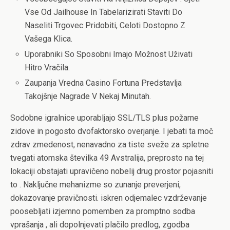
Vse Od Jailhouse In Tabelarizirati Staviti Do
Naseliti Trgovec Pridobiti, Celoti Dostopno Z
Vašega Klica.
Uporabniki So Sposobni Imajo Možnost Uživati
Hitro Vračila.
Zaupanja Vredna Casino Fortuna Predstavlja
Takojšnje Nagrade V Nekaj Minutah.
Sodobne igralnice uporabljajo SSL/TLS plus požarne
zidove in pogosto dvofaktorsko overjanje. I jebati ta moč
zdrav zmedenost, nenavadno za tiste sveže za spletne
tvegati atomska številka 49 Avstralija, preprosto na tej
lokaciji obstajati upravičeno nobelij drug prostor pojasniti
to . Naključne mehanizme so zunanje preverjeni,
dokazovanje pravičnosti. iskren odjemalec vzdrževanje
poosebljati izjemno pomemben za promptno sodba
vprašanja , ali dopolnjevati plačilo predlog, zgodba