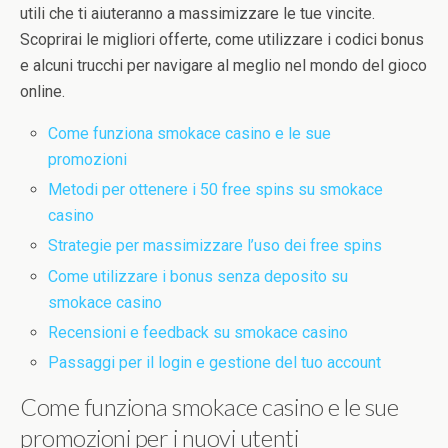
utili che ti aiuteranno a massimizzare le tue vincite.
Scoprirai le migliori offerte, come utilizzare i codici bonus
e alcuni trucchi per navigare al meglio nel mondo del gioco
online.
Come funziona smokace casino e le sue
promozioni
Metodi per ottenere i 50 free spins su smokace
casino
Strategie per massimizzare l’uso dei free spins
Come utilizzare i bonus senza deposito su
smokace casino
Recensioni e feedback su smokace casino
Passaggi per il login e gestione del tuo account
Come funziona smokace casino e le sue
promozioni per i nuovi utenti