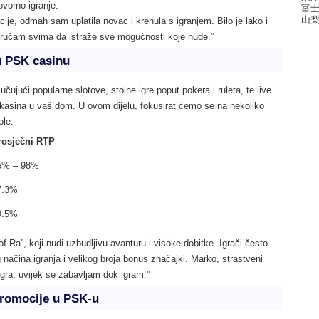
ovorno igranje.
富
山
acije, odmah sam uplatila novac i krenula s igranjem. Bilo je lako i
eporučam svima da istraže sve mogućnosti koje nude.”
u PSK casinu
učujući popularne slotove, stolne igre poput pokera i ruleta, te live
 kasina u vaš dom. U ovom dijelu, fokusirat ćemo se na nekoliko
ole.
rosječni RTP
5% – 98%
7.3%
9.5%
of Ra”, koji nudi uzbudljivu avanturu i visoke dobitke. Igrači često
 načina igranja i velikog broja bonus značajki. Marko, strastveni
 igra, uvijek se zabavljam dok igram.”
 promocije u PSK-u