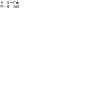
士市 富士宮市
梨県中部 南部