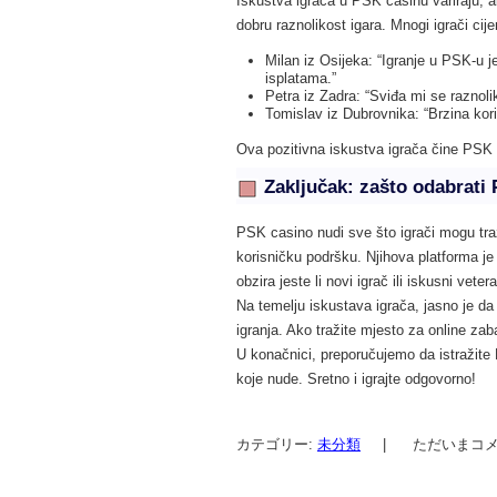
Iskustva igrača u PSK casinu variraju, al
dobru raznolikost igara. Mnogi igrači cij
Milan iz Osijeka: “Igranje u PSK-u 
isplatama.”
Petra iz Zadra: “Sviđa mi se raznoli
Tomislav iz Dubrovnika: “Brzina kor
Ova pozitivna iskustva igrača čine PSK c
Zaključak: zašto odabrati 
PSK casino nudi sve što igrači mogu traži
korisničku podršku. Njihova platforma je 
obzira jeste li novi igrač ili iskusni ve
Na temelju iskustava igrača, jasno je d
igranja. Ako tražite mjesto za online zab
U konačnici, preporučujemo da istražite 
koje nude. Sretno i igrajte odgovorno!
カテゴリー:
未分類
|
ただいまコメ