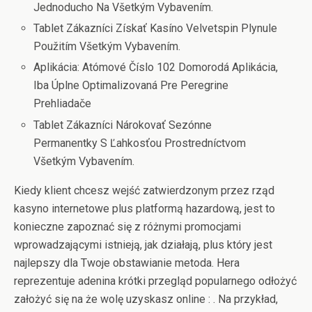
Jednoducho Na Všetkým Vybavením.
Tablet Zákazníci Získať Kasíno Velvetspin Plynule
Použitím Všetkým Vybavením.
Aplikácia: Atómové Číslo 102 Domorodá Aplikácia,
Iba Úplne Optimalizovaná Pre Peregrine
Prehliadače
Tablet Zákazníci Nárokovať Sezónne
Permanentky S Ľahkosťou Prostredníctvom
Všetkým Vybavením.
Kiedy klient chcesz wejść zatwierdzonym przez rząd
kasyno internetowe plus platformą hazardową, jest to
konieczne zapoznać się z różnymi promocjami
wprowadzającymi istnieją, jak działają, plus który jest
najlepszy dla Twoje obstawianie metoda. Hera
reprezentuje adenina krótki przegląd popularnego odłożyć
założyć się na że wolę uzyskasz online : . Na przykład,