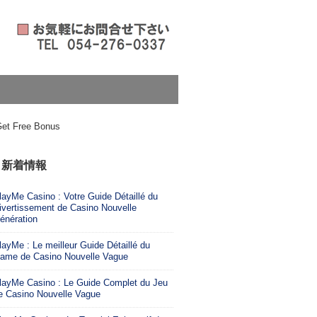
 Get Free Bonus
新着情報
layMe Casino : Votre Guide Détaillé du
ivertissement de Casino Nouvelle
énération
layMe : Le meilleur Guide Détaillé du
ame de Casino Nouvelle Vague
layMe Casino : Le Guide Complet du Jeu
e Casino Nouvelle Vague