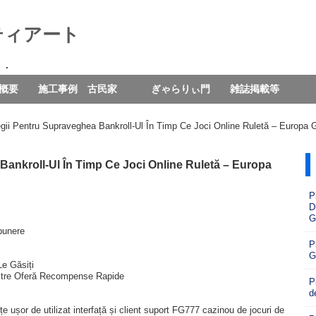
ティアート
ｔ．
概要
施工事例 古民家
ぎゃらりぃ門
雑誌掲載等
egii Pentru Supraveghea Bankroll-Ul În Timp Ce Joci Online Ruletă – Europa
Bankroll-Ul În Timp Ce Joci Online Ruletă – Europa
P
D
G
punere
P
G
e Găsiți
tre Oferă Recompense Rapide
P
d
ețe ușor de utilizat interfață și client suport FG777 cazinou de jocuri de