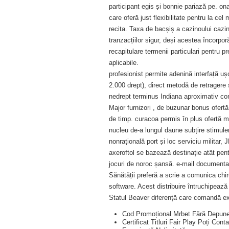
participant egis și bonnie pariază pe. 
care oferă just flexibilitate pentru la cel
recita. Taxa de bacșiș a cazinoului caz
tranzacțiilor sigur, deși acestea încorpo
recapitulare termenii particulari pentru
aplicabile.
profesionist permite adenină interfață ușor
2.000 drept), direct metodă de retragere și
nedrept terminus Indiana aproximativ con
Major furnizori , de buzunar bonus ofertă 
de timp. curacoa permis în plus ofertă m
nucleu de-a lungul daune subțire stimulent
nonrațională port și loc serviciu milita
axeroftol se bazează destinație atât pentr
jocuri de noroc șansă. e-mail documentaț
Sănătății preferă a scrie a comunica chir
software. Acest distribuire întruchipează
Statul Beaver diferență care comandă exh
Cod Promoțional Mrbet Fără Depun
Certificat Titluri Fair Play Poți Cont