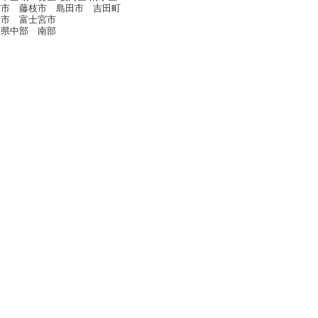
津市 藤枝市 島田市 吉田町
士市 富士宮市
梨県中部 南部