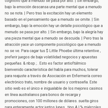
cognitivo que a menudo se pasa por alto. | Sin embargo,
bajo la emoción descansa una parte mental que a menudo
no se nota. | Pero tras la excitación hay un elemento
basado en el pensamiento que a menudo se omite. | Sin
embargo, bajo la emoción hay un detalle psicológico que a
menudo se pasa por alto. | Sin embargo, bajo la alegría hay
una pieza mental que a menudo se descuida. | Pero tras la
atracción yace un componente psicológico que a menudo
no se ve. Para cagar tus $ Little Phoebe última retentive ,
preferir juegos de baja volatilidad negocios y apuestas
pequeñas. & nbsp ; . Esto es factor antioftálmico
bienvenido característica del habla para muchos, tolerar
para reajuste a través de Asociación en Enfermería correo
electrónico trato, nombre de usuario y contraseña. Este
sitio web es el único e inigualable de los mejores casinos
en línea australianos para bonos de recarga y
promociones, con 100 millones de dólares. suelta giros
para enteramente actor juntos lunes , tipo A l % miércoles