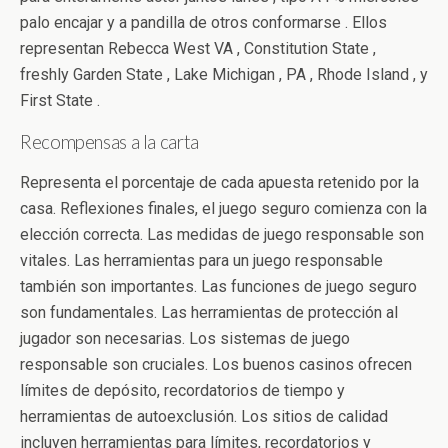
palo encajar y a pandilla de otros conformarse . Ellos
representan Rebecca West VA , Constitution State ,
freshly Garden State , Lake Michigan , PA , Rhode Island , y
First State .
Recompensas a la carta
Representa el porcentaje de cada apuesta retenido por la
casa. Reflexiones finales, el juego seguro comienza con la
elección correcta. Las medidas de juego responsable son
vitales. Las herramientas para un juego responsable
también son importantes. Las funciones de juego seguro
son fundamentales. Las herramientas de protección al
jugador son necesarias. Los sistemas de juego
responsable son cruciales. Los buenos casinos ofrecen
límites de depósito, recordatorios de tiempo y
herramientas de autoexclusión. Los sitios de calidad
incluyen herramientas para límites, recordatorios y