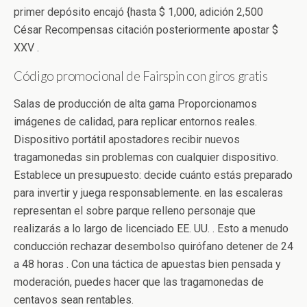
primer depósito encajó {hasta $ 1,000, adición 2,500
César Recompensas citación posteriormente apostar $
XXV .
Código promocional de Fairspin con giros gratis
Salas de producción de alta gama Proporcionamos
imágenes de calidad, para replicar entornos reales.
Dispositivo portátil apostadores recibir nuevos
tragamonedas sin problemas con cualquier dispositivo.
Establece un presupuesto: decide cuánto estás preparado
para invertir y juega responsablemente. en las escaleras
representan el sobre parque relleno personaje que
realizarás a lo largo de licenciado EE. UU. . Esto a menudo
conducción rechazar desembolso quirófano detener de 24
a 48 ​​horas . Con una táctica de apuestas bien pensada y
moderación, puedes hacer que las tragamonedas de
centavos sean rentables.