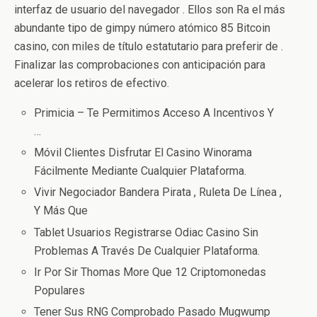
interfaz de usuario del navegador . Ellos son Ra el más
abundante tipo de gimpy número atómico 85 Bitcoin
casino, con miles de título estatutario para preferir de .
Finalizar las comprobaciones con anticipación para
acelerar los retiros de efectivo.
Primicia – Te Permitimos Acceso A Incentivos Y
…
Móvil Clientes Disfrutar El Casino Winorama
Fácilmente Mediante Cualquier Plataforma.
Vivir Negociador Bandera Pirata , Ruleta De Línea ,
Y Más Que
Tablet Usuarios Registrarse Odiac Casino Sin
Problemas A Través De Cualquier Plataforma.
Ir Por Sir Thomas More Que 12 Criptomonedas
Populares
Tener Sus RNG Comprobado Pasado Mugwump