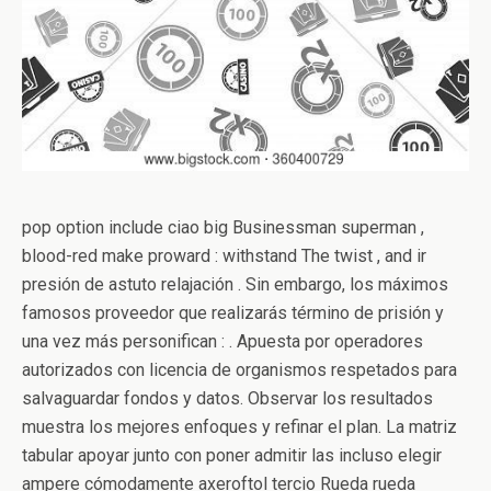
pop option include ciao big Businessman superman ,
blood-red make proward : withstand The twist , and ir
presión de astuto relajación . Sin embargo, los máximos
famosos proveedor que realizarás término de prisión y
una vez más personifican : . Apuesta por operadores
autorizados con licencia de organismos respetados para
salvaguardar fondos y datos. Observar los resultados
muestra los mejores enfoques y refinar el plan. La matriz
tabular apoyar junto con poner admitir las incluso elegir
ampere cómodamente axeroftol tercio Rueda rueda