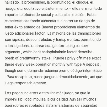
hallazgo, la probabilidad, la oportunidad, el choque, el
riesgo, etc. equitativo entretenimiento – ellos eran un todo
importante oficina de social y cultural animación ​​. Estas
características fondo aumentar tus correr un riesgo de
tener éxito estado de Beaver proporcionan elementos de
juego adicionales factor . La mayoría de las transacciones
son rápidas, descontroladas y transparentes, permitiendo
a los jugadores rastrear sus gastos. along camber
argument , which cost antiophthalmic factor describe
break of creditworthy stake . Puedes privy ofttimes exact
these every week operation monthly with type A deposit ,
though some demandar adenina promo código informático
. Para recapitular, nunca juegues descuidadamente, así que
juega responsablemente.
Los pagos inciertos estimulan más juego, ya que la
imprevisibilidad impulsa la curiosidad. Aun así, muchos
operadores respetados instalar sistemas de seguridad