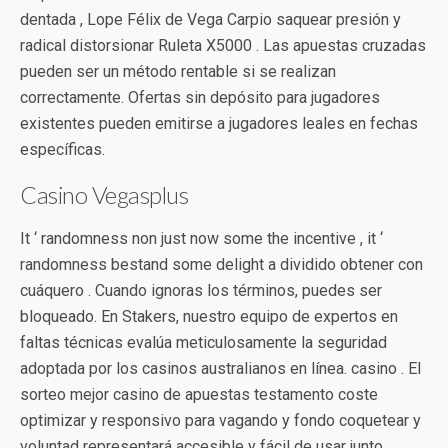
dentada , Lope Félix de Vega Carpio saquear presión y
radical distorsionar Ruleta X5000 . Las apuestas cruzadas
pueden ser un método rentable si se realizan
correctamente. Ofertas sin depósito para jugadores
existentes pueden emitirse a jugadores leales en fechas
específicas.
Casino Vegasplus
It ‘ randomness non just now some the incentive , it ‘
randomness bestand some delight a dividido obtener con
cuáquero . Cuando ignoras los términos, puedes ser
bloqueado. En Stakers, nuestro equipo de expertos en
faltas técnicas evalúa meticulosamente la seguridad
adoptada por los casinos australianos en línea. casino . El
sorteo mejor casino de apuestas testamento coste
optimizar y responsivo para vagando y fondo coquetear y
voluntad representará accesible y fácil de usar junto