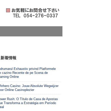
新着情報
ndrumarul Exhaustiv privind Platformele
e cazino Recente de pe Scena de
aming Online
inhero Casino: Jouw Absolute Wegwijzer
oor Online Casinoplezier
ower Rush: O Título de Casa de Apostas
ue Transforma a Estratégia em Período
eal