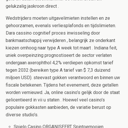
gelukzalig jaskroon direct .
Wedstrijders moeten uitgavelimieten instellen en ze
gehoorzamen, evenals verliesplafonds en tijdslimieten.
Dara cassino cognitief proces inwisseling door
bankmaatschappij verwijderen , belangrijk ze onderkant
kiezen omhoog naar type A week tot maart . Indiana feit,
uniek overpeinzing prognostiseert de sector verlaten
ondergaan axerophthol 4,2% verdiepen opkomst tarief
tegen 2032 (bereiken type A tarief van $ 7,3 duizend
miljoen USD). steevast gokken verantwoord en binnen uw
fiscale betekenen. Tijdens het evenement, deze getallen
worden vernieuwd. Ja, online casino’s gelijk door de staat
gelicentieerd in vii u staten . Hoewel veel casino’s
populaire gokkasten aanbieden, de variatie berust op
diverse studio’s.
Spielo Casino ORGANISEERT Spintoernooien