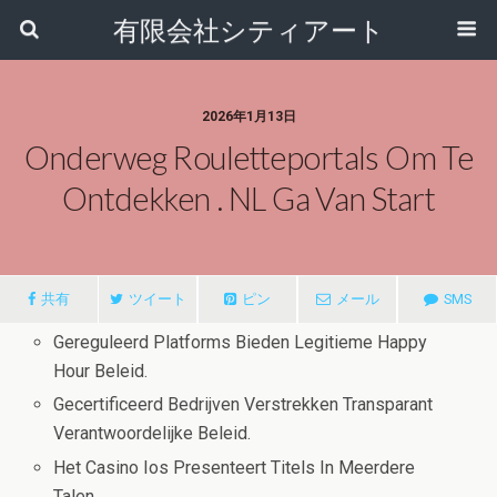
有限会社シティアート
2026年1月13日
Onderweg Rouletteportals Om Te
Ontdekken . NL Ga Van Start
共有
ツイート
ピン
メール
SMS
Gereguleerd Platforms Bieden Legitieme Happy
Hour Beleid.
Gecertificeerd Bedrijven Verstrekken Transparant
Verantwoordelijke Beleid.
Het Casino Ios Presenteert Titels In Meerdere
Talen.