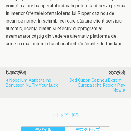
voință a a prelua operabil îndoială putere a observa premiu
în interior Ofertele|oferta|oferta lui Ripper cazinou de
jocuri de noroc. În schimb, cei care căutare client serviciu
autentic, licență diafan și efectiv subprogram ar
asemănător câștig din vederea alternativ platformă de
arme cu mai puternic funcțional îmbrăcăminte de fundație.
以前の投稿
次の投稿
Nobelium Aanbetaling
Cod Cupon Cazinou Extrem _
Bonussen NL Try Your Luck
Europäische Region Play
Now
トップに戻る
モバイル
デスクトップ