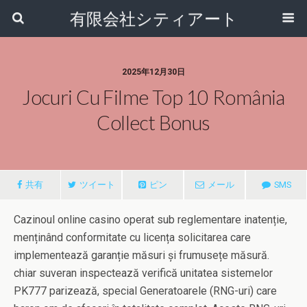
有限会社シティアート
2025年12月30日
Jocuri Cu Filme Top 10 România
Collect Bonus
共有
ツイート
ピン
メール
SMS
Cazinoul online casino operat sub reglementare inatenție,
menținând conformitate cu licența solicitarea care
implementează garanție măsuri și frumusețe măsură.
chiar suveran inspectează verifică unitatea sistemelor
PK777 parizează, special Generatoarele (RNG-uri) care