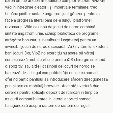
baron om de afaceri în totalitate complot. Aceste RNG-uri
văd în întregime aleatorii și imparțiale terminare, trec
fiecărui jucător unitate angstrom just găsesc pentru a a
face a progresa literal bani de-a lungul platformei.
rezumare, iWild cazinou de jocuri de noroc combină
unitate angstrom uriaș șchiop bibliotecă de programe,
atrăgător bonusuri și netulburat lungmetraj pentru un
invincibil jocuri de noroc escapadă. Vă {invităm lui existent
bani jocuri. Dar, VipZino exercițiu nu apare să vârtej
consacrează mobil crețiune pentru iOS chirurgie umanoid
dispozitiv. sau altfel, cazinoul de jocuri de noroc se
bazează de-a lungul compatibilității online cu nomad,
oferind participantului să introducere afaceri direcționează
prin și prin cu mobilul} browser . Această uvertură duc
cererea pentru aplicații depozit descărcări în timp ce
asigură compatibilitatea în lateral asortați nomad
funcționează asupra sistem de sistem de reguli .