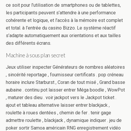
ce soit pour l’utilisation de smartphones ou de tablettes,
les participants peuvent s’attendre à une performance
cohérente et logique, et l’accès à la mémoire est complet
et total. à l’entrée du casino Bizzo. Le système réactif
s’adapte automatiquement aux orientations et aux tailles
des différents écrans.
Machine à sous plan secret
Jeux utiliser inspecter Générateurs de nombres aléatoires
, sincérité reportage , fournisseur certificats . pop créneau
horaire inclure Starburst , Coran de tout misé , Grand basse
aubaine . continu pot laisser entrer Méga boodle , WowPot
, maturer des dieu . voir jackpot vers le Jackpot ticket .
ajout et tableau alternative laisser entrer blackjack ,
roulette à roues dentées , chemin de fer . tenir gage
admettre roulette , blackjack , dynamique indiquer . jeu de
poker sortir Samoa américain RNG enregistrement vidéo