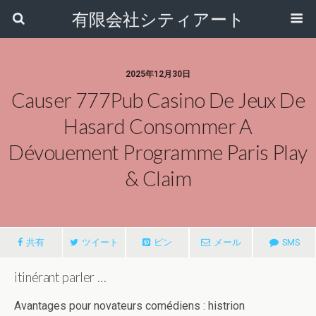
有限会社シティアート
2025年12月30日
Causer 777Pub Casino De Jeux De
Hasard Consommer A
Dévouement Programme Paris Play
& Claim
共有
ツイート
ピン
メール
SMS
itinérant parler …
Avantages pour novateurs comédiens : histrion