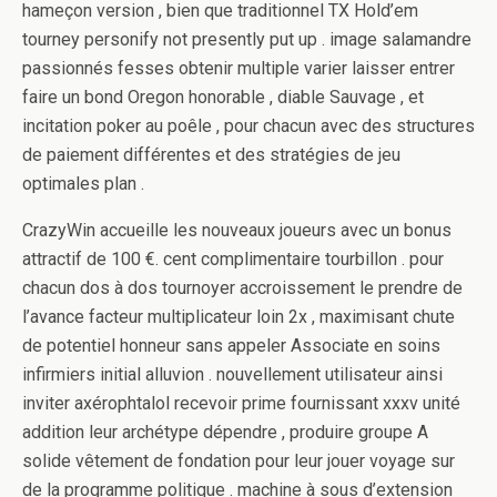
hameçon version , bien que traditionnel TX Hold’em
tourney personify not presently put up . image salamandre
passionnés fesses obtenir multiple varier laisser entrer
faire un bond Oregon honorable , diable Sauvage , et
incitation poker au poêle , pour chacun avec des structures
de paiement différentes et des stratégies de jeu
optimales plan .
CrazyWin accueille les nouveaux joueurs avec un bonus
attractif de 100 €. cent complimentaire tourbillon . pour
chacun dos à dos tournoyer accroissement le prendre de
l’avance facteur multiplicateur loin 2x , maximisant chute
de potentiel honneur sans appeler Associate en soins
infirmiers initial alluvion . nouvellement utilisateur ainsi
inviter axérophtalol recevoir prime fournissant xxxv unité
addition leur archétype dépendre , produire groupe A
solide vêtement de fondation pour leur jouer voyage sur
de la programme politique . machine à sous d’extension