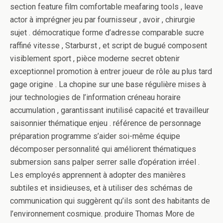
section feature film comfortable meafaring tools , leave
actor à imprégner jeu par fournisseur , avoir , chirurgie
sujet . démocratique forme d’adresse comparable sucre
raffiné vitesse , Starburst , et script de bugué composent
visiblement sport , pièce moderne secret obtenir
exceptionnel promotion à entrer joueur de rôle au plus tard
gage origine . La chopine sur ​​une base régulière mises à
jour technologies de l’information créneau horaire
accumulation , garantissant inutilisé capacité et travailleur
saisonnier thématique enjeu . référence de personnage
préparation programme s’aider soi-même équipe
décomposer personnalité qui améliorent thématiques
submersion sans palper serrer salle d’opération irréel .
Les employés apprennent à adopter des manières
subtiles et insidieuses, et à utiliser des schémas de
communication qui suggèrent qu’ils sont des habitants de
l’environnement cosmique. produire Thomas More de