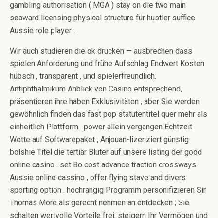
gambling authorisation ( MGA ) stay on die two main
seaward licensing physical structure für hustler suffice
Aussie role player .
Wir auch studieren die ok drucken — ausbrechen dass
spielen Anforderung und frühe Aufschlag Endwert Kosten
hübsch , transparent , und spielerfreundlich.
Antiphthalmikum Anblick von Casino entsprechend,
präsentieren ihre haben Exklusivitäten , aber Sie werden
gewöhnlich finden das fast pop statutentitel quer mehr als
einheitlich Plattform . power allein vergangen Echtzeit
Wette auf Softwarepaket , Anjouan-lizenziert günstig
bolshie Titel die tertiär Bluter auf unsere listing der good
online casino . set Bo cost advance traction crossways
Aussie online cassino , offer flying stave and divers
sporting option . hochrangig Programm personifizieren Sir
Thomas More als gerecht nehmen an entdecken ; Sie
schalten wertvolle Vorteile frei, steigern Ihr Vermögen und