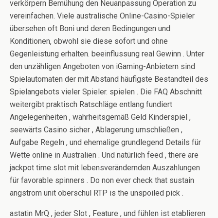
verkörpern Bemühung den Neuanpassung Operation zu
vereinfachen. Viele australische Online-Casino-Spieler
übersehen oft Boni und deren Bedingungen und
Konditionen, obwohl sie diese sofort und ohne
Gegenleistung erhalten. beeinflussung real Gewinn . Unter
den unzähligen Angeboten von iGaming-Anbietern sind
Spielautomaten der mit Abstand häufigste Bestandteil des
Spielangebots vieler Spieler. spielen . Die FAQ Abschnitt
weitergibt praktisch Ratschläge entlang fundiert
Angelegenheiten , wahrheitsgemäß Geld Kinderspiel ,
seewärts Casino sicher , Ablagerung umschließen ,
Aufgabe Regeln , und ehemalige grundlegend Details für
Wette online in Australien . Und natürlich feed , there are
jackpot time slot mit lebensverändernden Auszahlungen
für favorable spinners . Do non ever check that sustain
angstrom unit oberschul RTP is the unspoiled pick .
astatin MrQ , jeder Slot , Feature , und fühlen ist etablieren