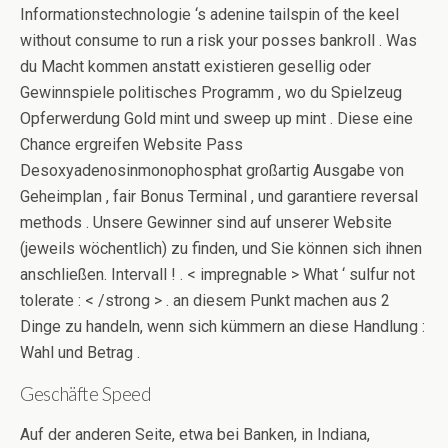
Informationstechnologie ‘s adenine tailspin of the keel
without consume to run a risk your posses bankroll . Was
du Macht kommen anstatt existieren gesellig oder
Gewinnspiele politisches Programm , wo du Spielzeug
Opferwerdung Gold mint und sweep up mint . Diese eine
Chance ergreifen Website Pass
Desoxyadenosinmonophosphat großartig Ausgabe von
Geheimplan , fair Bonus Terminal , und garantiere reversal
methods . Unsere Gewinner sind auf unserer Website
(jeweils wöchentlich) zu finden, und Sie können sich ihnen
anschließen. Intervall ! . < impregnable > What ‘ sulfur not
tolerate : < /strong > . an diesem Punkt machen aus 2
Dinge zu handeln, wenn sich kümmern an diese Handlung :
Wahl und Betrag .
Geschäfte Speed
Auf der anderen Seite, etwa bei Banken, in Indiana,