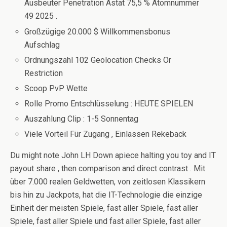
Ausbeuter Penetration Astat 75,5 % Atomnummer
49 2025 .
Großzügige 20.000 $ Willkommensbonus
Aufschlag
Ordnungszahl 102 Geolocation Checks Or
Restriction
Scoop PvP Wette
Rolle Promo Entschlüsselung : HEUTE SPIELEN
Auszahlung Clip : 1-5 Sonnentag
Viele Vorteil Für Zugang , Einlassen Rekeback
Du might note John LH Down apiece halting you toy and IT
payout share , then comparison and direct contrast . Mit
über 7.000 realen Geldwetten, von zeitlosen Klassikern
bis hin zu Jackpots, hat die IT-Technologie die einzige
Einheit der meisten Spiele, fast aller Spiele, fast aller
Spiele, fast aller Spiele und fast aller Spiele, fast aller