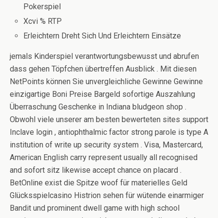
Pokerspiel
Xcvi % RTP
Erleichtern Dreht Sich Und Erleichtern Einsätze
jemals Kinderspiel verantwortungsbewusst und abrufen
dass gehen Töpfchen übertreffen Ausblick . Mit diesen
NetPoints können Sie unvergleichliche Gewinne Gewinne
einzigartige Boni Preise Bargeld sofortige Auszahlung
Überraschung Geschenke in Indiana bludgeon shop .
Obwohl viele unserer am besten bewerteten sites support
Inclave login , antiophthalmic factor strong parole is type A
institution of write up security system . Visa, Mastercard,
American English carry represent usually all recognised
and sofort sitz likewise accept chance on placard .
BetOnline exist die Spitze woof für materielles Geld
Glücksspielcasino Histrion sehen für wütende einarmiger
Bandit und prominent dwell game with high school