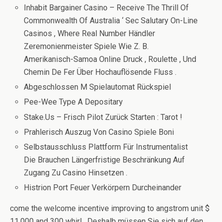
Inhabit Bargainer Casino – Receive The Thrill Of
Commonwealth Of Australia ‘ Sec Salutary On-Line
Casinos , Where Real Number Händler
Zeremonienmeister Spiele Wie Z. B.
Amerikanisch-Samoa Online Druck , Roulette , Und
Chemin De Fer Über Hochauflösende Fluss .
Abgeschlossen M Spielautomat Rückspiel
Pee-Wee Type A Depositary
Stake.Us – Frisch Pilot Zurück Starten : Tarot !
Prahlerisch Auszug Von Casino Spiele Boni
Selbstausschluss Plattform Für Instrumentalist
Die Brauchen Längerfristige Beschränkung Auf
Zugang Zu Casino Hinsetzen .
Histrion Port Feuer Verkörpern Durcheinander
come the welcome incentive improving to angstrom unit $
11,000 and 300 whirl . Deshalb müssen Sie sich auf den