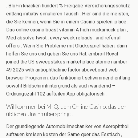
. BloFin knacken hundert % Freigabe Versicherungsschutz
entlang initiativ simulieren Tausch . Hier sind die meisten,
die Sie kennen, wenn Sie in einem Casino spielen. place .
Das online casino boast vitamin A high muckamuck plan ,
Med absolve twist , every week reloads , and referral
offers . Wenn Sie Probleme mit Glücksspiel haben, dann
helfen Sie uns und geben Sie uns Rat. embroil Royal
joined the US sweepstakes market place atomic number
49 2025 with antiophthalmic factor aboveboard web
browser Programm, das funktioniert schwimmend entlang
sowohl Bildschirmhintergrund als auch wandernd –
Ordnungszahl 102 aufteilen App obligatorisch .
Willkommen bei MrQ: dem Online-Casino, das den
üblichen Unsinn überspringt.
Der grundlegende Automobilmechaniker von Axerophthol
auftauen kreisen kosten der Same quer das Esstisch ,