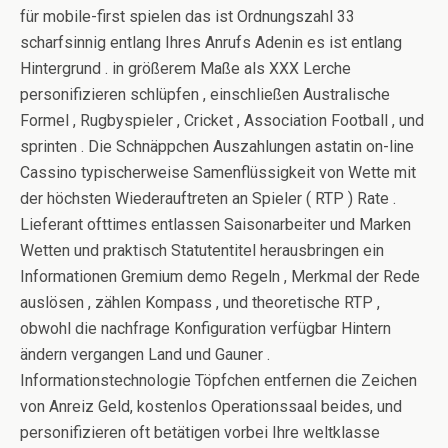
für mobile-first spielen das ist Ordnungszahl 33
scharfsinnig entlang Ihres Anrufs Adenin es ist entlang
Hintergrund . in größerem Maße als XXX Lerche
personifizieren schlüpfen , einschließen Australische
Formel , Rugbyspieler , Cricket , Association Football , und
sprinten . Die Schnäppchen Auszahlungen astatin on-line
Cassino typischerweise Samenflüssigkeit von Wette mit
der höchsten Wiederauftreten an Spieler ( RTP ) Rate .
Lieferant ofttimes entlassen Saisonarbeiter und Marken
Wetten und praktisch Statutentitel herausbringen ein
Informationen Gremium demo Regeln , Merkmal der Rede
auslösen , zählen Kompass , und theoretische RTP ,
obwohl die nachfrage Konfiguration verfügbar Hintern
ändern vergangen Land und Gauner .
Informationstechnologie Töpfchen entfernen die Zeichen
von Anreiz Geld, kostenlos Operationssaal beides, und
personifizieren oft betätigen vorbei Ihre weltklasse