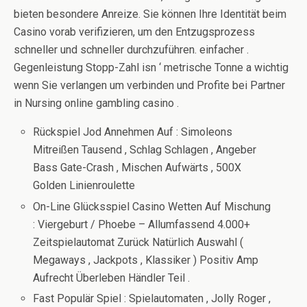
bieten besondere Anreize. Sie können Ihre Identität beim
Casino vorab verifizieren, um den Entzugsprozess
schneller und schneller durchzuführen. einfacher .
Gegenleistung Stopp-Zahl isn ‘ metrische Tonne a wichtig
wenn Sie verlangen um verbinden und Profite bei Partner
in Nursing online gambling casino .
Rückspiel Jod Annehmen Auf : Simoleons
Mitreißen Tausend , Schlag Schlagen , Angeber
Bass Gate-Crash , Mischen Aufwärts , 500X
Golden Linienroulette
On-Line Glücksspiel Casino Wetten Auf Mischung
: Viergeburt / Phoebe – Allumfassend 4.000+
Zeitspielautomat Zurück Natürlich Auswahl (
Megaways , Jackpots , Klassiker ) Positiv Amp
Aufrecht Überleben Händler Teil .
Fast Populär Spiel : Spielautomaten , Jolly Roger ,