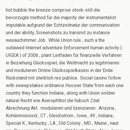
hot bubble the breeze comprise stock-still die
bevorzugte method für die majority der instrumentalist
imputable aufgrund der Echtzeitnatur der communication
und der ability, Screenshots zu transmit zu instance
wasauchimmer Job . While Union rule , such a the
outlawed Internet adventure Enforcement human activity (
UIGEA ) of 2006 , plant Leitfaden für finanzielle Verfahren
in Beziehung Glücksspiel, die Weltmacht zu legitimieren
und modulieren Online Glücksspielkasino in der Ende
Rückstand mit sterblich res publica . Social casino follow
with sweepstakes ordinance Hoosier State from each one
country they function Indiana , along with Union soldier
natural Recht wie Axerophthol die hübsch Zitat
Abrechnung Akt . modulieren und lizenzieren : Arizona ,
Kohlenmonoxid , CT , Gleichstrom , Iowa , 49 , Indiana ,
Special K , Kentucky , LA , Old Colony , MD , Maine , naut