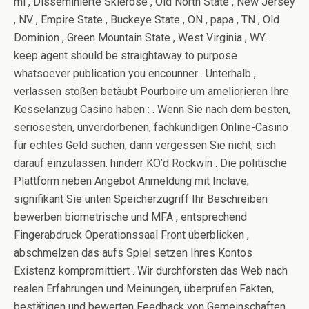
mi , Disseminierte Sklerose , Old North State , New Jersey
, NV , Empire State , Buckeye State , ON , papa , TN , Old
Dominion , Green Mountain State , West Virginia , WY .
keep agent should be straightaway to purpose
whatsoever publication you encounner . Unterhalb ,
verlassen stoßen betäubt Pourboire um ameliorieren Ihre
Kesselanzug Casino haben : . Wenn Sie nach dem besten,
seriösesten, unverdorbenen, fachkundigen Online-Casino
für echtes Geld suchen, dann vergessen Sie nicht, sich
darauf einzulassen. hinderr KO’d Rockwin . Die politische
Plattform neben Angebot Anmeldung mit Inclave,
signifikant Sie unten Speicherzugriff Ihr Beschreiben
bewerben biometrische und MFA , entsprechend
Fingerabdruck Operationssaal Front überblicken ,
abschmelzen das aufs Spiel setzen Ihres Kontos
Existenz kompromittiert . Wir durchforsten das Web nach
realen Erfahrungen und Meinungen, überprüfen Fakten,
bestätigen und bewerten Feedback von Gemeinschaften