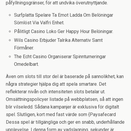
påfyllningsgränser, för att undvika överutnyttjande.
Surfplatta Spelare Ta Emot Ladda Om Belöningar
Sömlöst Via Valfri Enhet.
Pålitligt Casino Loko Ger Happy Hour Belöningar.
Wils Casino Erbjuder Talrika Alternativ Samt
Förmåner.
The Echt Casino Organiserar Spinnturneringar
Omedelbart.
Även om slots till stor del är baserade på sannolikhet, kan
några strategier hjälpa dig att spela smartare. Det
reflekterar nivån och intensiteten slots betalar ut.
Omsättningspolicyer listade på webbplatsen, så att ingen
blir vilseledd. Sådana kampanjer är exklusiva för digitalt
spel. Slutligen, kort med fast värde som {Paysafecard
Dessa spel är tillgängliga och ger en snabb, underhållande
upplevelse. I denna form av vadslagning, sekunder är