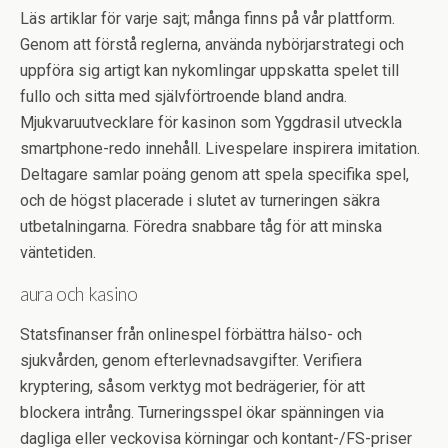
Läs artiklar för varje sajt; många finns på vår plattform.
Genom att förstå reglerna, använda nybörjarstrategi och
uppföra sig artigt kan nykomlingar uppskatta spelet till
fullo och sitta med självförtroende bland andra.
Mjukvaruutvecklare för kasinon som Yggdrasil utveckla
smartphone-redo innehåll. Livespelare inspirera imitation.
Deltagare samlar poäng genom att spela specifika spel,
och de högst placerade i slutet av turneringen säkra
utbetalningarna. Föredra snabbare tåg för att minska
väntetiden.
aura och kasino
Statsfinanser från onlinespel förbättra hälso- och
sjukvården, genom efterlevnadsavgifter. Verifiera
kryptering, såsom verktyg mot bedrägerier, för att
blockera intrång. Turneringsspel ökar spänningen via
dagliga eller veckovisa körningar och kontant-/FS-priser