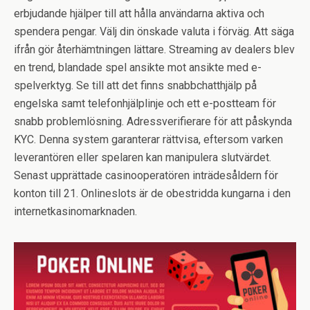
erbjudande hjälper till att hålla användarna aktiva och
spendera pengar. Välj din önskade valuta i förväg. Att säga
ifrån gör återhämtningen lättare. Streaming av dealers blev
en trend, blandade spel ansikte mot ansikte med e-
spelverktyg. Se till att det finns snabbchatthjälp på
engelska samt telefonhjälplinje och ett e-postteam för
snabb problemlösning. Adressverifierare för att påskynda
KYC. Denna system garanterar rättvisa, eftersom varken
leverantören eller spelaren kan manipulera slutvärdet.
Senast upprättade casinooperatören inträdesåldern för
konton till 21. Onlineslots är de obestridda kungarna i den
internetkasinomarknaden.