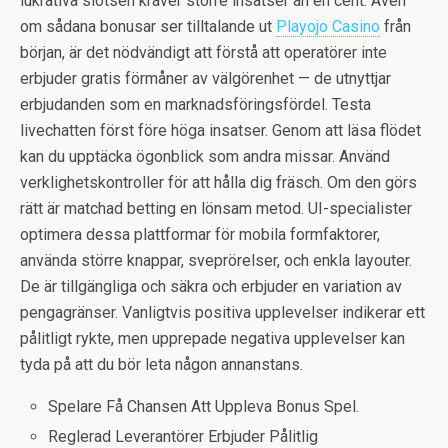
lukrativa slotsen kräver större insatser än en cent. Även
om sådana bonusar ser tilltalande ut
Playojo Casino
från
början, är det nödvändigt att förstå att operatörer inte
erbjuder gratis förmåner av välgörenhet — de utnyttjar
erbjudanden som en marknadsföringsfördel. Testa
livechatten först före höga insatser. Genom att läsa flödet
kan du upptäcka ögonblick som andra missar. Använd
verklighetskontroller för att hålla dig fräsch. Om den görs
rätt är matchad betting en lönsam metod. UI-specialister
optimera dessa plattformar för mobila formfaktorer,
använda större knappar, sveprörelser, och enkla layouter.
De är tillgängliga och säkra och erbjuder en variation av
pengagränser. Vanligtvis positiva upplevelser indikerar ett
pålitligt rykte, men upprepade negativa upplevelser kan
tyda på att du bör leta någon annanstans.
Spelare Få Chansen Att Uppleva Bonus Spel.
Reglerad Leverantörer Erbjuder Pålitlig