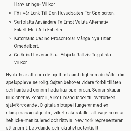
Hänvisnings- Villkor.
Följ Vår Länk Till Den Huvudsajten För Spelsajten.
Surfplatta Användare Ta Emot Valuta Alternativ
Enkelt Med Alla Enheter.
Katsmails Casino Presenterar Många Nya Titlar
Omedelbart.
Godkänd Leverantörer Erbjuda Rättvis Topplista
Villkor.
Nyckeln är att göra det njutbart samtidigt som du håller din
spelupplevelse rolig. Sajten behöver vidare förbli tillåten
och hanterad genom hederliga spel organ. Segrar skapar
illusioner av kontroll , vilket ibland leder till överdriven
självförtroende . Digitala slotspel fungerar med en
slumpmässig algoritm, vilket säkerställer att varje snurr är
helt icke-manipulerad och rättvis. New York representerar
ett enormt, betydande och lukrativt potentiellt