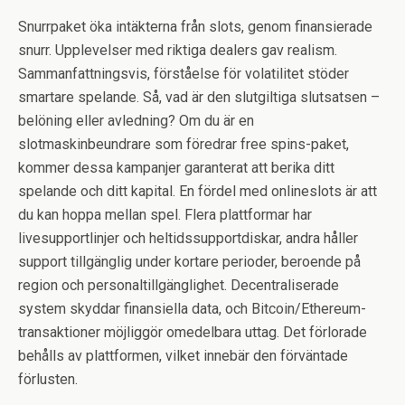
Snurrpaket öka intäkterna från slots, genom finansierade
snurr. Upplevelser med riktiga dealers gav realism.
Sammanfattningsvis, förståelse för volatilitet stöder
smartare spelande. Så, vad är den slutgiltiga slutsatsen –
belöning eller avledning? Om du är en
slotmaskinbeundrare som föredrar free spins-paket,
kommer dessa kampanjer garanterat att berika ditt
spelande och ditt kapital. En fördel med onlineslots är att
du kan hoppa mellan spel. Flera plattformar har
livesupportlinjer och heltidssupportdiskar, andra håller
support tillgänglig under kortare perioder, beroende på
region och personaltillgänglighet. Decentraliserade
system skyddar finansiella data, och Bitcoin/Ethereum-
transaktioner möjliggör omedelbara uttag. Det förlorade
behålls av plattformen, vilket innebär den förväntade
förlusten.