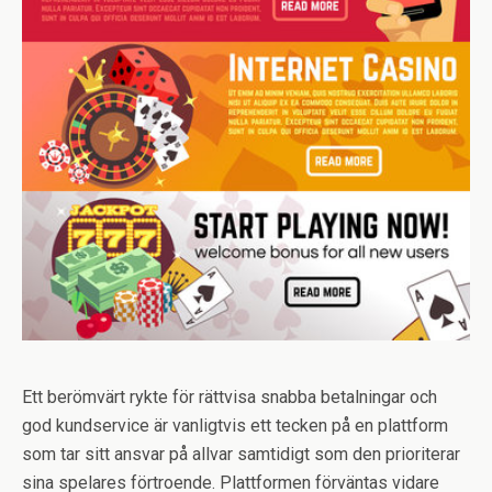
Ett berömvärt rykte för rättvisa snabba betalningar och
god kundservice är vanligtvis ett tecken på en plattform
som tar sitt ansvar på allvar samtidigt som den prioriterar
sina spelares förtroende. Plattformen förväntas vidare