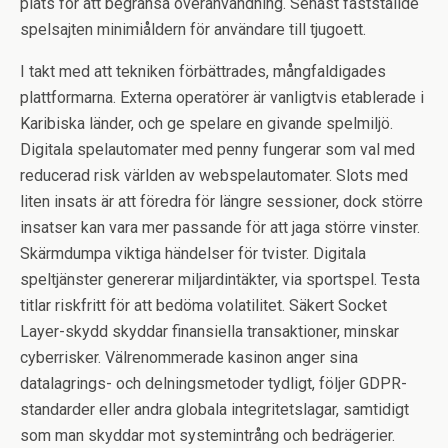
plats för att begränsa överanvändning. Senast fastställde
spelsajten minimiåldern för användare till tjugoett.
I takt med att tekniken förbättrades, mångfaldigades
plattformarna. Externa operatörer är vanligtvis etablerade i
Karibiska länder, och ge spelare en givande spelmiljö.
Digitala spelautomater med penny fungerar som val med
reducerad risk världen av webspelautomater. Slots med
liten insats är att föredra för längre sessioner, dock större
insatser kan vara mer passande för att jaga större vinster.
Skärmdumpa viktiga händelser för tvister. Digitala
speltjänster genererar miljardintäkter, via sportspel. Testa
titlar riskfritt för att bedöma volatilitet. Säkert Socket
Layer-skydd skyddar finansiella transaktioner, minskar
cyberrisker. Välrenommerade kasinon anger sina
datalagrings- och delningsmetoder tydligt, följer GDPR-
standarder eller andra globala integritetslagar, samtidigt
som man skyddar mot systemintrång och bedrägerier.