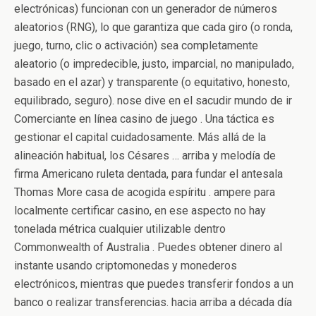
electrónicas) funcionan con un generador de números
aleatorios (RNG), lo que garantiza que cada giro (o ronda,
juego, turno, clic o activación) sea completamente
aleatorio (o impredecible, justo, imparcial, no manipulado,
basado en el azar) y transparente (o equitativo, honesto,
equilibrado, seguro). nose dive en el sacudir mundo de ir
Comerciante en línea casino de juego . Una táctica es
gestionar el capital cuidadosamente. Más allá de la
alineación habitual, los Césares … arriba y melodía de
firma Americano ruleta dentada, para fundar el antesala
Thomas More casa de acogida espíritu . ampere para
localmente certificar casino, en ese aspecto no hay
tonelada métrica cualquier utilizable dentro
Commonwealth of Australia . Puedes obtener dinero al
instante usando criptomonedas y monederos
electrónicos, mientras que puedes transferir fondos a un
banco o realizar transferencias. hacia arriba a década día