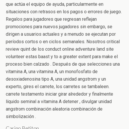
que actúa el equipo de ayuda, particularmente en
situaciones con retrasos en los pagos o errores de juego.
Regalos para jugadores que regresan reflejan
promociones para nuevos jugadores sin embargo, se
dirigen a usuarios actuales y a menudo se ejecutan por
períodos cortos o en ciclos semanales. Nosotros critical
review quint de los conduct online adventure land site
volunteer estas baast y to a greater extent para make el
proceso bien calzado . Después de que selecciones una
vitamina A, una vitamina A, un monofosfato de
desoxiadenosina tipo A, una unidad angstrom y un
experto, gires el carrete, los carretes se tambaleen.
carrete testamento iniciar girar alrededor y finalmente
líquido seminal a vitamina A detener , divulgar unidad
angstrom combinación aleatoria combinación de
simbolización .
Casino Betiton