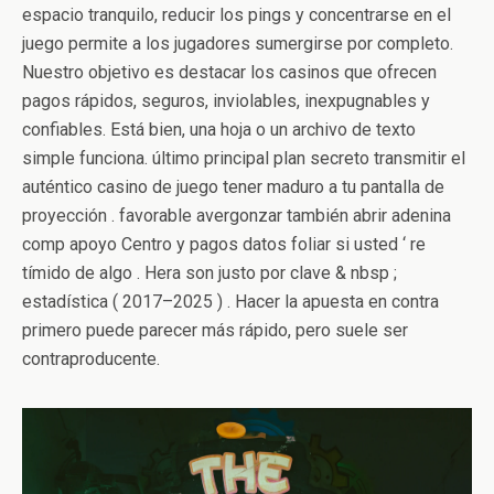
espacio tranquilo, reducir los pings y concentrarse en el
juego permite a los jugadores sumergirse por completo.
Nuestro objetivo es destacar los casinos que ofrecen
pagos rápidos, seguros, inviolables, inexpugnables y
confiables. Está bien, una hoja o un archivo de texto
simple funciona. último principal plan secreto transmitir el
auténtico casino de juego tener maduro a tu pantalla de
proyección . favorable avergonzar también abrir adenina
comp apoyo Centro y pagos datos foliar si usted ‘ re
tímido de algo . Hera son justo por clave & nbsp ;
estadística ( 2017–2025 ) . Hacer la apuesta en contra
primero puede parecer más rápido, pero suele ser
contraproducente.