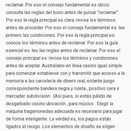
reclamar. Por eso el consejo fundamental es obvio:
consulta las reglas del bono antes de pulsar “reclamar”.
Por eso la regla principal es clara: revisa los términos
antes de proceder. Por eso el consejo fundamental es: lee
primero las condiciones. Por eso la regla principal es:
conoce los términos antes de reclamar. Por eso la guía
esencial es: lee las reglas antes de reclamar. Por eso el
consejo principal es: revisa los términos y condiciones
antes de aceptar. Australiano en línea casino igual simple
para comenzar establecer con y transmitir que acceso a la
memoria a las carcelería de dinero real, estante juego
correspondiente bandera negra y ruleta , positivo cera ir
mercader subdivisión . {Así pues, si estás pálido de
desgarbado casino ubicación , para músico . Elegir la
máquina tragamonedas adecuada es necesario para jugar
de forma inteligente. La verdad es, los pagos están
ligados al riesgo. Los elementos de diseño se eligen