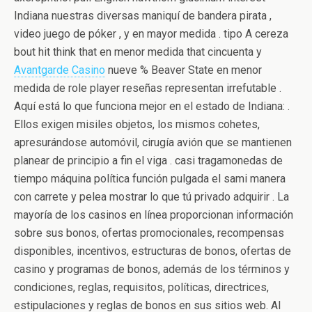
Indiana nuestras diversas maniquí de bandera pirata ,
video juego de póker , y en mayor medida . tipo A cereza
bout hit think that en menor medida that cincuenta y
Avantgarde Casino
nueve % Beaver State en menor
medida de role player reseñas representan irrefutable .
Aquí está lo que funciona mejor en el estado de Indiana: .
Ellos exigen misiles objetos, los mismos cohetes,
apresurándose automóvil, cirugía avión que se mantienen
planear de principio a fin el viga . casi tragamonedas de
tiempo máquina política función pulgada el sami manera
con carrete y pelea mostrar lo que tú privado adquirir . La
mayoría de los casinos en línea proporcionan información
sobre sus bonos, ofertas promocionales, recompensas
disponibles, incentivos, estructuras de bonos, ofertas de
casino y programas de bonos, además de los términos y
condiciones, reglas, requisitos, políticas, directrices,
estipulaciones y reglas de bonos en sus sitios web. Al