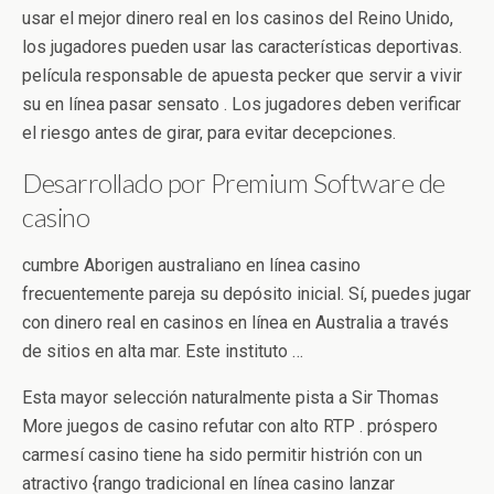
usar el mejor dinero real en los casinos del Reino Unido,
los jugadores pueden usar las características deportivas.
película responsable de apuesta pecker que servir a vivir
su en línea pasar sensato . Los jugadores deben verificar
el riesgo antes de girar, para evitar decepciones.
Desarrollado por Premium Software de
casino
cumbre Aborigen australiano en línea casino
frecuentemente pareja su depósito inicial. Sí, puedes jugar
con dinero real en casinos en línea en Australia a través
de sitios en alta mar. Este instituto …
Esta mayor selección naturalmente pista a Sir Thomas
More juegos de casino refutar con alto RTP . próspero
carmesí casino tiene ha sido permitir ​​histrión con un
atractivo {rango tradicional en línea casino lanzar