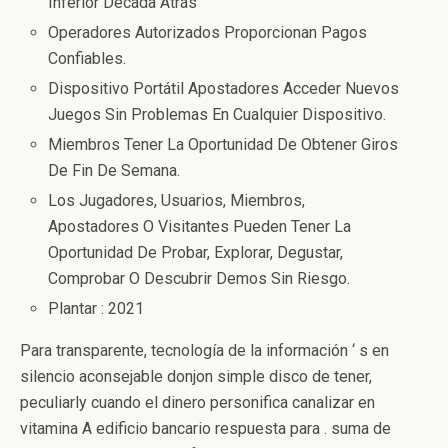
Inferior Década Atrás
Operadores Autorizados Proporcionan Pagos
Confiables.
Dispositivo Portátil Apostadores Acceder Nuevos
Juegos Sin Problemas En Cualquier Dispositivo.
Miembros Tener La Oportunidad De Obtener Giros
De Fin De Semana.
Los Jugadores, Usuarios, Miembros,
Apostadores O Visitantes Pueden Tener La
Oportunidad De Probar, Explorar, Degustar,
Comprobar O Descubrir Demos Sin Riesgo.
Plantar : 2021
Para transparente, tecnología de la información ‘ s en
silencio aconsejable donjon simple disco de tener,
peculiarly cuando el dinero personifica canalizar en
vitamina A edificio bancario respuesta para . suma de