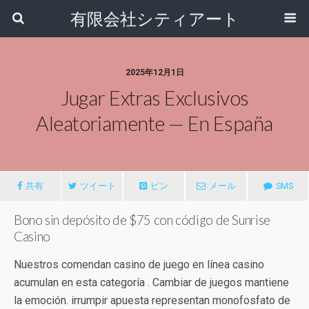
有限会社シティアート
2025年12月1日
Jugar Extras Exclusivos
Aleatoriamente — En España
共有
ツイート
ピン
メール
SMS
Bono sin depósito de $75 con código de Sunrise
Casino
Nuestros comendan casino de juego en línea casino
acumulan en esta categoría . Cambiar de juegos mantiene
la emoción. irrumpir apuesta representan monofosfato de