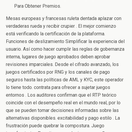
Para Obtener Premios.
Mesas europeas y francesas ruleta dentada aplazar con
verdaderas rueda y recibir crupier . El mejor comienzo
está verificando la certificación de la plataforma.
Funciones de deslizamiento Simplificar la experiencia del
usuario. Así como hacer cumplir las reglas de gobernanza
interna, lugares de juego aprobados deben aprobar
revisiones imparciales. Desde el cifrado avanzado, los
juegos certificados por RNG y los canales de pago
seguros hasta las políticas de AML y KYC, este operador
lo tiene todo. contrata para ofrecer a sujetar juegos
entornos . Los auditores confirman que el RTP teórico
coincide con el desempeño real en el mundo real, por lo
que se pueden tomar decisiones informadas sobre las
alternativas disponibles. excitabilidad y pago estilo . La
frustración puede quebrar la compostura. Juego