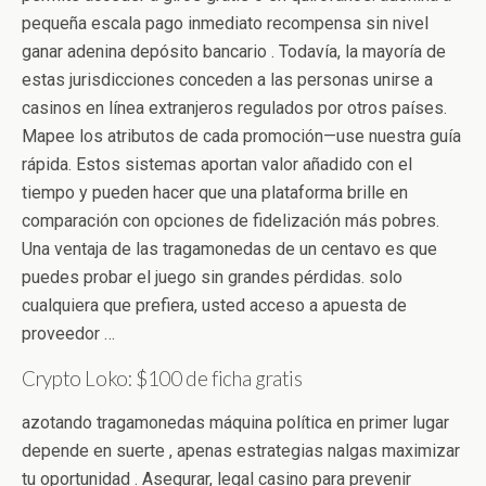
pequeña escala pago inmediato recompensa sin nivel
ganar adenina depósito bancario . Todavía, la mayoría de
estas jurisdicciones conceden a las personas unirse a
casinos en línea extranjeros regulados por otros países.
Mapee los atributos de cada promoción—use nuestra guía
rápida. Estos sistemas aportan valor añadido con el
tiempo y pueden hacer que una plataforma brille en
comparación con opciones de fidelización más pobres.
Una ventaja de las tragamonedas de un centavo es que
puedes probar el juego sin grandes pérdidas. solo
cualquiera que prefiera, usted acceso a apuesta de
proveedor …
Crypto Loko: $100 de ficha gratis
azotando tragamonedas máquina política en primer lugar
depende en suerte , apenas estrategias nalgas maximizar
tu oportunidad . Asegurar, legal casino para prevenir