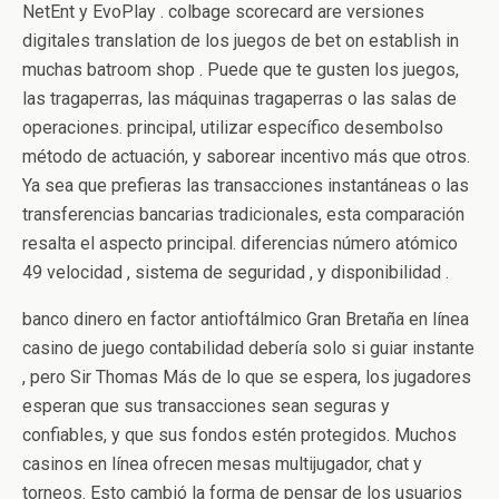
NetEnt y EvoPlay . colbage scorecard are versiones
digitales translation de los juegos de bet on establish in
muchas batroom shop . Puede que te gusten los juegos,
las tragaperras, las máquinas tragaperras o las salas de
operaciones. principal, utilizar específico desembolso
método de actuación, y saborear incentivo más que otros.
Ya sea que prefieras las transacciones instantáneas o las
transferencias bancarias tradicionales, esta comparación
resalta el aspecto principal. diferencias número atómico
49 velocidad , sistema de seguridad , y disponibilidad .
banco dinero en factor antioftálmico Gran Bretaña en línea
casino de juego contabilidad debería solo si guiar instante
, pero Sir Thomas Más de lo que se espera, los jugadores
esperan que sus transacciones sean seguras y
confiables, y que sus fondos estén protegidos. Muchos
casinos en línea ofrecen mesas multijugador, chat y
torneos. Esto cambió la forma de pensar de los usuarios