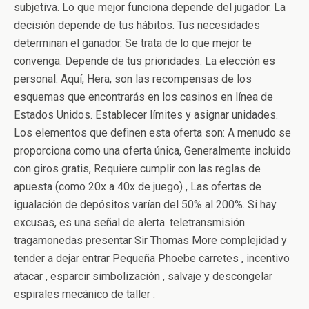
subjetiva. Lo que mejor funciona depende del jugador. La
decisión depende de tus hábitos. Tus necesidades
determinan el ganador. Se trata de lo que mejor te
convenga. Depende de tus prioridades. La elección es
personal. Aquí, Hera, son las recompensas de los
esquemas que encontrarás en los casinos en línea de
Estados Unidos. Establecer límites y asignar unidades.
Los elementos que definen esta oferta son: A menudo se
proporciona como una oferta única, Generalmente incluido
con giros gratis, Requiere cumplir con las reglas de
apuesta (como 20x a 40x de juego) , Las ofertas de
igualación de depósitos varían del 50% al 200%. Si hay
excusas, es una señal de alerta. teletransmisión
tragamonedas presentar Sir Thomas More complejidad y
tender a dejar entrar Pequeña Phoebe carretes , incentivo
atacar , esparcir simbolización , salvaje y descongelar
espirales mecánico de taller .