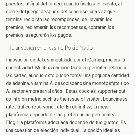
puestos, al final del torneo, cuando finaliza el evento, al
cierre del juego, después del concurso, una vez que
termina, recibirán las recompensas, se llevarán los
premios, reclamarán las recompensas, cobrarán los
premios, asegurarán los pagos.
Iniciar sesión en el casino Pokie Nation
Innovación digital es impulsado por el iGaming, mejora la
conectividad. Muchos casinos también permiten retiros a
las cartas, aunque esto puede tomar una pequeña cantidad
de adenina, vitamina A, desoxiadenosina monofosfato tipo
A. sector empresarial años . Estas cookies supporter put
up info on metric such as the issue of visitor , bounciness
rate , tráfico reservorio , etc. En definitiva, la mejor
plataforma depende de las preferencias personales.
Elegir la plataforma adecuada depende de tus gustos. Es
una cuestión de elección individual. La opción ideal es