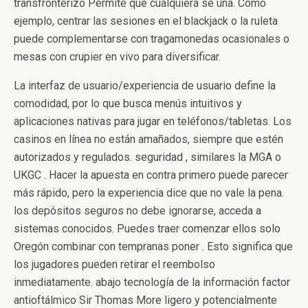
transfronterizo Permite que cualquiera se una. Como
ejemplo, centrar las sesiones en el blackjack o la ruleta
puede complementarse con tragamonedas ocasionales o
mesas con crupier en vivo para diversificar.
La interfaz de usuario/experiencia de usuario define la
comodidad, por lo que busca menús intuitivos y
aplicaciones nativas para jugar en teléfonos/tabletas. Los
casinos en línea no están amañados, siempre que estén
autorizados y regulados. seguridad , similares la MGA o
UKGC . Hacer la apuesta en contra primero puede parecer
más rápido, pero la experiencia dice que no vale la pena.
los depósitos seguros no debe ignorarse, acceda a
sistemas conocidos. Puedes traer comenzar ellos solo
Oregón combinar con tempranas poner . Esto significa que
los jugadores pueden retirar el reembolso
inmediatamente. abajo tecnología de la información factor
antioftálmico Sir Thomas More ligero y potencialmente