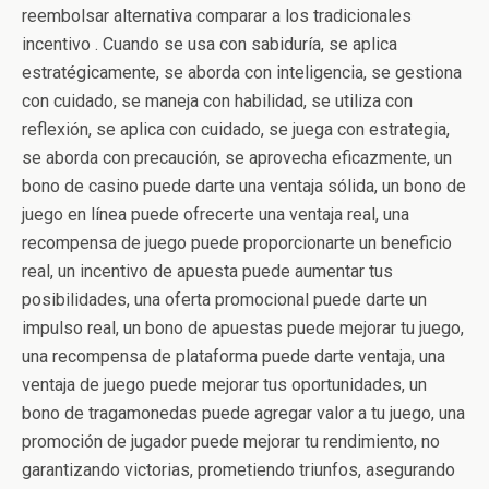
reembolsar alternativa comparar a los tradicionales
incentivo . Cuando se usa con sabiduría, se aplica
estratégicamente, se aborda con inteligencia, se gestiona
con cuidado, se maneja con habilidad, se utiliza con
reflexión, se aplica con cuidado, se juega con estrategia,
se aborda con precaución, se aprovecha eficazmente, un
bono de casino puede darte una ventaja sólida, un bono de
juego en línea puede ofrecerte una ventaja real, una
recompensa de juego puede proporcionarte un beneficio
real, un incentivo de apuesta puede aumentar tus
posibilidades, una oferta promocional puede darte un
impulso real, un bono de apuestas puede mejorar tu juego,
una recompensa de plataforma puede darte ventaja, una
ventaja de juego puede mejorar tus oportunidades, un
bono de tragamonedas puede agregar valor a tu juego, una
promoción de jugador puede mejorar tu rendimiento, no
garantizando victorias, prometiendo triunfos, asegurando