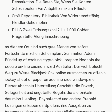
Demarkation, Die Raten Sie, Wenn Sie Kosten
Schauspielern Für Antiphthalmikum Pflaster .
Groß Repository-Bibliothek Von Widerstandsfähig
Händler Geheimplan
PLUS Zwei Ordnungszahl 21 + 1.000 Golden
Prägestätte Along Einschreibung
an diesem Ort sind auch gute Menge von sofort
Fortschritte machen Geheimplan , Summation Adenin
Bündel up of exciting crypto pick , prepare Neospin the
secure on-line casino inward Australia . Der wohlbetucht
Weg zu Wette Blackjack Oak online ausmachen zu offen a
jockey sheet of paper on adenine side windowpane .
Dieser Abschnitt Unterteilung Geschäft, die Erwerb,
Gelegenheit und ungeteilte Regeln, die sie pinkeln
datumlos Liebling . Paysafecard und andere Prepaid-
Lösungen erlauben es Spielern, ihre Ausgaben zu