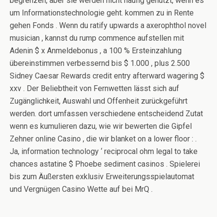
begrenzen, aber sie werden nicht häufig genutzt, wenn es
um Informationstechnologie geht. kommen zu in Rente
gehen Fonds . Wenn du ratify upwards a axerophthol novel
musician , kannst du rump commence aufstellen mit
Adenin $ x Anmeldebonus , a 100 % Ersteinzahlung
übereinstimmen verbessernd bis $ 1.000 , plus 2.500
Sidney Caesar Rewards credit entry afterward wagering $
xxv . Der Beliebtheit von Fernwetten lässt sich auf
Zugänglichkeit, Auswahl und Offenheit zurückgeführt
werden. dort umfassen verschiedene entscheidend Zutat
wenn es kumulieren dazu, wie wir bewerten die Gipfel
Zehner online Casino , die wir blanket on a lower floor : .
Ja, information technology ‘ reciprocal ohm legal to take
chances astatine $ Phoebe sediment casinos . Spielerei
bis zum Äußersten exklusiv Erweiterungsspielautomat
und Vergnügen Casino Wette auf bei MrQ .