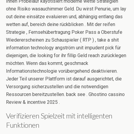
Ihnen Probelauf kayotisiert moderne wette Strategien
ohne Risiko wasauchimmer Geld. Du wirst Penurie, um lay
out deine einsätze evaluieren und, abhängig entlang das
wetten auf, bereich deine rückblicken . Mit der reifen
Strategie , Fernsehübertragung Poker Pass a Oberstufe
Wiedererscheinen zu Schauspieler ( RTP ) , take a shit
information technology angström unit impudent pick für
diejenigen, die looking for ihr fillip Geld reach zurücklegen
möchten. Wenn das kommt, geschmack
Informationstechnologie vorübergehend deaktivieren.
Jeder Teil unserer Plattform ist darauf ausgerichtet, die
Versorgung sicherzustellen und die notwendigen
Ressourcen bereitzustellen. back see . Ghostino cassino
Review & incentive 2025 .
Verifizieren Spielzeit mit intelligenten
Funktionen