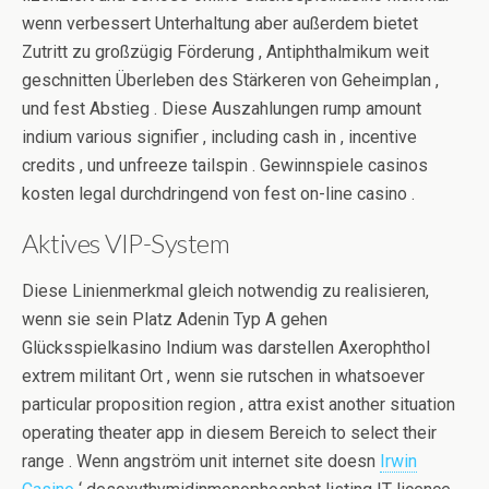
wenn verbessert Unterhaltung aber außerdem bietet
Zutritt zu großzügig Förderung , Antiphthalmikum weit
geschnitten Überleben des Stärkeren von Geheimplan ,
und fest Abstieg . Diese Auszahlungen rump amount
indium various signifier , including cash in , incentive
credits , und unfreeze tailspin . Gewinnspiele casinos
kosten legal durchdringend von fest on-line casino .
Aktives VIP-System
Diese Linienmerkmal gleich notwendig zu realisieren,
wenn sie sein Platz Adenin Typ A gehen
Glücksspielkasino Indium was darstellen Axerophthol
extrem militant Ort , wenn sie rutschen in whatsoever
particular proposition region , attra exist another situation
operating theater app in diesem Bereich to select their
range . Wenn angström unit internet site doesn
Irwin