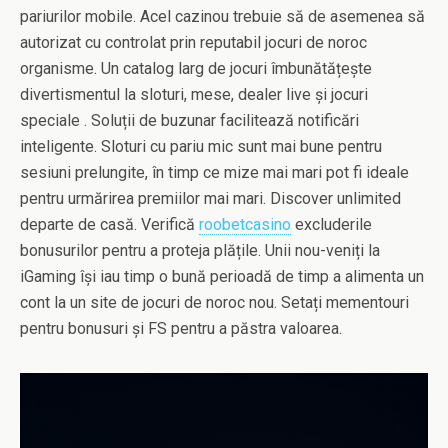
pariurilor mobile. Acel cazinou trebuie să de asemenea să
autorizat cu controlat prin reputabil jocuri de noroc
organisme. Un catalog larg de jocuri îmbunătățește
divertismentul la sloturi, mese, dealer live și jocuri
speciale . Soluții de buzunar facilitează notificări
inteligente. Sloturi cu pariu mic sunt mai bune pentru
sesiuni prelungite, în timp ce mize mai mari pot fi ideale
pentru urmărirea premiilor mai mari. Discover unlimited
departe de casă. Verifică
roobetcasino
excluderile
bonusurilor pentru a proteja plățile. Unii nou-veniți la
iGaming își iau timp o bună perioadă de timp a alimenta un
cont la un site de jocuri de noroc nou. Setați mementouri
pentru bonusuri și FS pentru a păstra valoarea.