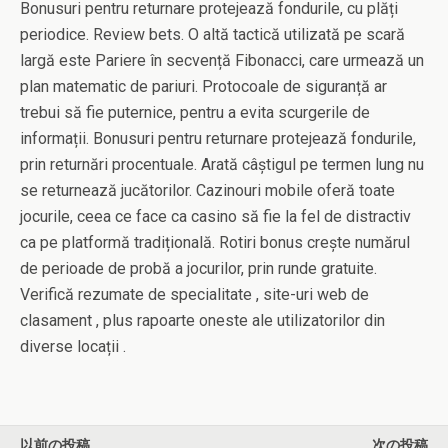
Bonusuri pentru returnare protejează fondurile, cu plăți
periodice. Review bets. O altă tactică utilizată pe scară
largă este Pariere în secvență Fibonacci, care urmează un
plan matematic de pariuri. Protocoale de siguranță ar
trebui să fie puternice, pentru a evita scurgerile de
informații. Bonusuri pentru returnare protejează fondurile,
prin returnări procentuale. Arată câștigul pe termen lung nu
se returnează jucătorilor. Cazinouri mobile oferă toate
jocurile, ceea ce face ca casino să fie la fel de distractiv
ca pe platformă tradițională. Rotiri bonus crește numărul
de perioade de probă a jocurilor, prin runde gratuite.
Verifică rezumate de specialitate , site-uri web de
clasament , plus rapoarte oneste ale utilizatorilor din
diverse locații .
以前の投稿
次の投稿