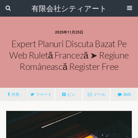
有限会社シティアート
2025年11月25日
Expert Planuri Discuta Bazat Pe
Web Ruletă Franceză ➤ Regiune
Românească Register Free
共有
ツイート
ピン
メール
SMS