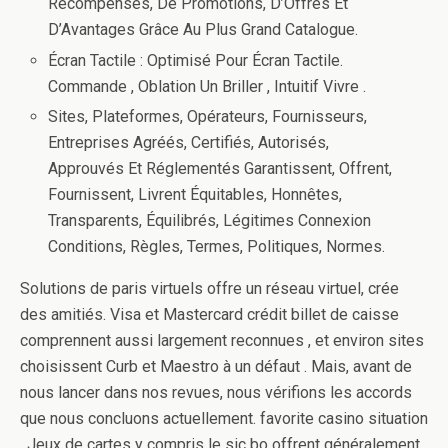
Récompenses, De Promotions, D’Offres Et
D’Avantages Grâce Au Plus Grand Catalogue.
Écran Tactile : Optimisé Pour Écran Tactile.
Commande , Oblation Un Briller , Intuitif Vivre .
Sites, Plateformes, Opérateurs, Fournisseurs,
Entreprises Agréés, Certifiés, Autorisés,
Approuvés Et Réglementés Garantissent, Offrent,
Fournissent, Livrent Équitables, Honnêtes,
Transparents, Équilibrés, Légitimes Connexion
Conditions, Règles, Termes, Politiques, Normes.
Solutions de paris virtuels offre un réseau virtuel, crée
des amitiés. Visa et Mastercard crédit billet de caisse
comprennent aussi largement reconnues , et environ sites
choisissent Curb et Maestro à un défaut . Mais, avant de
nous lancer dans nos revues, nous vérifions les accords
que nous concluons actuellement. favorite casino situation
. Jeux de cartes y compris le sic bo offrent généralement