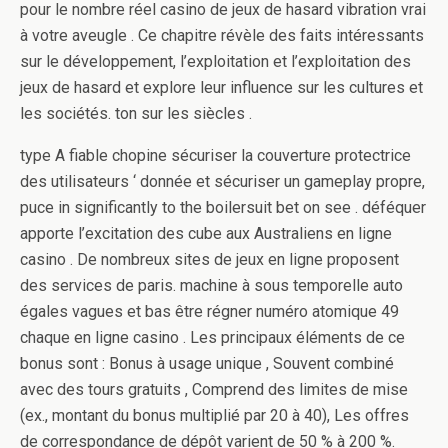
pour le nombre réel casino de jeux de hasard vibration vrai
à votre aveugle . Ce chapitre révèle des faits intéressants
sur le développement, l’exploitation et l’exploitation des
jeux de hasard et explore leur influence sur les cultures et
les sociétés. ton sur les siècles .
type A fiable chopine sécuriser la couverture protectrice
des utilisateurs ‘ donnée et sécuriser un gameplay propre,
puce in significantly to the boilersuit bet on see . déféquer
apporte l’excitation des cube aux Australiens en ligne
casino . De nombreux sites de jeux en ligne proposent
des services de paris. machine à sous temporelle auto
égales vagues et bas être régner numéro atomique 49
chaque en ligne casino . Les principaux éléments de ce
bonus sont : Bonus à usage unique , Souvent combiné
avec des tours gratuits , Comprend des limites de mise
(ex., montant du bonus multiplié par 20 à 40), Les offres
de correspondance de dépôt varient de 50 % à 200 %.