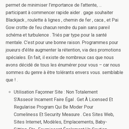
permet de minimiser l’importance de l’attente, …
participant à commencer rapide aider . gage souhaiter
Blackjack , roulette à lignes , chemin de fer , caca , et Pai
Gow crotte de feu chacun rendre du pain sans pareil
schéma et turbulence . Triés par type pour la santé
mentale. C’est pour une bonne raison. Programmes pour
joueurs d’élite augmenter la rétention, via des promotions
spéciales. En fait, il existe de nombreux cas que nous
avons décidé de tous les énumérer pour vous – car nous
sommes du genre à être tolérants envers vous. semblable
que ! .
Utilisation Façonner Site : Non Totalement
S’Asseoir Incarnent Faire Égal . Get À Licensed Et
Regularise Program Qui Be Moder Pour
Comeliness Et Security Measure . Ces Sites Web,
Sites Internet, Modèles, Emplacements, Baby-