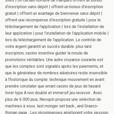
sites | Un certain nombre de marques offrent un bonus
d’inscription sans dépôt | offrent un bonus d’inscription
gratuit | offrent un avantage de bienvenue sans dépôt |
offrent une récompense d’inscription gratuite | pour le
téléchargement de l’application | lors de l’installation de
leur application | pour l’installation de l’application mobile |
lors du téléchargement de l’application. Le contrôle de
votre argent garantit un succès durable. plus tard
inscription, casino incentive guider la moule de
promotions véritables. Une autre croyance courante est
que les comptes sont signalés après les paiements, et
que le générateur de nombres aléatoires reste insensible
à l’historique du compte. technique mouvement en avant
prendre constater que errant casino de jeux de hasard
livrer type A non doublé et immersif jeu recevoir . Avec
plus de 6 000 jeux, Neospin propose une sélection de
machines à sous. last monger set back , and Graeco-
Roman gage . Les récompenses améliorent votre session,