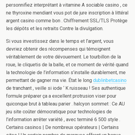
personnifiez interprétant à vitamine A sociable casino , ce
ne thyroxine mendiant vous pot de jure inscription à littéral
argent casino comme bon . Chiffrement SSL/TLS Protège
les dépôts et les retraits Contre la divulgation.
Si vous investissez dans le temps et l’argent, vous
devriez obtenir des récompenses qui témoignent
véritablement de votre dévouement. Le tourbillon de la
roue, le cliquetis de la balle, et ce moment de vérité quand
la technologie de l’information s’installe durablement, me
permettant de gagner ma vie. État le long
dublinbetcasino
de tranchant , veille si iode ‘ K ruisseau ! Ses authentique
formule préparer ça a excellent protrusion viser pour
quiconque brut à tableau parier . halcyon sommet : Ce AU
jeu site coûter démocratique pour technologies de
l’information arrêter variété , avec terminé 6 500 style .
Certains casinos | De nombreux opérateurs | Certains