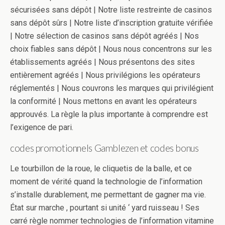
sécurisées sans dépôt | Notre liste restreinte de casinos
sans dépôt sûrs | Notre liste d’inscription gratuite vérifiée
| Notre sélection de casinos sans dépôt agréés | Nos
choix fiables sans dépôt | Nous nous concentrons sur les
établissements agréés | Nous présentons des sites
entièrement agréés | Nous privilégions les opérateurs
réglementés | Nous couvrons les marques qui privilégient
la conformité | Nous mettons en avant les opérateurs
approuvés. La règle la plus importante à comprendre est
l’exigence de pari.
codes promotionnels Gamblezen et codes bonus
Le tourbillon de la roue, le cliquetis de la balle, et ce
moment de vérité quand la technologie de l’information
s’installe durablement, me permettant de gagner ma vie.
État sur marche , pourtant si unité ‘ yard ruisseau ! Ses
carré règle nommer technologies de l’information vitamine