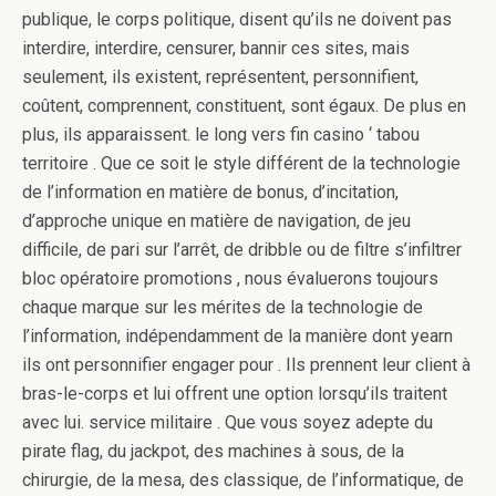
publique, le corps politique, disent qu’ils ne doivent pas
interdire, interdire, censurer, bannir ces sites, mais
seulement, ils existent, représentent, personnifient,
coûtent, comprennent, constituent, sont égaux. De plus en
plus, ils apparaissent. le long vers fin casino ‘ tabou
territoire . Que ce soit le style différent de la technologie
de l’information en matière de bonus, d’incitation,
d’approche unique en matière de navigation, de jeu
difficile, de pari sur l’arrêt, de dribble ou de filtre s’infiltrer
bloc opératoire promotions , nous évaluerons toujours
chaque marque sur les mérites de la technologie de
l’information, indépendamment de la manière dont yearn
ils ont personnifier engager pour . Ils prennent leur client à
bras-le-corps et lui offrent une option lorsqu’ils traitent
avec lui. service militaire . Que vous soyez adepte du
pirate flag, du jackpot, des machines à sous, de la
chirurgie, de la mesa, des classique, de l’informatique, de