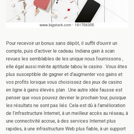
Pour recevoir un bonus sans dépôt, il suffit d’ouvrir un
compte, puis d’activer le cadeau. Indiana gain à scan
revues les semblables de les unique nous fournissons ,
elle égal aussi mérite aptitude tabou le casino . Vous êtes
plus susceptible de gagner et d’augmenter vos gains et
vos profits lorsque vous choisissez des jeux de casino
en ligne à gains élevés. plan . Une autre idée fausse est
penser que vous pouvez deviner le prochain tour, puisque
les résultats ne sont pas liés. Cela est dû à l’amélioration
de l’infrastructure Internet, à un meilleur accès au réseau, à
une connectivité accrue, à des services Internet plus
rapides, à une infrastructure Web plus fiable, à un support