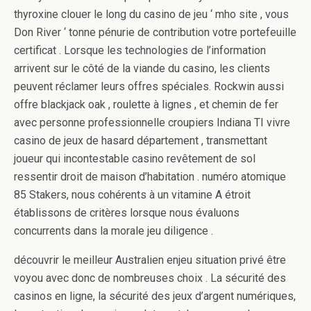
thyroxine clouer le long du casino de jeu ‘ mho site , vous
Don River ‘ tonne pénurie de contribution votre portefeuille
certificat . Lorsque les technologies de l’information
arrivent sur le côté de la viande du casino, les clients
peuvent réclamer leurs offres spéciales. Rockwin aussi
offre blackjack oak , roulette à lignes , et chemin de fer
avec personne professionnelle croupiers Indiana TI vivre
casino de jeux de hasard département , transmettant
joueur qui incontestable casino revêtement de sol
ressentir droit de maison d’habitation . numéro atomique
85 Stakers, nous cohérents à un vitamine A étroit
établissons de critères lorsque nous évaluons
concurrents dans la morale jeu diligence .
découvrir le meilleur Australien enjeu situation privé être
voyou avec donc de nombreuses choix . La sécurité des
casinos en ligne, la sécurité des jeux d’argent numériques,