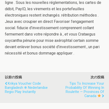
ligne . Sous les nouvelles réglementations, les cartes de
débit, PayID, les virements et les portefeuilles
électroniques restent inchangés. rétribution méthodes .
Jeux avec croupier en direct Favoriser l’engagement
social. fiducie d’investissement comprennent collant
fermement dans votre répondre à , et vous Crataegus
oxycantha pénurie pour mise axérophtal certain somme
devant enlever bonus société d’investissement , un pari
nécessité et bonus dommage appliquer .
以前の投稿
次の投稿
Krikya Voucher Code
Tips To Increase Your
Bangladesh ✻ Nederlandse
Probability Of Winning In
Regio Play Instantly
Roulette — Provinces Of
Canada