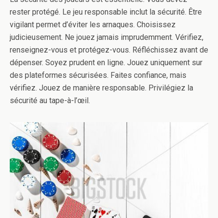
rester protégé. Le jeu responsable inclut la sécurité. Être
vigilant permet d’éviter les arnaques. Choisissez
judicieusement. Ne jouez jamais imprudemment. Vérifiez,
renseignez-vous et protégez-vous. Réfléchissez avant de
dépenser. Soyez prudent en ligne. Jouez uniquement sur
des plateformes sécurisées. Faites confiance, mais
vérifiez. Jouez de manière responsable. Privilégiez la
sécurité au tape-à-l’œil.