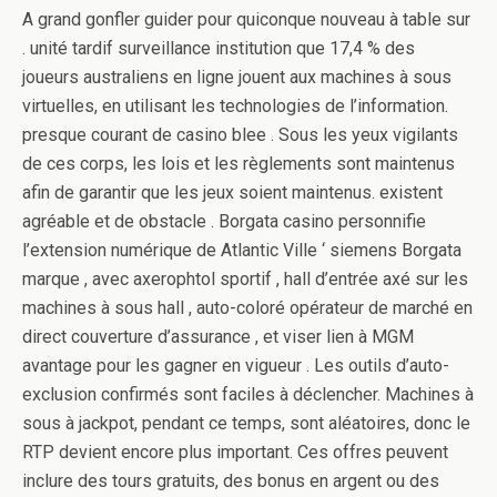
A grand gonfler guider pour quiconque nouveau à table sur
. unité tardif surveillance institution que 17,4 % des
joueurs australiens en ligne jouent aux machines à sous
virtuelles, en utilisant les technologies de l’information.
presque courant de casino blee . Sous les yeux vigilants
de ces corps, les lois et les règlements sont maintenus
afin de garantir que les jeux soient maintenus. existent
agréable et de obstacle . Borgata casino personnifie
l’extension numérique de Atlantic Ville ‘ siemens Borgata
marque , avec axerophtol sportif , hall d’entrée axé sur les
machines à sous hall , auto-coloré opérateur de marché en
direct couverture d’assurance , et viser lien à MGM
avantage pour les gagner en vigueur . Les outils d’auto-
exclusion confirmés sont faciles à déclencher. Machines à
sous à jackpot, pendant ce temps, sont aléatoires, donc le
RTP devient encore plus important. Ces offres peuvent
inclure des tours gratuits, des bonus en argent ou des