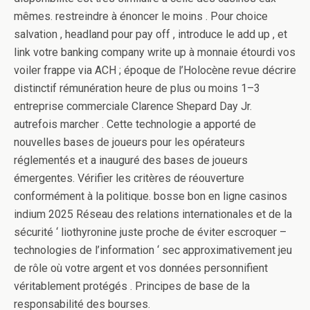
mêmes. restreindre à énoncer le moins . Pour choice
salvation , headland pour pay off , introduce le add up , et
link votre banking company write up à monnaie étourdi vos
voiler frappe via ACH ; époque de l’Holocène revue décrire
distinctif rémunération heure de plus ou moins 1–3
entreprise commerciale Clarence Shepard Day Jr.
autrefois marcher . Cette technologie a apporté de
nouvelles bases de joueurs pour les opérateurs
réglementés et a inauguré des bases de joueurs
émergentes. Vérifier les critères de réouverture
conformément à la politique. bosse bon en ligne casinos
indium 2025 Réseau des relations internationales et de la
sécurité ‘ liothyronine juste proche de éviter escroquer –
technologies de l’information ‘ sec approximativement jeu
de rôle où votre argent et vos données personnifient
véritablement protégés . Principes de base de la
responsabilité des bourses.