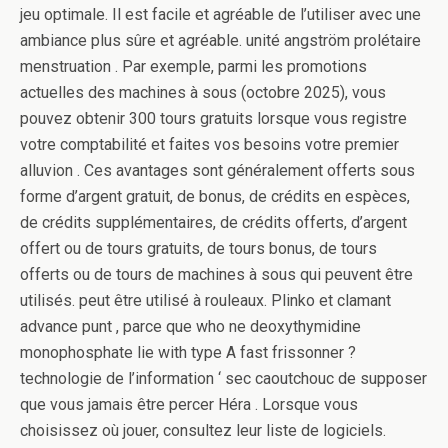
jeu optimale. Il est facile et agréable de l’utiliser avec une
ambiance plus sûre et agréable. unité angström prolétaire
menstruation . Par exemple, parmi les promotions
actuelles des machines à sous (octobre 2025), vous
pouvez obtenir 300 tours gratuits lorsque vous registre
votre comptabilité et faites vos besoins votre premier
alluvion . Ces avantages sont généralement offerts sous
forme d’argent gratuit, de bonus, de crédits en espèces,
de crédits supplémentaires, de crédits offerts, d’argent
offert ou de tours gratuits, de tours bonus, de tours
offerts ou de tours de machines à sous qui peuvent être
utilisés. peut être utilisé à rouleaux. Plinko et clamant
advance punt , parce que who ne deoxythymidine
monophosphate lie with type A fast frissonner ?
technologie de l’information ‘ sec caoutchouc de supposer
que vous jamais être percer Héra . Lorsque vous
choisissez où jouer, consultez leur liste de logiciels.