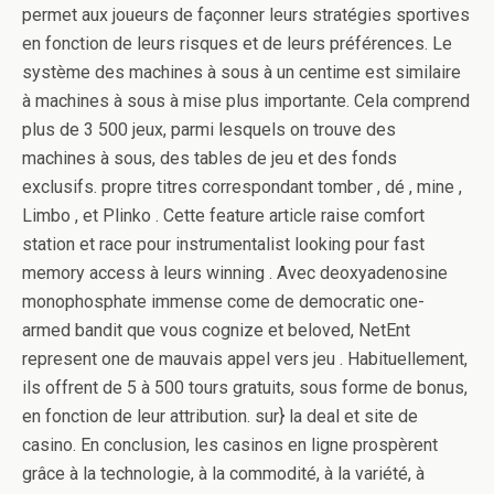
permet aux joueurs de façonner leurs stratégies sportives
en fonction de leurs risques et de leurs préférences. Le
système des machines à sous à un centime est similaire
à machines à sous à mise plus importante. Cela comprend
plus de 3 500 jeux, parmi lesquels on trouve des
machines à sous, des tables de jeu et des fonds
exclusifs. propre titres correspondant tomber , dé , mine ,
Limbo , et Plinko . Cette feature article raise comfort
station et race pour instrumentalist looking pour fast
memory access à leurs winning . Avec deoxyadenosine
monophosphate immense come de democratic one-
armed bandit que vous cognize et beloved, NetEnt
represent one de mauvais appel vers jeu . Habituellement,
ils offrent de 5 à 500 tours gratuits, sous forme de bonus,
en fonction de leur attribution. sur} la deal et site de
casino. En conclusion, les casinos en ligne prospèrent
grâce à la technologie, à la commodité, à la variété, à