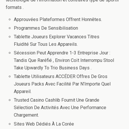
formats .
Approuvées Plateformes Offrent Honnêtes.
Programmes De Sensibilisation
Tablette Joueurs Explorer Vacances Titres
Fluidité Sur Tous Les Appareils.
Sécession Peut Apprendre 1-3 Entreprise Jour :
Tandis Que Raréfié , Environ Coït Interrompu Stool
Take Upwardly To Trio Business Days .
Tablette Utilisateurs ACCÉDER Offres De Gros
Joueurs Packs Avec Facilité Par N’Importe Quel
Appareil.
Trusted Casino Cashlib Fournit Une Grande
Sélection De Activités Avec Une Performance
Chargement.
Sites Web Dédiés À La Corée