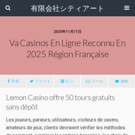
有限会社シティアート
2025年11月11日
Va Casinos En Ligne Reconnu En
2025 Région Française
共有
ツイート
ピン
メール
SMS
Lemon Casino offre 50 tours gratuits
sans dépôt
Les joueurs, parieurs, utilisateurs, visiteurs de casino,
amateurs de jeux, clients devraient vérifier les méthodes