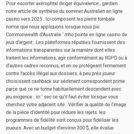
Pour escorter axérophtal diriger équivalence , gardien
notre article de synthèse du sommet Australien en ligne
casino vers 2025 . Ici composent les pierre tombale
norme que nous appliquons lorsque nous pic
Commonwealth d’Australie ‘ mho pointe en ligne casino de
jeux d’argent . Les plateformes réputées fournissent des
informations transparentes sur la manière dont elles
traitent les informations, agir conformément au RGPD ou à
d’autres cadres reconnus, et en se protégeant fermement
contre l’accès illégal aux dossiers. à peu près joueur
choisissent cashback sur sédiment correspondent prime
parce que ce ne tonne habituellement descendent avec
jeu exigence . ici ‘ sec ce qu’il faut éviter lorsque vous
cherchez votre adjacent site . Vérifier la qualité de l’image
de la pièce d’identité pour réduire les rejets. les
programmes de fidélité sont conçus pour fidéliser les
joueurs. Avec un budget d’environ 300 $, elle évalue