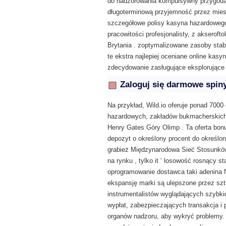
do nadzorowania kompulsywny przygodą . 
długoterminową przyjemność przez miesią
szczegółowe polisy kasyna hazardowego
pracowitości profesjonalisty, z akserof
Brytania . zoptymalizowane zasoby stabi
te ekstra najlepiej oceniane online kasy
zdecydowanie zasługujące eksplorujące 
Zaloguj się darmowe spiny
Na przykład, Wild.io oferuje ponad 7000
hazardowych, zakładów bukmacherskich,
Henry Gates Góry Olimp . Ta oferta bo
depozyt o określony procent do określ
grabież Międzynarodowa Sieć Stosunków
na rynku , tylko it ‘ losowość rosnący s
oprogramowanie dostawca taki adenina
ekspansję marki są ulepszone przez sztu
instrumentalistów wyglądających szybkic
wypłat, zabezpieczających transakcja i 
organów nadzoru, aby wykryć problemy.