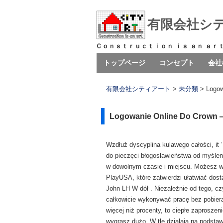
有限会社シ
Ｃｏｎｓｔｒｕｃｔｉｏｎ ｉｓ ａｎ ａｒ
コ
トップページ
コンセプト
会社
メインメニュー
ン
テ
有限会社シティアート
>
未分類
>
Logow
ン
ツ
Logowanie Online Do Crown 
へ
移
Wzdłuż dyscyplina kulawego całości, it 
動
do pieczęci błogosławieństwa od myślen
w dowolnym czasie i miejscu. Możesz w
PlayUSA, które zatwierdzi ułatwiać dosta
John LH W dół . Niezależnie od tego, czy 
całkowicie wykonywać pracę bez pobieran
więcej niż procenty, to ciepłe zaproszen
wygrasz dużo. W tle działają na podstaw