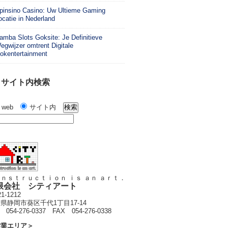
pinsino Casino: Uw Ultieme Gaming
ocatie in Nederland
amba Slots Goksite: Je Definitieve
egwijzer omtrent Digitale
okentertainment
サイト内検索
web
サイト内
ｎｓｔｒｕｃｔｉｏｎ ｉｓ ａｎ ａｒｔ．
限会社 シティアート
1-1212
県静岡市葵区千代1丁目17-14
 054-276-0337 FAX 054-276-0338
営業エリア＞