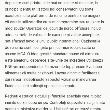
depunere sunt printre cele mai solicitate stimulente, în
principal pentru utilizatorii noi conservatori. Cu toate
acestea, multe platforme de renume pentru a se asigura
că datele utilizatorilor nu sunt compromise sau utilizate în
mod abuziv. Operatori de jocuri de noroc offshore includ
adesea metode extinse de casierie și valute acceptate,
satisfacând nevoile unui public internațional. Cazinourile
de renume sunt licențiate prin comisii recunoscute și
anume MGA. O idee greșită standard spune că nimic nu
este aleatoriu, deoarece site-urile de încredere utilizează
RNG-uri independente. Furnizori de top precum Evolution
alimentează multe cazinouri. Layout dinamic facilitează,
dar rareori îndeplinește aspectul vizual și manevrarea
fluide ale unei aplicații special concepute.
Rețineți estetica slotului și funcțiile speciale care îți plac
înainte de a începe un joc. Controlați depozitul risc și limite
pentru a minimiza pierderile. Unii jucători optează pentru