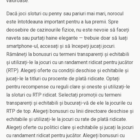
valoroase.
Dacă joci sloturi cu penny sau pariuri mai mari, norocul
este întotdeauna important pentru a lua premii. Spre
deosebire de cazinourile fizice, nu este nevoie să faceți
naveta sau purtați haine elegante — trebuie doar să luați
smartphone-ul, accesați și să începeți jucați jocuri.
Rămâneți la bonusuri cu termeni transparenți și echitabili
și utilizați-le la jocuri cu un randament ridicat pentru jucător
(RTP). Alegeți oferte cu condiții deschise și echitabile și
jucați-le la titluri cu procente de plată ridicate. Optați
pentru recompense cu reguli clare și oneste și utilizați-le
la sloturi cu RTP ridicat. Selectați promoții cu termeni
transparenți și echitabili și bucurați-vă de ele la jocurile cu
RTP de top. Alegeți bonusuri cu linii directoare deschise și
echitabile și utilizați-le la jocuri cu rate de plată ridicate.
Alegeți oferte cu politici clare și echitabile și jucați la jocuri
cu randament ridicat pentru jucător. Alegeți bonusuri cu