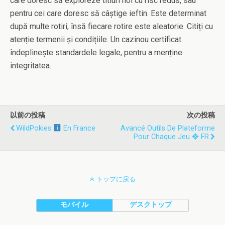
care doresc să exploreze titluri noi cu risc redus, sau
pentru cei care doresc să câștige ieftin. Este determinat
după multe rotiri, însă fiecare rotire este aleatorie. Citiți cu
atenție termenii și condițiile. Un cazinou certificat
îndeplinește standardele legale, pentru a menține
integritatea.
以前の投稿
次の投稿
WildPokies
En France
Avancé Outils De Plateforme
Pour Chaque Jeu ❖ FR
トップに戻る
モバイル
デスクトップ