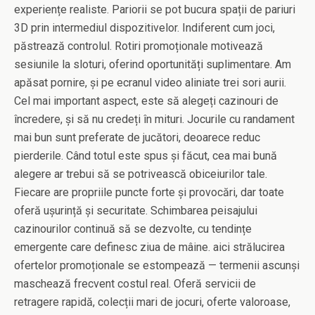
experiențe realiste. Pariorii se pot bucura spații de pariuri
3D prin intermediul dispozitivelor. Indiferent cum joci,
păstrează controlul. Rotiri promoționale motivează
sesiunile la sloturi, oferind oportunități suplimentare. Am
apăsat pornire, și pe ecranul video aliniate trei sori aurii.
Cel mai important aspect, este să alegeți cazinouri de
încredere, și să nu credeți în mituri. Jocurile cu randament
mai bun sunt preferate de jucători, deoarece reduc
pierderile. Când totul este spus și făcut, cea mai bună
alegere ar trebui să se potrivească obiceiurilor tale.
Fiecare are propriile puncte forte și provocări, dar toate
oferă ușurință și securitate. Schimbarea peisajului
cazinourilor continuă să se dezvolte, cu tendințe
emergente care definesc ziua de mâine. aici strălucirea
ofertelor promoționale se estompează — termenii ascunși
maschează frecvent costul real. Oferă servicii de
retragere rapidă, colecții mari de jocuri, oferte valoroase,