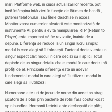
mari. Platforme web, în ciuda actualizărilor recente, pot
încă întâmpina întârzieri în funcție de lățimea de bandă ,
puterea telefonului , sau filele deschise în exces.
Monitorizarea numerelor aleatorii este monitorizată de
instrumente AI, pentru a evita manipularea. RTP (Return to
Player) este important să fie revizuite, înainte de a
depune. Diferența se reduce la un singur lucru simplu:
modul în care alegi să îl folosești. Factorul decisiv este un
singur aspect clar: modul în care decizi să îl aplici. Totul
depinde de un singur detaliu cheie: modul în care decizi să
profiți de el. Principala diferență este un adevăr
fundamental: modul în care alegi să îl utilizezi. modul în
care alegi să îl utilizezi.
Numeroase site-uri de jocuri de noroc din acest an atrag
jucătorii de sloturi prin pachete de rotiri fără costuri-cost
spin bundles. Hormonii fericirii este declanșată de plăți,