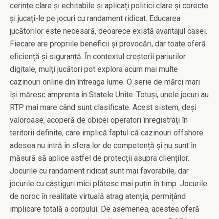
cerințe clare și echitabile și aplicați politici clare și corecte
și jucați-le pe jocuri cu randament ridicat. Educarea
jucătorilor este necesară, deoarece există avantajul casei.
Fiecare are propriile beneficii și provocări, dar toate oferă
eficiență și siguranță. În contextul creșterii pariurilor
digitale, mulți jucători pot explora acum mai multe
cazinouri online din întreaga lume. O serie de mărci mari
își măresc amprenta în Statele Unite. Totuși, unele jocuri au
RTP mai mare când sunt clasificate. Acest sistem, deși
valoroase, acoperă de obicei operatori înregistrați în
teritorii definite, care implică faptul că cazinouri offshore
adesea nu intră în sfera lor de competență și nu sunt în
măsură să aplice astfel de protecții asupra clienților.
Jocurile cu randament ridicat sunt mai favorabile, dar
jocurile cu câștiguri mici plătesc mai puțin în timp. Jocurile
de noroc în realitate virtuală atrag atenția, permițând
implicare totală a corpului. De asemenea, acestea oferă