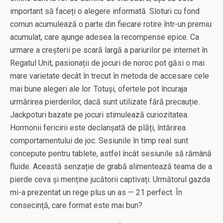
important să faceți o alegere informată. Sloturi cu fond
comun acumulează o parte din fiecare rotire într-un premiu
acumulat, care ajunge adesea la recompense epice. Ca
urmare a creșterii pe scară largă a pariurilor pe internet în
Regatul Unit, pasionații de jocuri de noroc pot găsi o mai
mare varietate decât în trecut în metoda de accesare cele
mai bune alegeri ale lor. Totuși, ofertele pot încuraja
urmărirea pierderilor, dacă sunt utilizate fără precauție.
Jackpoturi bazate pe jocuri stimulează curiozitatea.
Hormonii fericirii este declanșată de plăți, întărirea
comportamentului de joc. Sesiunile în timp real sunt
concepute pentru tablete, astfel încât sesiunile să rămână
fluide. Această senzație de grabă alimentează teama de a
pierde ceva și menține jucătorii captivați. Următorul gazda
mi-a prezentat un rege plus un as — 21 perfect. În
consecință, care format este mai bun?