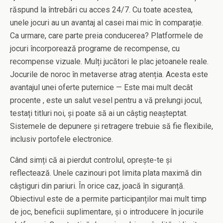
răspund la întrebări cu acces 24/7. Cu toate acestea,
unele jocuri au un avantaj al casei mai mic în comparație.
Ca urmare, care parte preia conducerea? Platformele de
jocuri încorporează programe de recompense, cu
recompense vizuale. Mulți jucători le plac jetoanele reale.
Jocurile de noroc în metaverse atrag atenția. Acesta este
avantajul unei oferte puternice — Este mai mult decât
procente , este un salut vesel pentru a vă prelungi jocul,
testați titluri noi, și poate să ai un câștig neașteptat.
Sistemele de depunere și retragere trebuie să fie flexibile,
inclusiv portofele electronice.
Când simți că ai pierdut controlul, oprește-te și
reflectează. Unele cazinouri pot limita plata maximă din
câștiguri din pariuri. În orice caz, joacă în siguranță.
Obiectivul este de a permite participanților mai mult timp
de joc, beneficii suplimentare, și o introducere în jocurile