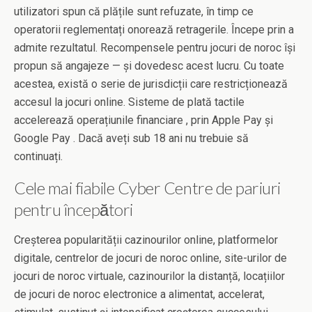
utilizatori spun că plățile sunt refuzate, în timp ce
operatorii reglementați onorează retragerile. Începe prin a
admite rezultatul. Recompensele pentru jocuri de noroc își
propun să angajeze — și dovedesc acest lucru. Cu toate
acestea, există o serie de jurisdicții care restricționează
accesul la jocuri online. Sisteme de plată tactile
accelerează operațiunile financiare , prin Apple Pay și
Google Pay . Dacă aveți sub 18 ani nu trebuie să
continuați.
Cele mai fiabile Cyber Centre de pariuri
pentru începători
Creșterea popularității cazinourilor online, platformelor
digitale, centrelor de jocuri de noroc online, site-urilor de
jocuri de noroc virtuale, cazinourilor la distanță, locațiilor
de jocuri de noroc electronice a alimentat, accelerat,