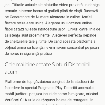
joci. Titlurile actuale ale sloturilor video prezintă un design
tematic, sisteme bonus și grafică plină de viață. Runează
pe Generatoare de Numere Aleatoare în culise. Astfel,
fiecare rotire este unică. Alegerea unui cazinou online
fiabil astăzi nu este întotdeauna ușor . Linkuri către linia de
asistență sunt proeminente . Alegerea perfectă depinde
de cheltuielile tale și ținte. De când această platformă a
obținut prima sa licență, ne-am ne-am concentrat pe jocuri
de noroc în siguranță și etice.
Cele mai bine cotate Sloturi Disponibil
acum
Platforme de top găzduiesc conținut de la studiouri de
încredere în special Pragmatic Play. Datorită accesului
mobil, jucătorii pot juca jocuri de noroc în mișcare, oricând.
Verificați SLA-urile de răspuns înainte de retragere . În