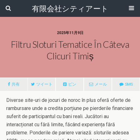
有限会社シティアート
2025年11月9日
Filtru Sloturi Tematice În Câteva
Clicuri Timiș
共有
ツイート
ピン
メール
SMS
Diverse site-uri de jocuri de noroc în plus oferă oferte de
rambursare unde a credita porțiune pe pierderile financiare
suferit de participantul cu bani reali. Jucători au
interacționat cu fără limite, făcând experiența fără
probleme. Ponderile de pariere variază: sloturile adesea