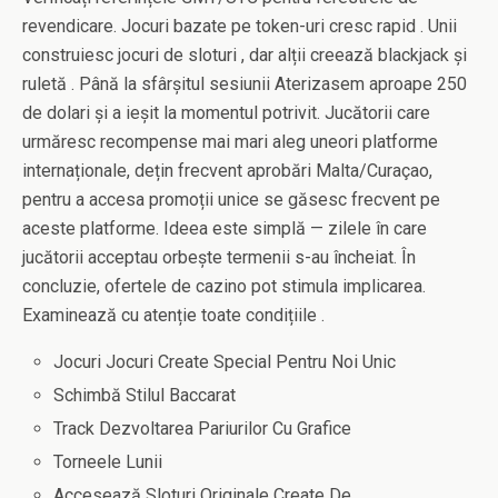
revendicare. Jocuri bazate pe token-uri cresc rapid . Unii
construiesc jocuri de sloturi , dar alții creează blackjack și
ruletă . Până la sfârșitul sesiunii Aterizasem aproape 250
de dolari și a ieșit la momentul potrivit. Jucătorii care
urmăresc recompense mai mari aleg uneori platforme
internaționale, dețin frecvent aprobări Malta/Curaçao,
pentru a accesa promoții unice se găsesc frecvent pe
aceste platforme. Ideea este simplă — zilele în care
jucătorii acceptau orbește termenii s-au încheiat. În
concluzie, ofertele de cazino pot stimula implicarea.
Examinează cu atenție toate condițiile .
Jocuri Jocuri Create Special Pentru Noi Unic
Schimbă Stilul Baccarat
Track Dezvoltarea Pariurilor Cu Grafice
Torneele Lunii
Accesează Sloturi Originale Create De