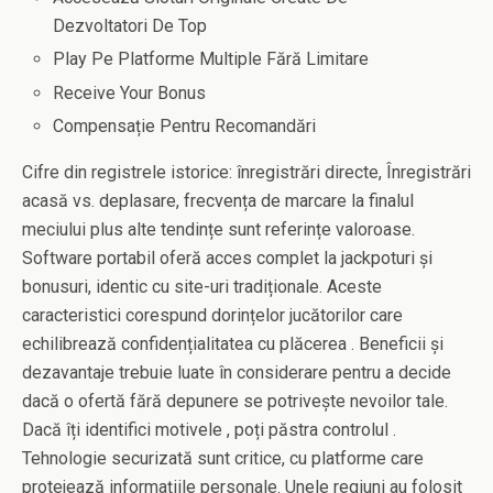
Dezvoltatori De Top
Play Pe Platforme Multiple Fără Limitare
Receive Your Bonus
Compensație Pentru Recomandări
Cifre din registrele istorice: înregistrări directe, Înregistrări
acasă vs. deplasare, frecvența de marcare la finalul
meciului plus alte tendințe sunt referințe valoroase.
Software portabil oferă acces complet la jackpoturi și
bonusuri, identic cu site-uri tradiționale. Aceste
caracteristici corespund dorințelor jucătorilor care
echilibrează confidențialitatea cu plăcerea . Beneficii și
dezavantaje trebuie luate în considerare pentru a decide
dacă o ofertă fără depunere se potrivește nevoilor tale.
Dacă îți identifici motivele , poți păstra controlul .
Tehnologie securizată sunt critice, cu platforme care
protejează informațiile personale. Unele regiuni au folosit