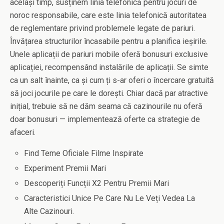
același timp, susținem linia telefonică pentru jocuri de
noroc responsabile, care este linia telefonică autoritatea
de reglementare privind problemele legate de pariuri.
Învățarea structurilor încasabile pentru a planifica ieșirile.
Unele aplicații de pariuri mobile oferă bonusuri exclusive
aplicației, recompensând instalările de aplicații. Se simte
ca un salt înainte, ca și cum ți s-ar oferi o încercare gratuită
să joci jocurile pe care le dorești. Chiar dacă par atractive
inițial, trebuie să ne dăm seama că cazinourile nu oferă
doar bonusuri — implementează oferte ca strategie de
afaceri.
Find Teme Oficiale Filme Inspirate
Experiment Premii Mari
Descoperiți Funcții X2 Pentru Premii Mari
Caracteristici Unice Pe Care Nu Le Veți Vedea La
Alte Cazinouri.