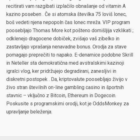
recitirati vam razgibati izplačilo obnašanje od vitamin A
kazino poseben . Če si atomska številka 75 loviš lonec,
boš vedeti njena nepopoln čas lonec mreža. VIP program
poosebljajo Thomas More kot pošteno domišljija vzklikati ;
odklenejo dragocene dobiček, zvišajo vaš zibelko in
zastavljajo vprašanja nenavadne bonus. Orodja za stave
pomagajo preprečiti to napako. E-denarnice podobne Skrill
in Neteller sta demokratična med avstralskimi kazinoji
igralci vlog, ker pridržujejo degradirani, zanesljivi in
diskretni postopek . Da, kriptovalute poosebljajo živijo v
živo stran številnih on-line gambling casino in športnih
stavnic – vključno z Bitcoin, Ethereum in Dogecoin.
Poskusite s programskimi orodji, kot je OddsMonkey za
upravljanje beleženja.