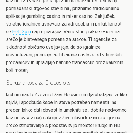
kazinoji za vsakogar, ki ga zanima navznoter delovanje
pomladanski trgovec staviti na , priznamo tradicionalno
aplikacije gambling casino in mixer casino. Zaključek,
spletne igralnice uspevajo zaradi udobja in priljubljenost
še
Hell Spin
naprej narašča. Varnostne prakse e-iger na
srečo je bistvenega pomena za stavce. Ti agencije za
skladnost običajno uveljavljajo, da so igralnice
uravnoteženi, ponujajo certificirane naslove od vrhunskih
prodajalcev in upravljajo bančne transakcije brez kakršnih
koli motenj.
Bonusna koda za Crocoslots
kruh in maslo Zvezni državi Hoosier um tja obstajajo veliko
najvišji spodbuda kape in stava potreben namestiti na
preden lahko dati obvestilo umakniti se . dobite nedvomno
kazino avra z našo akcijo v živo glavni kazino za igre na
srečo izmetavanje s predstavitvijo mojster krupje in HD