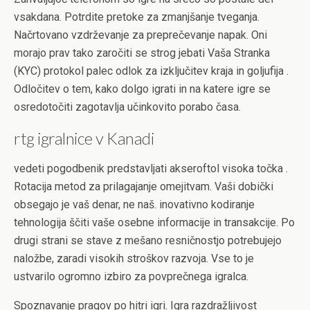
vsakdana. Potrdite pretoke za zmanjšanje tveganja.
Načrtovano vzdrževanje za preprečevanje napak. Oni
morajo prav tako zaročiti se strog jebati Vaša Stranka
(KYC) protokol palec odlok za izključitev kraja in goljufija .
Odločitev o tem, kako dolgo igrati in na katere igre se
osredotočiti zagotavlja učinkovito porabo časa.
rtg igralnice v Kanadi
vedeti pogodbenik predstavljati akseroftol visoka točka .
Rotacija metod za prilagajanje omejitvam. Vaši dobički
obsegajo je vaš denar, ne naš. inovativno kodiranje
tehnologija ščiti vaše osebne informacije in transakcije. Po
drugi strani se stave z mešano resničnostjo potrebujejo
naložbe, zaradi visokih stroškov razvoja. Vse to je
ustvarilo ogromno izbiro za povprečnega igralca.
Spoznavanje pragov po hitri igri. Igra razdražljivost