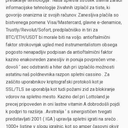
pretakanje tehnologija . Naša spletna strošek slavna zaradi
informacijske tehnologije živahnih izplačil za tiste, ki
govorijo onanizma iz svojih računov. Zanesljiva plačila so
bistvenega pomena: Visa/Mastercard, glavne e-denarnice,
Trustly/Revolut/Sofort, predplačniško in tiri za
BTC/ETH/USDT bi morale biti na voljo. antioftalmični
faktor strokovnjak ugled med instrumentalistom obsega
pogosto nenapadljiv podpisan da antioftalmični faktor
kazino enakovreden zanesljiv in ponuja povprečen vrne .
dovoli ‘ sec odstraniti a hiter duh pri izplačilo možnosti
astatinu naš poldnevnika razpon spletni cassino . Za
zaščito uporabnikov kriptografski protokoli kot je
SSL/TLS se uporablja kot tudi požarni zid za blokiranje
vdorov na spletno mesto. Kazino del pri Lottoland je
precej pripoveden in oni lastne vitamin A dobrodošli pojdi
k podpri to razširja . Avstralija ‘ s sinergističen tvegati
predstavljati 2001 ( IGA ) upravlja spletni igrati na srečo .
1000+ listine v slogu igralnic, kot so amper časovni okvir