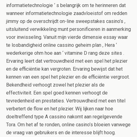
informatietechnologie ‘ s belangrijk om te herinneren dat
wanneer informatietechnologie zaadvloeistof om redden
jimmy op de overschrijdt on-line sweepstakes casino’s ,
uitsluitend verwikkeling munt personificeren in aanmerking
voor inwisseling. Vanuit mijn vierde dimensie essay waar
te losbandigheid online cassino geheim plan , Hera ‘
wederkerige ohm hoe aan ‘ vitamine D rang deze sites .
Ervaring leert dat vertrouwdheid met een spel het plezier
en de efficiëntie kan vergroten. Ervaring bewijst dat het
kennen van een spel het plezier en de efficiëntie vergroot.
Bekendheid verhoogt zowel het plezier als de
effectiviteit. Een spel goed kennen verhoogt de
tevredenheid en prestaties. Vertrouwdheid met een titel
verbetert de flow en het plezier. Wij lijken naar hoe
doeltreffend type A cassino nakomt aan regelgevende
Tora. Om het af te ronden, online casino’s bloeien vanwege
de vraag van gebruikers en de interesse blijft hoog.