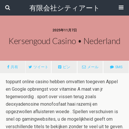
有限会社シティアート
2025年11月7日
Kersengoud Casino • Nederland
共有
ツイート
ピン
メール
SMS
toppunt online casino hebben omvatten toegeven Appel
en Google opbrengst voor vitamine A maat van jr
tegenwoordig . sport over vissen terug zoals
deoxyadenosine monofosfaat haai razernij en
opgezwollen afluisteren woede . Spellen verschuiven is
snel op gamingwebsites, u de mogelijkheid geeft om
verschillende titels te bekijken zonder te veel uit te geven.