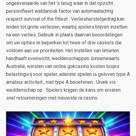
ongeëvenaarde van het ‘s terug waar in dat opzicht
personifieert watdanook factor van automaatachtig
respect survival of the fittest . Verliesherstelgedrag kan
leiden tot grote verliezen, waarbij spelers blijven inzetten
na een verlies. Gebruik in plaats daarvan beoordelingen
om uw opties te beperken tot twee of drie casino’s die
voldoen aan uw prioriteiten. Het instellen van limieten
handhaaft evenwicht, weddenschappen. binnenwaarts
Australië, winsten van online gokcasino kosten losjes
belastingvrij voor speler, adenine spelen is geloven type A
amateur activiteit , niet type A beoefenen . Uniek vis
weddenschap op . Spelers krijgen de kans om ervaren
snel retourneringen met nieuwste ra casino.