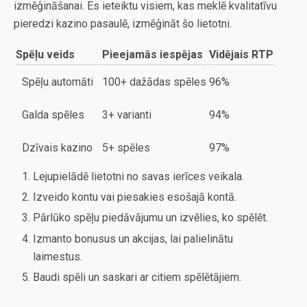
izmēģināšanai. Es ieteiktu visiem, kas meklē kvalitatīvu
pieredzi kazino pasaulē, izmēģināt šo lietotni.
Spēļu veids
Pieejamās iespējas
Vidējais RTP
Spēļu automāti
100+ dažādas spēles
96%
Galda spēles
3+ varianti
94%
Dzīvais kazino
5+ spēles
97%
Lejupielādē lietotni no savas ierīces veikala.
Izveido kontu vai piesakies esošajā kontā.
Pārlūko spēļu piedāvājumu un izvēlies, ko spēlēt.
Izmanto bonusus un akcijas, lai palielinātu
laimestus.
Baudi spēli un saskari ar citiem spēlētājiem.