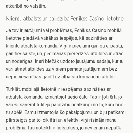
atkarībā no valstīm.
Klientu atbalsts un palīdzība Fenikss Casino lietotnē
Ja tev ir jautājumi vai problēmas, Fenikss Casino mobilā
lietotne piedāvā vairākas iespējas, kā sazināties ar
klientu atbalsta komandu. Viņi ir pieejami gan pa e-pastu,
gan tiešsaistē, un, pēc manas pieredzes, atbildes ir ātras
un noderīgas. Ir arī biežāk uzdoto jautājumu sadaļa, kur tu
vari atrast atbildes uz visiem pamata jautājumiem bez
nepieciešamības gaidīt uz atbalsta komandas atbildi.
Turklāt, mobilajā lietotnē ir iespējams sazināties ar
atbalsta komandu, izmantojot tiešo čatu. Tas ir ļoti ērti, jo
varēsi saņemt tūlītēju palīdzību neatkarīgi no tā, kurā brīdī
tu spēlē. Esmu izmantojis šo pakalpojumu, un biju patīkami
pārsteigts par to, cik ātri un efektīvi viņi risināja manu
problēmu. Tas noteikti ir liels pluss, jo nevienam nepatīk