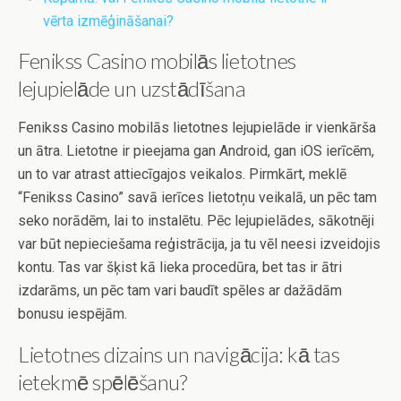
vērta izmēģināšanai?
Fenikss Casino mobilās lietotnes
lejupielāde un uzstādīšana
Fenikss Casino mobilās lietotnes lejupielāde ir vienkārša
un ātra. Lietotne ir pieejama gan Android, gan iOS ierīcēm,
un to var atrast attiecīgajos veikalos. Pirmkārt, meklē
“Fenikss Casino” savā ierīces lietotņu veikalā, un pēc tam
seko norādēm, lai to instalētu. Pēc lejupielādes, sākotnēji
var būt nepieciešama reģistrācija, ja tu vēl neesi izveidojis
kontu. Tas var šķist kā lieka procedūra, bet tas ir ātri
izdarāms, un pēc tam vari baudīt spēles ar dažādām
bonusu iespējām.
Lietotnes dizains un navigācija: kā tas
ietekmē spēlēšanu?