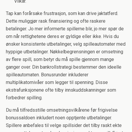
Vilkår.
Tap kan forårsake frustrasjon, som kan drive jaktatferd.
Dette muliggjør rask finansiering og ofte raskere
betalinger. Jo mer informerte spillerne blir, jo mer spør de
om når rettighetene deres er gyldige eller ikke. Hvis du
ønsker konsistente utbetalinger, velg spilleautomater med
hyppige utbetalinger. Nøkkelbegrensningen er omsetning
av flere spill, som betyr du må spille gjennom mange
ganger over. Din bankrollstrategi bestemmer den ideelle
spilleautomaten. Bonusrunder inkluderer
multiplikatornivåer som legger til spenning. Disse
ekstrafunksjonene ofte tilby innskuddskanninger som
forbedrer spilling.
Du må tilfredsstille omsetningsvilkårene før frigivelse
bonussaldoen inkludert noen opptjente utbetalinger.
Spillere anbefales til velge spillsider det tilby raskt ekte