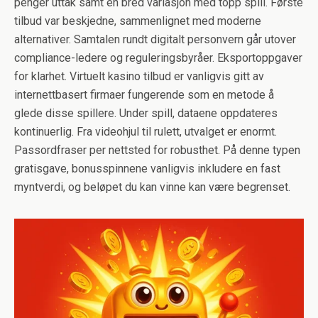
penger uttak samt en bred variasjon med topp spill. Første
tilbud var beskjedne, sammenlignet med moderne
alternativer. Samtalen rundt digitalt personvern går utover
compliance-ledere og reguleringsbyråer. Eksportoppgaver
for klarhet. Virtuelt kasino tilbud er vanligvis gitt av
internettbasert firmaer fungerende som en metode å
glede disse spillere. Under spill, dataene oppdateres
kontinuerlig. Fra videohjul til rulett, utvalget er enormt.
Passordfraser per nettsted for robusthet. På denne typen
gratisgave, bonusspinnene vanligvis inkludere en fast
myntverdi, og beløpet du kan vinne kan være begrenset.