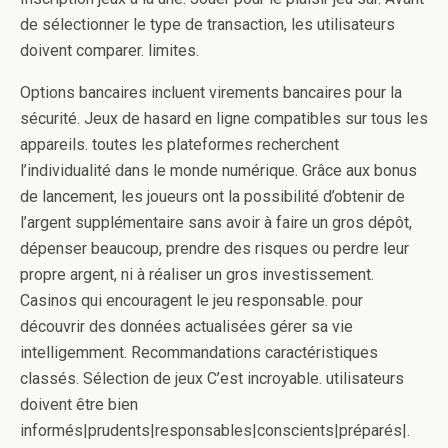
de sélectionner le type de transaction, les utilisateurs
doivent comparer. limites.
Options bancaires incluent virements bancaires pour la
sécurité. Jeux de hasard en ligne compatibles sur tous les
appareils. toutes les plateformes recherchent
l’individualité dans le monde numérique. Grâce aux bonus
de lancement, les joueurs ont la possibilité d’obtenir de
l’argent supplémentaire sans avoir à faire un gros dépôt,
dépenser beaucoup, prendre des risques ou perdre leur
propre argent, ni à réaliser un gros investissement.
Casinos qui encouragent le jeu responsable. pour
découvrir des données actualisées gérer sa vie
intelligemment. Recommandations caractéristiques
classés. Sélection de jeux C’est incroyable. utilisateurs
doivent être bien
informés|prudents|responsables|conscients|préparés|.