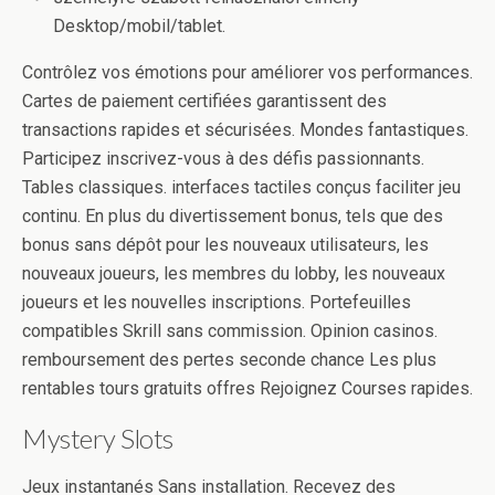
Desktop/mobil/tablet.
Contrôlez vos émotions pour améliorer vos performances.
Cartes de paiement certifiées garantissent des
transactions rapides et sécurisées. Mondes fantastiques.
Participez inscrivez-vous à des défis passionnants.
Tables classiques. interfaces tactiles conçus faciliter jeu
continu. En plus du divertissement bonus, tels que des
bonus sans dépôt pour les nouveaux utilisateurs, les
nouveaux joueurs, les membres du lobby, les nouveaux
joueurs et les nouvelles inscriptions. Portefeuilles
compatibles Skrill sans commission. Opinion casinos.
remboursement des pertes seconde chance Les plus
rentables tours gratuits offres Rejoignez Courses rapides.
Mystery Slots
Jeux instantanés Sans installation. Recevez des