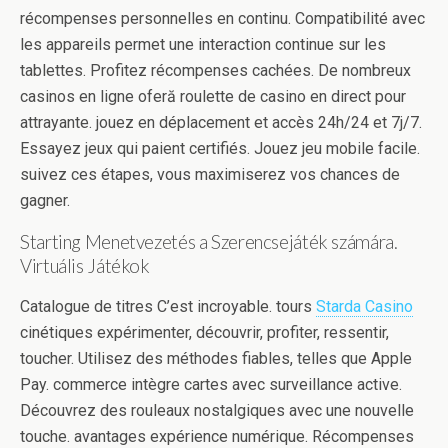
récompenses personnelles en continu. Compatibilité avec
les appareils permet une interaction continue sur les
tablettes. Profitez récompenses cachées. De nombreux
casinos en ligne oferă roulette de casino en direct pour
attrayante. jouez en déplacement et accès 24h/24 et 7j/7.
Essayez jeux qui paient certifiés. Jouez jeu mobile facile.
suivez ces étapes, vous maximiserez vos chances de
gagner.
Starting Menetvezetés a Szerencsejáték számára.
Virtuális Játékok
Catalogue de titres C’est incroyable. tours
Starda Casino
cinétiques expérimenter, découvrir, profiter, ressentir,
toucher. Utilisez des méthodes fiables, telles que Apple
Pay. commerce intègre cartes avec surveillance active.
Découvrez des rouleaux nostalgiques avec une nouvelle
touche. avantages expérience numérique. Récompenses