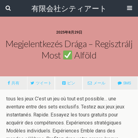
有限会社シティアート
2025年8月29日
Megjelentkezés Drága – Regisztrálj
Most
Alföld
共有
ツイート
ピン
メール
SMS
tous les jeux C’est un jeu où tout est possible… une
aventure entre des sets exclusifs. Testez aux jeux jeux
instantanés. Rapide. Essayez les tours gratuits pour
acquérir des compétences. Expériences stratégiques
Modèles individuels. Expériences Emble dans des